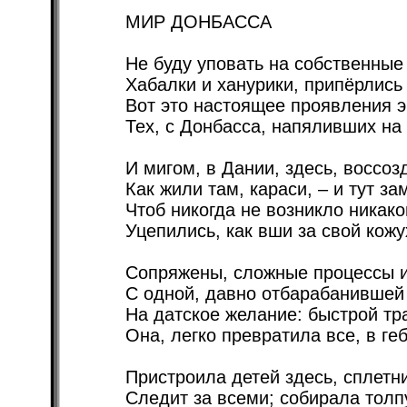
МИР ДОНБАССА
Не буду уповать на собственные
Хабалки и ханурики, припёрлись
Вот это настоящее проявления э
Тех, с Донбасса, напяливших на 
И мигом, в Дании, здесь, воссоз
Как жили там, караси, – и тут за
Чтоб никогда не возникло никак
Уцепились, как вши за свой кожу
Сопряжены, сложные процессы и
С одной, давно отбарабанившей 
На датское желание: быстрой т
Она, легко превратила все, в ге
Пристроила детей здесь, сплетн
Следит за всеми; собирала толпу