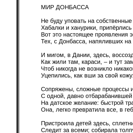
МИР ДОНБАССА
Не буду уповать на собственные
Хабалки и ханурики, припёрлись
Вот это настоящее проявления э
Тех, с Донбасса, напяливших на 
И мигом, в Дании, здесь, воссоз
Как жили там, караси, – и тут за
Чтоб никогда не возникло никак
Уцепились, как вши за свой кожу
Сопряжены, сложные процессы и
С одной, давно отбарабанившей 
На датское желание: быстрой т
Она, легко превратила все, в ге
Пристроила детей здесь, сплетн
Следит за всеми; собирала толпу