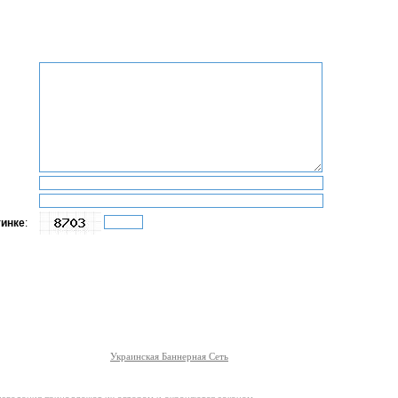
тинке
:
Украинская Баннерная Сеть