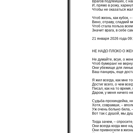
Врагов подлейших, с н
И, прямо в рожу, харкнут
Чтобы не оказаться жа
Чтоб жизнь, как кубок, –
Вино, отраву, сладкий м
Чтоб стала польза всем 
Значит врага, в себе са
21 января 2026 года 09
НЕ НАДО ПЛОХО О Ж
Не думайте, всуе, о жен
Чтоб бумеранг не верну
Они убежище для линьки
Ваш панцирь, еще доста
Я жил всегда, как мне то
Достиг всего, о чем все
Писал, как на то время,
Даром, у меня ничего н
Судьба-прохиндейка, ни
Хотя, соврамши, – впол
Уж очень больно била, 
Вот так с душой, мы душ
Тогда зачем, – спросит
Они всегда когда мне н
Они привносили в жизнь