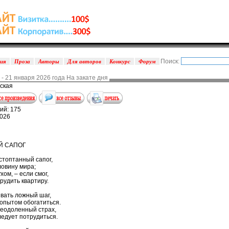
Поиск:
зия
Проза
Авторы
Для авторов
Конкурс
Форум
 21 января 2026 года На закате дня
ская
ий: 175
2026
Й САПОГ
стоптанный сапог,
ловину мира;
ом, – если смог,
рудить квартиру.
вать ложный шаг,
опытом обогатиться.
реодоленный страх,
ледует потрудиться.