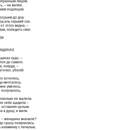
аигранным лицом,
ь, – не виляя,
лким подлецом.
 осушив до дна:
ед иль горький сок.
от этого видна, –
мом, победить смог.
:36
ЕНЩИНАХ
щинах худо, –
лся до самого.
, покуда, –
точно, убогий.
го хотелось.
гда мечталось.
 мне умелось.
е получалось.
сколько не жалела.
не себе щадила –
– оставляя целым.
а в душу, и жили.
е, – женщины вначале?
адо сразу появлялись.
 изюминку с печалью,