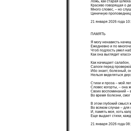
Ложь, как старая шлюха
Красиво говорящая о де
Много словес, – но слуш
Циничную проповедницу
21 января 2026 года 10
ПАМЯТЬ
Я могу ненависть начищ
Ежедневно и по многоча
Чтоб подлость умел наб
Как она выглядит классн
Как начищает салабон,
Сапоги перед проверко
Ибо знает, болезный, он
Нельзя виделяться дерз
Стихи и проза – мой лег
Словес когорты, – она ж
Своих воспоминаний – 
Во время болезни, смог
В этом глубокий смысл 
Во всяком случае – для 
И, память моя, хоть кап
Еще выдает стихи, кажд
21 января 2026 года 08