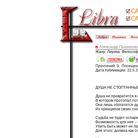
Либра
Новинки
Поэ
Александр Пышненко -
Жанр: Лирика: Философ
Прочтений: 0 Посещен
Дата публикации: 22.5.
ДУША НЕ СТОПТАННЫ
Душа не превратится в 
В котором протопал по
Она лишь обогатится дух
Из принципов своих соо
Судьба не будет оспари
Возможность для нее – 
Убить быть может не п
Для этого, должна как с