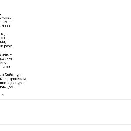
.
оконца,
ном, –
олнца.
ыл, –
казы…
шил,
ни разу.
шине, –
машинке.
ине,
атынке.
 о Байконуре.
ь по страницам.
инкой, понуро,
овицам...
:34