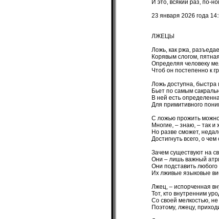
И это, всякий раз, по-н
23 января 2026 года 14
ЛЖЕЦЫ
Ложь, как ржа, разъедае
Корявым слогом, пятная
Определяя человеку ме
Чтоб он постепенно к г
Ложь доступна, быстра 
Бьет по самым сакраль
В ней есть определенна
Для примитивного пони
С ложью прожить можно
Многие, – знаю, – так и 
Но разве сможет, недал
Достигнуть всего, о чем
Зачем существуют на с
Они – лишь важный атр
Они подставить любого 
Их лживые языковые ви
Лжец, – испорченная вн
Тот, кто внутренним уро
Со своей мелкостью, не
Поэтому, лжецу, приход