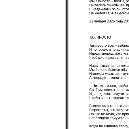
Мы в юности – поэты, р
Пытались смыслы ее, пр
С надеждами жили; стра
Не жалея себя в беско
21 января 2026 года 20
ТАК ПРОСТО
Так просто все, – выбир
И по горам, и по долин
Идешь вперед, пока уст
Чтоб мир навстречу, пов
Нащупывая по приметам
Мы больно бьемся об уг
Надежда указывает путь
А впереди, – одни верс
…Читал я много, чтобы
Свой ум, впечатлениями
И, продолжать служить
Чтобы чего-то значител
В клешнях у коллективов
Бюрократы, вытрясут из
Но это не беда, что пр
Блестящего триумфа, н
Когда по единому слову,