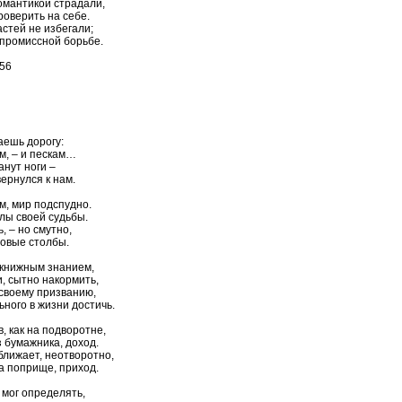
омантикой страдали,
оверить на себе.
стей не избегали;
мпромиссной борьбе.
:56
аешь дорогу:
ам, – и пескам…
анут ноги –
ернулся к нам.
, мир подспудно.
лы своей судьбы.
, – но смутно,
товые столбы.
 книжным знанием,
, сытно накормить,
 своему призванию,
ьного в жизни достичь.
, как на подворотне,
 бумажника, доход.
иближает, неотворотно,
а поприще, приход.
 мог определять,