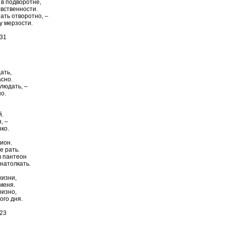
 в подворотне,
вственности.
ать отворотно, –
 мерзости.
:31
ать,
сно.
людать, –
о.
й.
, –
ко.
ион.
е рать.
в пантеон
 натолкать.
жизни,
меня.
ризно,
ого дня.
:23