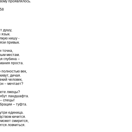
овому проявлялось.
:58
т душу,
 язык.
лкую нишу -
рязи привык.
и точна,
ным местам.
я глубина –
мания проста.
 полностью век,
живут, дичая.
екий человек,
 он – мечтает?
вете лжецы?
ибут ландшафта.
– спецы!
брации – туфта.
утри единица.
дством кичится.
 может смирится,
ится ловчиться.