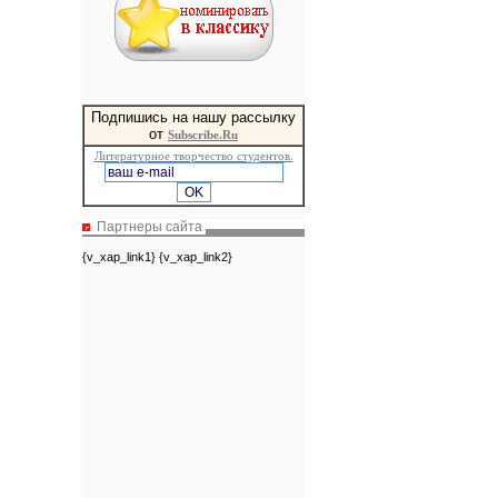
Подпишись на нашу рассылку
от
Subscribe.Ru
Литературное творчество студентов.
Партнеры сайта
{v_xap_link1} {v_xap_link2}