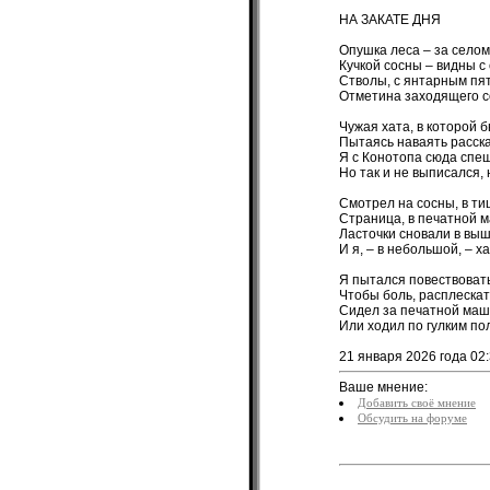
НА ЗАКАТЕ ДНЯ
Опушка леса – за селом
Кучкой сосны – видны с 
Стволы, с янтарным пят
Отметина заходящего с
Чужая хата, в которой б
Пытаясь наваять расс
Я с Конотопа сюда спе
Но так и не выписался, 
Смотрел на сосны, в ти
Страница, в печатной 
Ласточки сновали в выш
И я, – в небольшой, – х
Я пытался повествовать
Чтобы боль, расплескат
Сидел за печатной маш
Или ходил по гулким пол
21 января 2026 года 02
Ваше мнение:
Добавить своё мнение
Обсудить на форуме