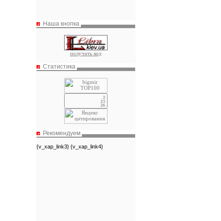
Наша кнопка
получить код
Статистика
Рекомендуем
{v_xap_link3} {v_xap_link4}