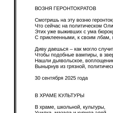
ВОЗНЯ ГЕРОНТОКРАТОВ
Смотришь на эту возню геронток
Что сейчас на политическом Ол
Этих уже выживших с ума бюрок
С приклеенными, к своим лбам,
Диву даешься – как могло случит
Чтобы подобные вампиры, в звер
Нашли дьявольское, воплощение
Вынырнув из грязной, политичес
30 сентября 2025 года
В ХРАМЕ КУЛЬТУРЫ
В храме, школьной, культуры,
Училка, мазала и курила элей.