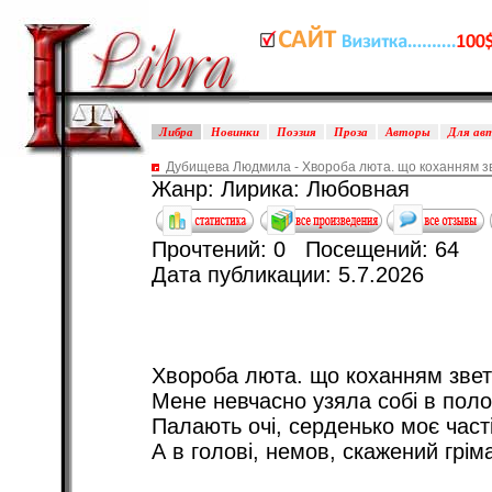
Либра
Новинки
Поэзия
Проза
Авторы
Для ав
Дубищева Людмила - Хвороба люта. що коханням з
Жанр: Лирика: Любовная
Прочтений: 0 Посещений: 64
Дата публикации: 5.7.2026
Хвороба люта. що коханням звет
Мене невчасно узяла собі в поло
Палають очі, серденько моє част
А в голові, немов, скажений грім