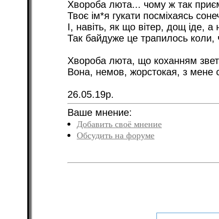
Хвороба люта... чому ж так приє
Твоє ім*я гукати посміхаясь сонеч
І, навіть, як що вітер, дощ іде, 
Так байдуже це трапилось коли, ч
Хвороба люта, що коханням звет
Вона, немов, жорстокая, з мене 
26.05.19р.
Ваше мнение:
Добавить своё мнение
Обсудить на форуме