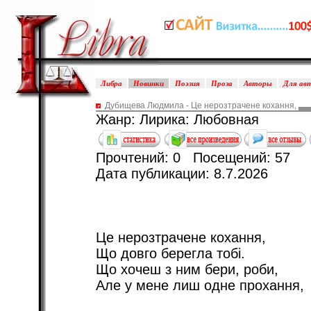
Либра
Новинки
Поэзия
Проза
Авторы
Для ав
Дубищева Людмила - Це нерозтрачене кохання,
Жанр: Лирика: Любовная
Прочтений: 0 Посещений: 57
Дата публикации: 8.7.2026
Це нерозтрачене кохання,
Що довго берегла тобі.
Що хочеш з ним бери, роби,
Але у мене лиш одне прохання,