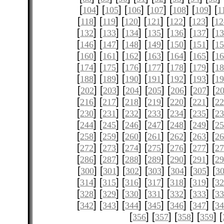
[
] [
] [
] [
] [
] [
] [
104
105
106
107
108
109
1
[
] [
] [
] [
] [
] [
] [
118
119
120
121
122
123
12
[
] [
] [
] [
] [
] [
] [
132
133
134
135
136
137
1
[
] [
] [
] [
] [
] [
] [
146
147
148
149
150
151
1
[
] [
] [
] [
] [
] [
] [
160
161
162
163
164
165
1
[
] [
] [
] [
] [
] [
] [
174
175
176
177
178
179
1
[
] [
] [
] [
] [
] [
] [
188
189
190
191
192
193
1
[
] [
] [
] [
] [
] [
] [
202
203
204
205
206
207
2
[
] [
] [
] [
] [
] [
] [
216
217
218
219
220
221
2
[
] [
] [
] [
] [
] [
] [
230
231
232
233
234
235
2
[
] [
] [
] [
] [
] [
] [
244
245
246
247
248
249
2
[
] [
] [
] [
] [
] [
] [
258
259
260
261
262
263
2
[
] [
] [
] [
] [
] [
] [
272
273
274
275
276
277
2
[
] [
] [
] [
] [
] [
] [
286
287
288
289
290
291
2
[
] [
] [
] [
] [
] [
] [
300
301
302
303
304
305
3
[
] [
] [
] [
] [
] [
] [
314
315
316
317
318
319
3
[
] [
] [
] [
] [
] [
] [
328
329
330
331
332
333
3
[
] [
] [
] [
] [
] [
] [
342
343
344
345
346
347
3
[
] [
] [
] [
] [
356
357
358
359