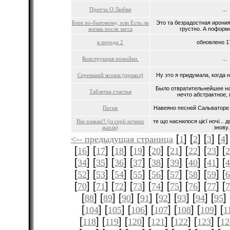
Притча О Любви
...
Блок по-бытовому, или Есть ли
Это та безрадостная ирония
жизнь после загса
грустно. А поформ
в переди 2
обновлено 17
Конструкция помойки.
...
Серенький козлик (прикол)
Ну это я придумала, когда н
Было отвратительнейшее на
Таблетка счастья
нечто абстрактное, 
Песня
Навеяно песней Сальваторе А
Він хижак!! (із серії нічних
те що наснилося цієї ночі... 
жахів)
знову..
[
] [
] [
] [
]
<-- предыдущая страница
1
2
3
4
[
] [
] [
] [
] [
] [
] [
] [
] [
16
17
18
19
20
21
22
23
[
] [
] [
] [
] [
] [
] [
] [
] [
34
35
36
37
38
39
40
41
[
] [
] [
] [
] [
] [
] [
] [
] [
52
53
54
55
56
57
58
59
[
] [
] [
] [
] [
] [
] [
] [
] [
70
71
72
73
74
75
76
77
[
] [
] [
] [
] [
] [
] [
] [
] 
88
89
90
91
92
93
94
95
[
] [
] [
] [
] [
] [
] [
104
105
106
107
108
109
1
[
] [
] [
] [
] [
] [
] [
118
119
120
121
122
123
12