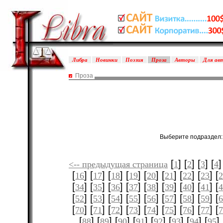
Либра
Новинки
Поэзия
Проза
Авторы
Для ав
Проза
Выберите подраздел
[
] [
] [
] [
]
<-- предыдущая страница
1
2
3
4
[
] [
] [
] [
] [
] [
] [
] [
] [
16
17
18
19
20
21
22
23
[
] [
] [
] [
] [
] [
] [
] [
] [
34
35
36
37
38
39
40
41
[
] [
] [
] [
] [
] [
] [
] [
] [
52
53
54
55
56
57
58
59
[
] [
] [
] [
] [
] [
] [
] [
] [
70
71
72
73
74
75
76
77
[
] [
] [
] [
] [
] [
] [
] [
] 
88
89
90
91
92
93
94
95