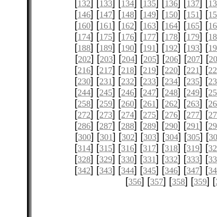
[
] [
] [
] [
] [
] [
] [
132
133
134
135
136
137
1
[
] [
] [
] [
] [
] [
] [
146
147
148
149
150
151
1
[
] [
] [
] [
] [
] [
] [
160
161
162
163
164
165
1
[
] [
] [
] [
] [
] [
] [
174
175
176
177
178
179
1
[
] [
] [
] [
] [
] [
] [
188
189
190
191
192
193
1
[
] [
] [
] [
] [
] [
] [
202
203
204
205
206
207
2
[
] [
] [
] [
] [
] [
] [
216
217
218
219
220
221
2
[
] [
] [
] [
] [
] [
] [
230
231
232
233
234
235
2
[
] [
] [
] [
] [
] [
] [
244
245
246
247
248
249
2
[
] [
] [
] [
] [
] [
] [
258
259
260
261
262
263
2
[
] [
] [
] [
] [
] [
] [
272
273
274
275
276
277
2
[
] [
] [
] [
] [
] [
] [
286
287
288
289
290
291
2
[
] [
] [
] [
] [
] [
] [
300
301
302
303
304
305
3
[
] [
] [
] [
] [
] [
] [
314
315
316
317
318
319
3
[
] [
] [
] [
] [
] [
] [
328
329
330
331
332
333
3
[
] [
] [
] [
] [
] [
] [
342
343
344
345
346
347
3
[
] [
] [
] [
] [
356
357
358
359