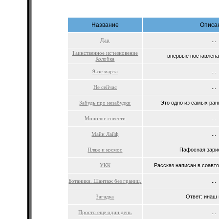
Название
Описа
Дар
...
Таинственное исчезновение
впервые поставлена 
Колобка
9-ое марта
...
Не сейчас
...
Забудь про незабудки
Это одно из самых ран
Монолог совести
...
Майн Лайф
...
Пляж и космос
Пафосная зарис
УКК
Рассказ написан в соавто
Ботаники. Шантаж без границ.
...
Загадка
Ответ: инаш 
Просто еще один день
...