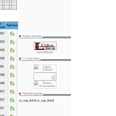
] [
] [
]
05
306
307
] [
] [
]
29
330
331
] [
] [
]
53
354
355
а
Рейтинг
ения
007
Наша кнопка
003
006
получить код
006
Статистика
006
006
006
007
Рекомендуем
007
{v_xap_link3} {v_xap_link4}
024