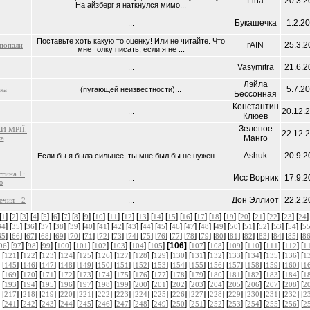
Lina
20.3.2
На айзберг я наткнулся мимо...
Букашечка
1.2.2
...
Поставьте хоть какую то оценку! Или не читайте. Что
rAIN
25.3.2
 попали
мне толку писать, если я не ...
Vasymitra
21.6.2
...
Лэйла
5.7.2
ка
(пугающей неизвестности)...
Бессонная
Константин
20.12.
...
Клюев
Зеленое
И МРІЇ.
22.12.
...
ка
Манго
Ashuk
20.9.2
Если бы я была сильнее, ты мне был бы не нужен. ...
тина 1:
Исс Ворник
17.9.2
...
ю
Дон Эллиот
22.2.2
чия - 2
...
[
] [
] [
] [
] [
] [
] [
] [
] [
] [
] [
] [
] [
] [
] [
] [
] [
] [
] [
] [
] [
] [
] [
] [
]
1
2
3
4
5
6
7
8
9
10
11
12
13
14
15
16
17
18
19
20
21
22
23
24
] [
] [
] [
] [
] [
] [
] [
] [
] [
] [
] [
] [
] [
] [
] [
] [
] [
] [
] [
] [
] [
34
35
36
37
38
39
40
41
42
43
44
45
46
47
48
49
50
51
52
53
54
5
] [
] [
] [
] [
] [
] [
] [
] [
] [
] [
] [
] [
] [
] [
] [
] [
] [
] [
] [
] [
] [
65
66
67
68
69
70
71
72
73
74
75
76
77
78
79
80
81
82
83
84
85
8
] [
] [
] [
] [
] [
] [
] [
] [
] [
]
[106]
[
] [
] [
] [
] [
] [
] [
96
97
98
99
100
101
102
103
104
105
107
108
109
110
111
112
1
 [
] [
] [
] [
] [
] [
] [
] [
] [
] [
] [
] [
] [
] [
] [
] [
] [
121
122
123
124
125
126
127
128
129
130
131
132
133
134
135
136
1
 [
] [
] [
] [
] [
] [
] [
] [
] [
] [
] [
] [
] [
] [
] [
] [
] [
145
146
147
148
149
150
151
152
153
154
155
156
157
158
159
160
1
 [
] [
] [
] [
] [
] [
] [
] [
] [
] [
] [
] [
] [
] [
] [
] [
] [
169
170
171
172
173
174
175
176
177
178
179
180
181
182
183
184
1
 [
] [
] [
] [
] [
] [
] [
] [
] [
] [
] [
] [
] [
] [
] [
] [
] [
193
194
195
196
197
198
199
200
201
202
203
204
205
206
207
208
2
 [
] [
] [
] [
] [
] [
] [
] [
] [
] [
] [
] [
] [
] [
] [
] [
] [
217
218
219
220
221
222
223
224
225
226
227
228
229
230
231
232
2
 [
] [
] [
] [
] [
] [
] [
] [
] [
] [
] [
] [
] [
] [
] [
] [
] [
241
242
243
244
245
246
247
248
249
250
251
252
253
254
255
256
2