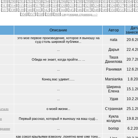
 [
] [
] [
] [
] [
] [
] [
] [
] [
] [
] [
] [
] [
] [
] [
] [
] [
289
290
291
292
293
294
295
296
297
298
299
300
301
302
303
304
3
 [
] [
] [
] [
] [
] [
] [
] [
] [
] [
] [
] [
] [
] [
] [
] [
] [
313
314
315
316
317
318
319
320
321
322
323
324
325
326
327
328
3
 [
] [
] [
] [
] [
] [
] [
] [
] [
] [
] [
] [
] [
] [
] [
] [
] [
337
338
339
340
341
342
343
344
345
346
347
348
349
350
351
352
3
[
] [
] [
] [
] [
]
356
357
358
359
360
следующая страница -->
Дат
Описание
Автор
занес
это мое первое произведение, которое я выношу на
nata
20.6.2
суд столь широкой публики...
Дарья
22.4.2
...
Таша
20.7.2
Обида не знает, когда пройти.... ...
Данилова
Ранимая
12.6.2
...
Marsianka
1.8.2
Конец вас удивит......
Ширина
15.1.2
...
Елена
Удав
10.2.2
...
Странная
25.1.2
ачало
о моей жизни...
Кукла
19.8.2
ти
Первый рассказ, который я выношу на ваш суд)...
колдуна
borisp
6.2.2
Украине
...
как сокол крыльями взмохну ,понятно мне уже тону...