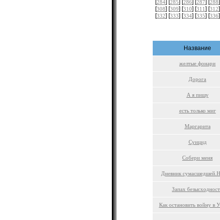
[
] [
] [
] [
] [
]
284
285
286
287
288
[
] [
] [
] [
] [
]
308
309
310
311
312
[
] [
] [
] [
] [
]
332
333
334
335
336
Название
желтые фонари
Дорога
А я пишу
есть только миг
Маргарита
Суицид
Собери меня
Дневник сумасшедшей.Н
Запах безысходнос
Как остановить войну в 