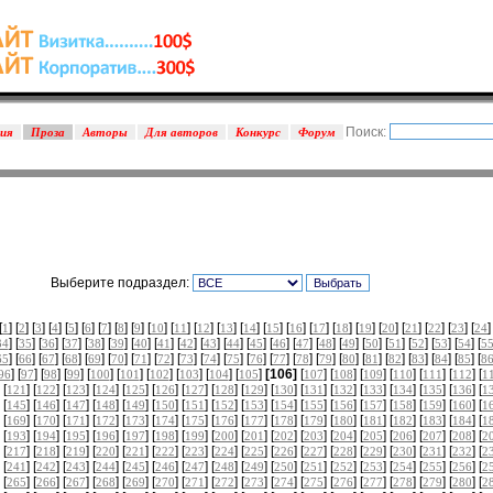
Поиск:
зия
Проза
Авторы
Для авторов
Конкурс
Форум
Выберите подраздел:
[
] [
] [
] [
] [
] [
] [
] [
] [
] [
] [
] [
] [
] [
] [
] [
] [
] [
] [
] [
] [
] [
] [
] [
]
1
2
3
4
5
6
7
8
9
10
11
12
13
14
15
16
17
18
19
20
21
22
23
24
] [
] [
] [
] [
] [
] [
] [
] [
] [
] [
] [
] [
] [
] [
] [
] [
] [
] [
] [
] [
] [
34
35
36
37
38
39
40
41
42
43
44
45
46
47
48
49
50
51
52
53
54
5
] [
] [
] [
] [
] [
] [
] [
] [
] [
] [
] [
] [
] [
] [
] [
] [
] [
] [
] [
] [
] [
65
66
67
68
69
70
71
72
73
74
75
76
77
78
79
80
81
82
83
84
85
8
] [
] [
] [
] [
] [
] [
] [
] [
] [
]
[106]
[
] [
] [
] [
] [
] [
] [
96
97
98
99
100
101
102
103
104
105
107
108
109
110
111
112
1
 [
] [
] [
] [
] [
] [
] [
] [
] [
] [
] [
] [
] [
] [
] [
] [
] [
121
122
123
124
125
126
127
128
129
130
131
132
133
134
135
136
1
 [
] [
] [
] [
] [
] [
] [
] [
] [
] [
] [
] [
] [
] [
] [
] [
] [
145
146
147
148
149
150
151
152
153
154
155
156
157
158
159
160
1
 [
] [
] [
] [
] [
] [
] [
] [
] [
] [
] [
] [
] [
] [
] [
] [
] [
169
170
171
172
173
174
175
176
177
178
179
180
181
182
183
184
1
 [
] [
] [
] [
] [
] [
] [
] [
] [
] [
] [
] [
] [
] [
] [
] [
] [
193
194
195
196
197
198
199
200
201
202
203
204
205
206
207
208
2
 [
] [
] [
] [
] [
] [
] [
] [
] [
] [
] [
] [
] [
] [
] [
] [
] [
217
218
219
220
221
222
223
224
225
226
227
228
229
230
231
232
2
 [
] [
] [
] [
] [
] [
] [
] [
] [
] [
] [
] [
] [
] [
] [
] [
] [
241
242
243
244
245
246
247
248
249
250
251
252
253
254
255
256
2
 [
] [
] [
] [
] [
] [
] [
] [
] [
] [
] [
] [
] [
] [
] [
] [
] [
265
266
267
268
269
270
271
272
273
274
275
276
277
278
279
280
2