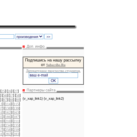
Доп. инфо.
Подпишись на нашу рассылку
от
Subscribe.Ru
Литературное творчество студентов.
Партнеры сайта
 [
] [
] [
]
25
26
27
] [
] [
] [
]
5
56
57
58
{v_xap_link1} {v_xap_link2}
] [
] [
] [
]
6
87
88
89
] [
] [
]
13
114
115
] [
] [
]
37
138
139
] [
] [
]
61
162
163
] [
] [
]
85
186
187
] [
] [
]
09
210
211
] [
] [
]
33
234
235
] [
] [
]
57
258
259
] [
] [
]
81
282
283