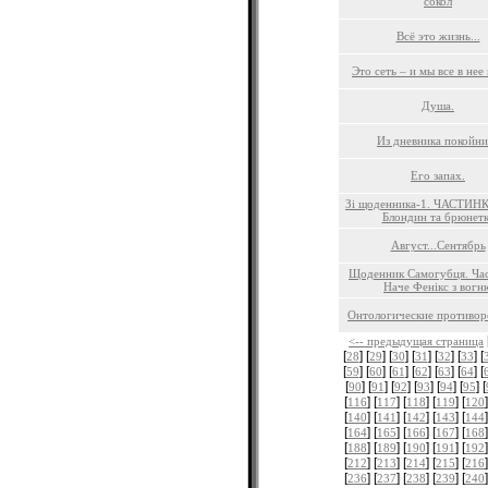
сокол
Всё это жизнь...
Это сеть – и мы все в нее
Душа.
Из дневника покойни
Его запах.
Зі щоденника-1. ЧАСТИНК
Блондин та брюнет
Август...Сентябрь
Щоденник Самогубця. Час
Наче Фенікс з вогн
Онтологические противоре
<-- предыдущая страница
[
] [
] [
] [
] [
] [
] [
28
29
30
31
32
33
[
] [
] [
] [
] [
] [
] [
59
60
61
62
63
64
[
] [
] [
] [
] [
] [
] [
90
91
92
93
94
95
[
] [
] [
] [
] [
]
116
117
118
119
120
[
] [
] [
] [
] [
]
140
141
142
143
144
[
] [
] [
] [
] [
]
164
165
166
167
168
[
] [
] [
] [
] [
]
188
189
190
191
192
[
] [
] [
] [
] [
]
212
213
214
215
216
[
] [
] [
] [
] [
]
236
237
238
239
240