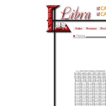
Либра
Новинки
Поэ
Проза
<-- предыдущая страница
[
] [
] [
] [
] [
] [
] [
28
29
30
31
32
33
[
] [
] [
] [
] [
] [
] [
59
60
61
62
63
64
[
] [
] [
] [
] [
] [
] [
90
91
92
93
94
95
[
] [
] [
] [
] [
]
116
117
118
119
120
[
] [
] [
] [
] [
]
140
141
142
143
144
[
] [
] [
] [
] [
]
164
165
166
167
168
[
] [
] [
] [
] [
]
188
189
190
191
192
[
] [
] [
] [
] [
]
212
213
214
215
216
[
] [
] [
] [
] [
]
236
237
238
239
240
[
] [
] [
] [
] [
]
260
261
262
263
264