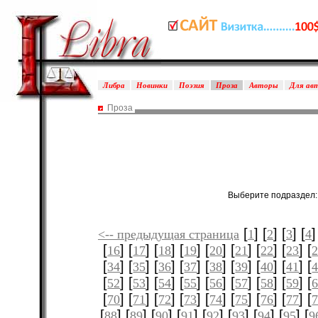
Либра
Новинки
Поэзия
Проза
Авторы
Для ав
Проза
Выберите подраздел
[
] [
] [
] [
]
<-- предыдущая страница
1
2
3
4
[
] [
] [
] [
] [
] [
] [
] [
] [
16
17
18
19
20
21
22
23
[
] [
] [
] [
] [
] [
] [
] [
] [
34
35
36
37
38
39
40
41
[
] [
] [
] [
] [
] [
] [
] [
] [
52
53
54
55
56
57
58
59
[
] [
] [
] [
] [
] [
] [
] [
] [
70
71
72
73
74
75
76
77
[
] [
] [
] [
] [
] [
] [
] [
] [
88
89
90
91
92
93
94
95
9