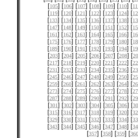
[
] [
] [
] [
] [
] [
] [
105
106
107
108
109
110
11
[
] [
] [
] [
] [
] [
] [
119
120
121
122
123
124
12
[
] [
] [
] [
] [
] [
] [
133
134
135
136
137
138
1
[
] [
] [
] [
] [
] [
] [
147
148
149
150
151
152
1
[
] [
] [
] [
] [
] [
] [
161
162
163
164
165
166
1
[
] [
] [
] [
] [
] [
] [
175
176
177
178
179
180
1
[
] [
] [
] [
] [
] [
] [
189
190
191
192
193
194
1
[
] [
] [
] [
] [
] [
] [
203
204
205
206
207
208
2
[
] [
] [
] [
] [
] [
] [
217
218
219
220
221
222
2
[
] [
] [
] [
] [
] [
] [
231
232
233
234
235
236
2
[
] [
] [
] [
] [
] [
] [
245
246
247
248
249
250
2
[
] [
] [
] [
] [
] [
] [
259
260
261
262
263
264
2
[
] [
] [
] [
] [
] [
] [
273
274
275
276
277
278
2
[
] [
] [
] [
] [
] [
] [
287
288
289
290
291
292
2
[
] [
] [
] [
] [
] [
] [
301
302
303
304
305
306
3
[
] [
] [
] [
] [
] [
] [
315
316
317
318
319
320
3
[
] [
] [
] [
] [
] [
] [
329
330
331
332
333
334
3
[
] [
] [
] [
] [
] [
] [
343
344
345
346
347
348
3
[
] [
] [
] [
357
358
359
36