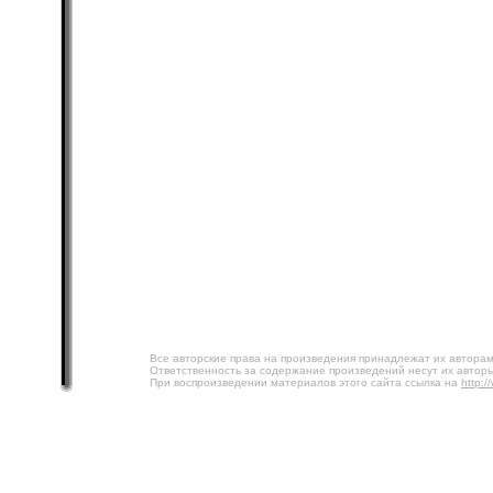
Все авторские права на произведения принадлежат их авторам
Ответственность за содержание произведений несут их авторы
При воспроизведении материалов этого сайта ссылка на
http:/