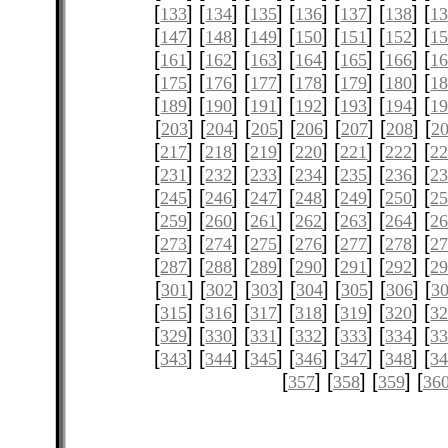
[
] [
] [
] [
] [
] [
] [
133
134
135
136
137
138
1
[
] [
] [
] [
] [
] [
] [
147
148
149
150
151
152
1
[
] [
] [
] [
] [
] [
] [
161
162
163
164
165
166
1
[
] [
] [
] [
] [
] [
] [
175
176
177
178
179
180
1
[
] [
] [
] [
] [
] [
] [
189
190
191
192
193
194
1
[
] [
] [
] [
] [
] [
] [
203
204
205
206
207
208
2
[
] [
] [
] [
] [
] [
] [
217
218
219
220
221
222
2
[
] [
] [
] [
] [
] [
] [
231
232
233
234
235
236
2
[
] [
] [
] [
] [
] [
] [
245
246
247
248
249
250
2
[
] [
] [
] [
] [
] [
] [
259
260
261
262
263
264
2
[
] [
] [
] [
] [
] [
] [
273
274
275
276
277
278
2
[
] [
] [
] [
] [
] [
] [
287
288
289
290
291
292
2
[
] [
] [
] [
] [
] [
] [
301
302
303
304
305
306
3
[
] [
] [
] [
] [
] [
] [
315
316
317
318
319
320
3
[
] [
] [
] [
] [
] [
] [
329
330
331
332
333
334
3
[
] [
] [
] [
] [
] [
] [
343
344
345
346
347
348
3
[
] [
] [
] [
357
358
359
36