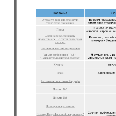
Название
Оп
О таланте даре способностях
Во всем прекрасно
творчестве признании
видим свои стремлен
И снова же моит
Поезд
историей...странно но
С кем идти российскому
Разве нас, российс
пролетариату – с гастарбайтерами
милиция и бандиты
или с ро
Сионизм и квасной патриотизм
"Армия любовников" (ч.6) -
Я думаю, никто из
"Тунеядство/пьянство/блядство"
упомянутых злым (ил
К чёрту!!!
(шизо
Пляж
Зарисовка из 
Антимасонская Ливия Каддафи
Письмо №2
Письмо №6
Помещик и крестьянин
Срочно - публикация
Почему Каддафи - не Ахмадинежад ?
масонск