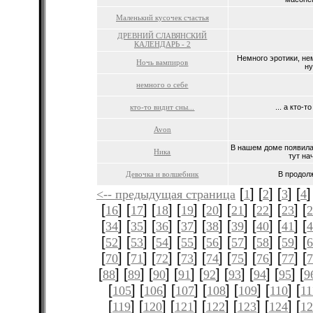
Маленький кусочек счастья
ДРЕВНИЙ СЛАВЯНСКИЙ
КАЛЕНДАРЬ - 2
Немного эротики, не
Ночь вампиров
ну
немного о себе
кто-то видит сны...
... а кто-т
Avon
В нашем доме появила
Ника
тут нач
Девочка и волшебник
В продолж
[
] [
] [
] [
]
<-- предыдущая страница
1
2
3
4
[
] [
] [
] [
] [
] [
] [
] [
] [
16
17
18
19
20
21
22
23
[
] [
] [
] [
] [
] [
] [
] [
] [
34
35
36
37
38
39
40
41
[
] [
] [
] [
] [
] [
] [
] [
] [
52
53
54
55
56
57
58
59
[
] [
] [
] [
] [
] [
] [
] [
] [
70
71
72
73
74
75
76
77
[
] [
] [
] [
] [
] [
] [
] [
] [
88
89
90
91
92
93
94
95
9
[
] [
] [
] [
] [
] [
] [
105
106
107
108
109
110
11
[
] [
] [
] [
] [
] [
] [
119
120
121
122
123
124
12