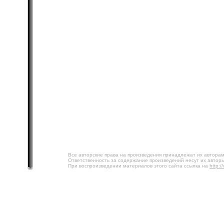
Все авторские права на произведения принадлежат их авторам
Ответственность за содержание произведений несут их авторы
При воспроизведении материалов этого сайта ссылка на
http:/