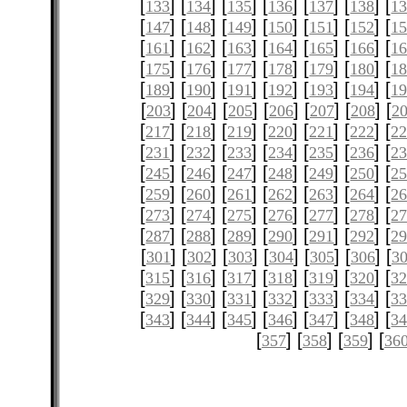
[
] [
] [
] [
] [
] [
] [
133
134
135
136
137
138
1
[
] [
] [
] [
] [
] [
] [
147
148
149
150
151
152
1
[
] [
] [
] [
] [
] [
] [
161
162
163
164
165
166
1
[
] [
] [
] [
] [
] [
] [
175
176
177
178
179
180
1
[
] [
] [
] [
] [
] [
] [
189
190
191
192
193
194
1
[
] [
] [
] [
] [
] [
] [
203
204
205
206
207
208
2
[
] [
] [
] [
] [
] [
] [
217
218
219
220
221
222
2
[
] [
] [
] [
] [
] [
] [
231
232
233
234
235
236
2
[
] [
] [
] [
] [
] [
] [
245
246
247
248
249
250
2
[
] [
] [
] [
] [
] [
] [
259
260
261
262
263
264
2
[
] [
] [
] [
] [
] [
] [
273
274
275
276
277
278
2
[
] [
] [
] [
] [
] [
] [
287
288
289
290
291
292
2
[
] [
] [
] [
] [
] [
] [
301
302
303
304
305
306
3
[
] [
] [
] [
] [
] [
] [
315
316
317
318
319
320
3
[
] [
] [
] [
] [
] [
] [
329
330
331
332
333
334
3
[
] [
] [
] [
] [
] [
] [
343
344
345
346
347
348
3
[
] [
] [
] [
357
358
359
36