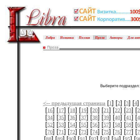
Либра
Новинки
Поэзия
Проза
Авторы
Для ав
Проза
Выберите подраздел
[
] [
] [
] [
]
<-- предыдущая страница
1
2
3
4
[
] [
] [
] [
] [
] [
] [
] [
] [
16
17
18
19
20
21
22
23
[
] [
] [
] [
] [
] [
] [
] [
] [
34
35
36
37
38
39
40
41
[
] [
] [
] [
] [
] [
] [
] [
] [
52
53
54
55
56
57
58
59
[
] [
] [
] [
] [
] [
] [
] [
] [
70
71
72
73
74
75
76
77
[
] [
] [
] [
] [
] [
] [
] [
] [
88
89
90
91
92
93
94
95
9