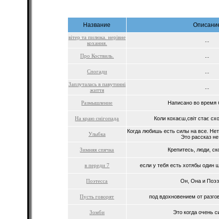
Название
Описани
вiтер та пилюка. нерiвне
...
кохання.
Про Коствиль.
...
Спогади
...
Заплуталась в павутинні
...
життя
Размышление
Написано во время бо
На краю снігопада
Коли кохаєш,світ стає схож
Когда любишь есть силы на все. Нет
Улыбка
Это рассказ не 
Зимняя спячка
Крепитесь, люди, ско
в переди 7
если у тебя есть хотябы один ш
Поэтесса
Он, Она и Поэзи
Пусть говорят
под вдохновением от разгово
Зомби
Это когда очень си