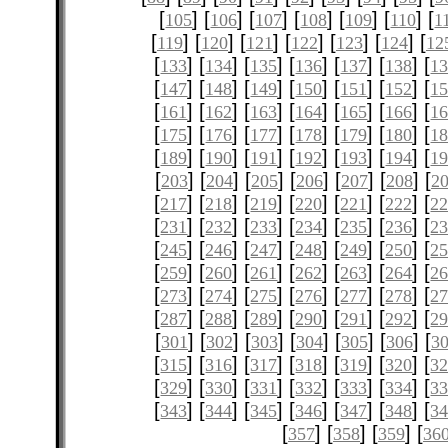
[
] [
] [
] [
] [
] [
] [
105
106
107
108
109
110
1
[
] [
] [
] [
] [
] [
] [
119
120
121
122
123
124
12
[
] [
] [
] [
] [
] [
] [
133
134
135
136
137
138
1
[
] [
] [
] [
] [
] [
] [
147
148
149
150
151
152
1
[
] [
] [
] [
] [
] [
] [
161
162
163
164
165
166
1
[
] [
] [
] [
] [
] [
] [
175
176
177
178
179
180
1
[
] [
] [
] [
] [
] [
] [
189
190
191
192
193
194
1
[
] [
] [
] [
] [
] [
] [
203
204
205
206
207
208
2
[
] [
] [
] [
] [
] [
] [
217
218
219
220
221
222
2
[
] [
] [
] [
] [
] [
] [
231
232
233
234
235
236
2
[
] [
] [
] [
] [
] [
] [
245
246
247
248
249
250
2
[
] [
] [
] [
] [
] [
] [
259
260
261
262
263
264
2
[
] [
] [
] [
] [
] [
] [
273
274
275
276
277
278
2
[
] [
] [
] [
] [
] [
] [
287
288
289
290
291
292
2
[
] [
] [
] [
] [
] [
] [
301
302
303
304
305
306
3
[
] [
] [
] [
] [
] [
] [
315
316
317
318
319
320
3
[
] [
] [
] [
] [
] [
] [
329
330
331
332
333
334
3
[
] [
] [
] [
] [
] [
] [
343
344
345
346
347
348
3
[
] [
] [
] [
357
358
359
36