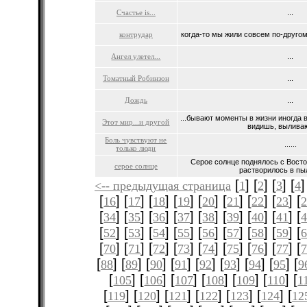
Счастье is...
...
контрудар
когда-то мы жили совсем по-другому
Ангел улетел...
...
Томатный Робинзон
...
Дождь
...
...бывают моменты в жизни иногда 
Этот мир...и другой
видишь, выливаю
Боль чувствуют не
......
только люди
Серое солнце поднялось с Восто
серое солнце
растворилось в пыл
[
] [
] [
] [
]
<-- предыдущая страница
1
2
3
4
[
] [
] [
] [
] [
] [
] [
] [
] [
16
17
18
19
20
21
22
23
[
] [
] [
] [
] [
] [
] [
] [
] [
34
35
36
37
38
39
40
41
[
] [
] [
] [
] [
] [
] [
] [
] [
52
53
54
55
56
57
58
59
[
] [
] [
] [
] [
] [
] [
] [
] [
70
71
72
73
74
75
76
77
[
] [
] [
] [
] [
] [
] [
] [
] [
88
89
90
91
92
93
94
95
9
[
] [
] [
] [
] [
] [
] [
105
106
107
108
109
110
1
[
] [
] [
] [
] [
] [
] [
119
120
121
122
123
124
12