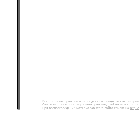
Все авторские права на произведения принадлежат их авторам
Ответственность за содержание произведений несут их авторы
При воспроизведении материалов этого сайта ссылка на
http:/