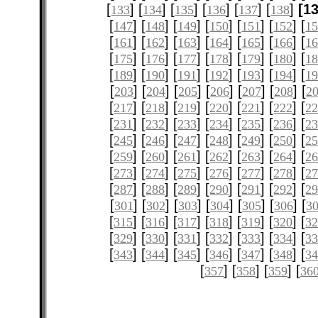
[
] [
] [
] [
] [
] [
]
[1
133
134
135
136
137
138
[
] [
] [
] [
] [
] [
] [
147
148
149
150
151
152
1
[
] [
] [
] [
] [
] [
] [
161
162
163
164
165
166
1
[
] [
] [
] [
] [
] [
] [
175
176
177
178
179
180
1
[
] [
] [
] [
] [
] [
] [
189
190
191
192
193
194
1
[
] [
] [
] [
] [
] [
] [
203
204
205
206
207
208
2
[
] [
] [
] [
] [
] [
] [
217
218
219
220
221
222
2
[
] [
] [
] [
] [
] [
] [
231
232
233
234
235
236
2
[
] [
] [
] [
] [
] [
] [
245
246
247
248
249
250
2
[
] [
] [
] [
] [
] [
] [
259
260
261
262
263
264
2
[
] [
] [
] [
] [
] [
] [
273
274
275
276
277
278
2
[
] [
] [
] [
] [
] [
] [
287
288
289
290
291
292
2
[
] [
] [
] [
] [
] [
] [
301
302
303
304
305
306
3
[
] [
] [
] [
] [
] [
] [
315
316
317
318
319
320
3
[
] [
] [
] [
] [
] [
] [
329
330
331
332
333
334
3
[
] [
] [
] [
] [
] [
] [
343
344
345
346
347
348
3
[
] [
] [
] [
357
358
359
36