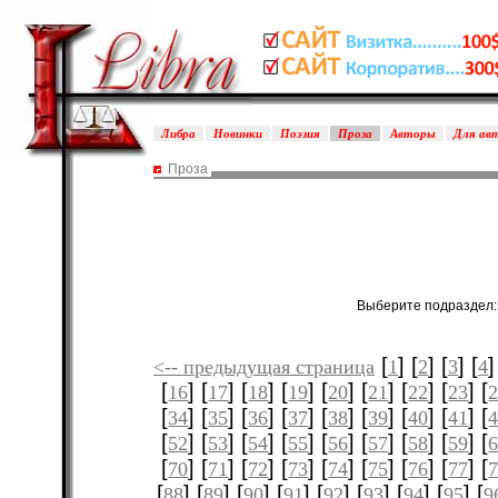
Либра
Новинки
Поэзия
Проза
Авторы
Для ав
Проза
Выберите подраздел
[
] [
] [
] [
]
<-- предыдущая страница
1
2
3
4
[
] [
] [
] [
] [
] [
] [
] [
] [
16
17
18
19
20
21
22
23
[
] [
] [
] [
] [
] [
] [
] [
] [
34
35
36
37
38
39
40
41
[
] [
] [
] [
] [
] [
] [
] [
] [
52
53
54
55
56
57
58
59
[
] [
] [
] [
] [
] [
] [
] [
] [
70
71
72
73
74
75
76
77
[
] [
] [
] [
] [
] [
] [
] [
] [
88
89
90
91
92
93
94
95
9