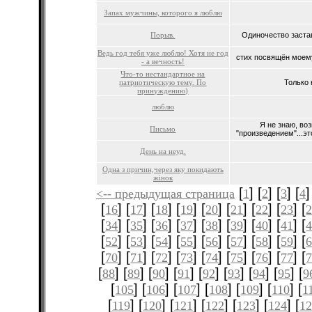
Запах мужчины, которого я люблю
Порыв.
Одиночество застав
Ведь год тебя уже люблю! Хотя не год
стих посвящён моему 
- а вечность!
Что-то нестандартное на
патриотическую тему. По
Только 
принуждению)
люблю
Я не знаю, во
Письмо
"произведением"...эт
День на неуд.
Одна з причин,через яку покидають
жінок
[
] [
] [
] [
]
<-- предыдущая страница
1
2
3
4
[
] [
] [
] [
] [
] [
] [
] [
] [
16
17
18
19
20
21
22
23
[
] [
] [
] [
] [
] [
] [
] [
] [
34
35
36
37
38
39
40
41
[
] [
] [
] [
] [
] [
] [
] [
] [
52
53
54
55
56
57
58
59
[
] [
] [
] [
] [
] [
] [
] [
] [
70
71
72
73
74
75
76
77
[
] [
] [
] [
] [
] [
] [
] [
] [
88
89
90
91
92
93
94
95
9
[
] [
] [
] [
] [
] [
] [
105
106
107
108
109
110
1
[
] [
] [
] [
] [
] [
] [
119
120
121
122
123
124
12