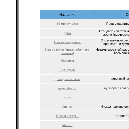
Название
О
10 минут назад
Прошу оценить 
Стандарт или Отлич
душа
жизни (подчеркну
Это маленький рас
Счастливые деньки
прочитать и друг
Идя с работы (мысли обычного
Незамысловатый расс
человека)
времени ж
Ужастики
Шум травы
Докладная записка
Типичный ко
крым . феникс
ну забув я свiй п
мiсто
Лирика
Иногда приятно всп
И Боги плачут...
Серия "С
Метро.