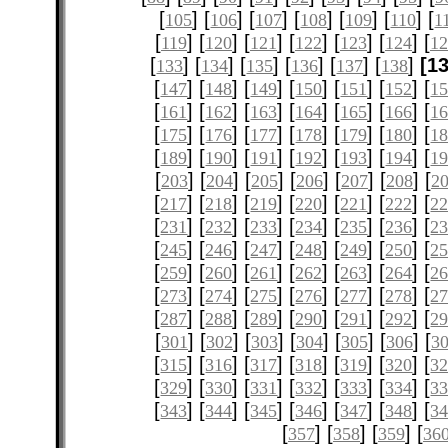
[
] [
] [
] [
] [
] [
] [
105
106
107
108
109
110
1
[
] [
] [
] [
] [
] [
] [
119
120
121
122
123
124
12
[
] [
] [
] [
] [
] [
]
[1
133
134
135
136
137
138
[
] [
] [
] [
] [
] [
] [
147
148
149
150
151
152
1
[
] [
] [
] [
] [
] [
] [
161
162
163
164
165
166
1
[
] [
] [
] [
] [
] [
] [
175
176
177
178
179
180
1
[
] [
] [
] [
] [
] [
] [
189
190
191
192
193
194
1
[
] [
] [
] [
] [
] [
] [
203
204
205
206
207
208
2
[
] [
] [
] [
] [
] [
] [
217
218
219
220
221
222
2
[
] [
] [
] [
] [
] [
] [
231
232
233
234
235
236
2
[
] [
] [
] [
] [
] [
] [
245
246
247
248
249
250
2
[
] [
] [
] [
] [
] [
] [
259
260
261
262
263
264
2
[
] [
] [
] [
] [
] [
] [
273
274
275
276
277
278
2
[
] [
] [
] [
] [
] [
] [
287
288
289
290
291
292
2
[
] [
] [
] [
] [
] [
] [
301
302
303
304
305
306
3
[
] [
] [
] [
] [
] [
] [
315
316
317
318
319
320
3
[
] [
] [
] [
] [
] [
] [
329
330
331
332
333
334
3
[
] [
] [
] [
] [
] [
] [
343
344
345
346
347
348
3
[
] [
] [
] [
357
358
359
36