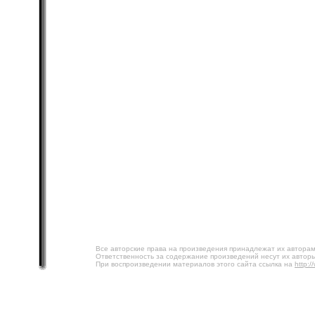
Все авторские права на произведения принадлежат их авторам
Ответственность за содержание произведений несут их авторы
При воспроизведении материалов этого сайта ссылка на
http:/