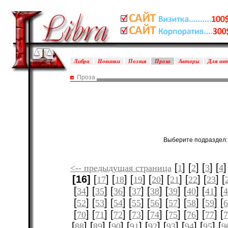
Либра
Новинки
Поэзия
Проза
Авторы
Для ав
Проза
Выберите подраздел
[
] [
] [
] [
]
<-- предыдущая страница
1
2
3
4
[16]
[
] [
] [
] [
] [
] [
] [
] [
17
18
19
20
21
22
23
[
] [
] [
] [
] [
] [
] [
] [
] [
34
35
36
37
38
39
40
41
[
] [
] [
] [
] [
] [
] [
] [
] [
52
53
54
55
56
57
58
59
[
] [
] [
] [
] [
] [
] [
] [
] [
70
71
72
73
74
75
76
77
[
] [
] [
] [
] [
] [
] [
] [
] [
88
89
90
91
92
93
94
95
9