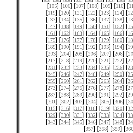
[
] [
] [
] [
] [
] [
] [
105
106
107
108
109
110
1
[
] [
] [
] [
] [
] [
] [
119
120
121
122
123
124
12
[
] [
] [
] [
] [
] [
] [
133
134
135
136
137
138
1
[
] [
] [
] [
] [
] [
] [
147
148
149
150
151
152
1
[
] [
] [
] [
] [
] [
] [
161
162
163
164
165
166
1
[
] [
] [
] [
] [
] [
] [
175
176
177
178
179
180
1
[
] [
] [
] [
] [
] [
] [
189
190
191
192
193
194
1
[
] [
] [
] [
] [
] [
] [
203
204
205
206
207
208
2
[
] [
] [
] [
] [
] [
] [
217
218
219
220
221
222
2
[
] [
] [
] [
] [
] [
] [
231
232
233
234
235
236
2
[
] [
] [
] [
] [
] [
] [
245
246
247
248
249
250
2
[
] [
] [
] [
] [
] [
] [
259
260
261
262
263
264
2
[
] [
] [
] [
] [
] [
] [
273
274
275
276
277
278
2
[
] [
] [
] [
] [
] [
] [
287
288
289
290
291
292
2
[
] [
] [
] [
] [
] [
] [
301
302
303
304
305
306
3
[
] [
] [
] [
] [
] [
] [
315
316
317
318
319
320
3
[
] [
] [
] [
] [
] [
] [
329
330
331
332
333
334
3
[
] [
] [
] [
] [
] [
] [
343
344
345
346
347
348
3
[
] [
] [
] [
357
358
359
36