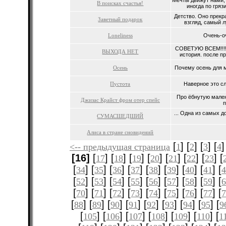
Мечты движут нами,
В поисках счастья!
иногда по грязи
Детство. Оно прекра
Заветный подарок
взгляд, самый л
Loneliness
Очень-оч
СОВЕТУЮ ВСЕМ!!!!!
ВЫХОДА НЕТ
история. после п
Осень
Почему осень для м
Пустота
Наверное это сл
Про ёбнутую мален
Джизас Крайст фром отер спейс
п
... Одна из самых 
СУМАСШЕДШИЙ
Алиса в стране сновидений
[
] [
] [
] [
]
<-- предыдущая страница
1
2
3
4
[16]
[
] [
] [
] [
] [
] [
] [
] [
17
18
19
20
21
22
23
[
] [
] [
] [
] [
] [
] [
] [
] [
34
35
36
37
38
39
40
41
[
] [
] [
] [
] [
] [
] [
] [
] [
52
53
54
55
56
57
58
59
[
] [
] [
] [
] [
] [
] [
] [
] [
70
71
72
73
74
75
76
77
[
] [
] [
] [
] [
] [
] [
] [
] [
88
89
90
91
92
93
94
95
9
[
] [
] [
] [
] [
] [
] [
105
106
107
108
109
110
1