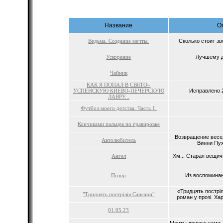
Название
О
Ведьма. Создание мечты.
Сколько стоит зв
Ускорение
Лучшему д
Чайник
КАК Я ПОПАЛ В СВЯТО–
УСПЕНСКУЮ КИЕВО-ПЕЧЕРСКУЮ
Исправлено 2
ЛАВРУ...
Футбол моего детства. Часть 1.
Кончиками пальцев по гравировке
Возвращение весел
Автолюбитель
Винни Пуха
Ангел
Хм... Старая вещичк
Позор
Из воспоминани
«Тридцять пострі
"Тридцять пострілів Сансари"
роман у прозі. Ха
01.05.23