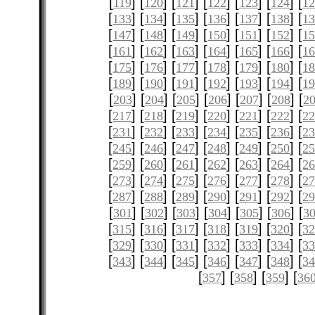
[
] [
] [
] [
] [
] [
] [
119
120
121
122
123
124
12
[
] [
] [
] [
] [
] [
] [
133
134
135
136
137
138
1
[
] [
] [
] [
] [
] [
] [
147
148
149
150
151
152
1
[
] [
] [
] [
] [
] [
] [
161
162
163
164
165
166
1
[
] [
] [
] [
] [
] [
] [
175
176
177
178
179
180
1
[
] [
] [
] [
] [
] [
] [
189
190
191
192
193
194
1
[
] [
] [
] [
] [
] [
] [
203
204
205
206
207
208
2
[
] [
] [
] [
] [
] [
] [
217
218
219
220
221
222
2
[
] [
] [
] [
] [
] [
] [
231
232
233
234
235
236
2
[
] [
] [
] [
] [
] [
] [
245
246
247
248
249
250
2
[
] [
] [
] [
] [
] [
] [
259
260
261
262
263
264
2
[
] [
] [
] [
] [
] [
] [
273
274
275
276
277
278
2
[
] [
] [
] [
] [
] [
] [
287
288
289
290
291
292
2
[
] [
] [
] [
] [
] [
] [
301
302
303
304
305
306
3
[
] [
] [
] [
] [
] [
] [
315
316
317
318
319
320
3
[
] [
] [
] [
] [
] [
] [
329
330
331
332
333
334
3
[
] [
] [
] [
] [
] [
] [
343
344
345
346
347
348
3
[
] [
] [
] [
357
358
359
36