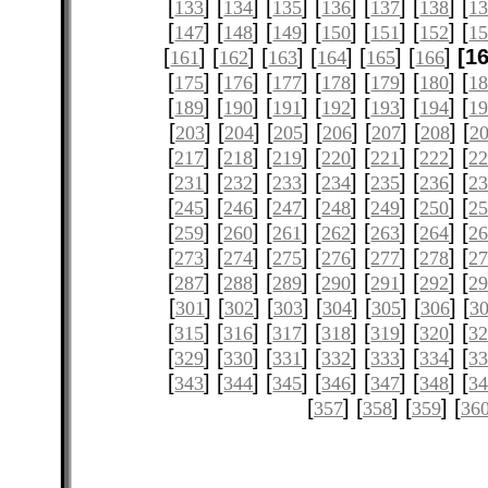
[
] [
] [
] [
] [
] [
] [
133
134
135
136
137
138
1
[
] [
] [
] [
] [
] [
] [
147
148
149
150
151
152
1
[
] [
] [
] [
] [
] [
]
[1
161
162
163
164
165
166
[
] [
] [
] [
] [
] [
] [
175
176
177
178
179
180
1
[
] [
] [
] [
] [
] [
] [
189
190
191
192
193
194
1
[
] [
] [
] [
] [
] [
] [
203
204
205
206
207
208
2
[
] [
] [
] [
] [
] [
] [
217
218
219
220
221
222
2
[
] [
] [
] [
] [
] [
] [
231
232
233
234
235
236
2
[
] [
] [
] [
] [
] [
] [
245
246
247
248
249
250
2
[
] [
] [
] [
] [
] [
] [
259
260
261
262
263
264
2
[
] [
] [
] [
] [
] [
] [
273
274
275
276
277
278
2
[
] [
] [
] [
] [
] [
] [
287
288
289
290
291
292
2
[
] [
] [
] [
] [
] [
] [
301
302
303
304
305
306
3
[
] [
] [
] [
] [
] [
] [
315
316
317
318
319
320
3
[
] [
] [
] [
] [
] [
] [
329
330
331
332
333
334
3
[
] [
] [
] [
] [
] [
] [
343
344
345
346
347
348
3
[
] [
] [
] [
357
358
359
36