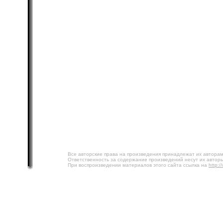
Все авторские права на произведения принадлежат их авторам
Ответственность за содержание произведений несут их авторы
При воспроизведении материалов этого сайта ссылка на
http:/