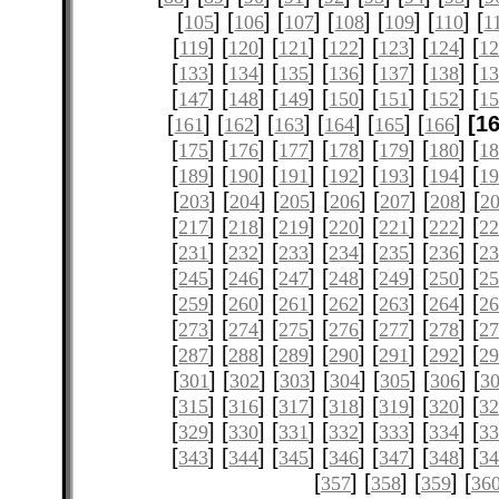
[
] [
] [
] [
] [
] [
] [
105
106
107
108
109
110
1
[
] [
] [
] [
] [
] [
] [
119
120
121
122
123
124
12
[
] [
] [
] [
] [
] [
] [
133
134
135
136
137
138
1
[
] [
] [
] [
] [
] [
] [
147
148
149
150
151
152
1
[
] [
] [
] [
] [
] [
]
[1
161
162
163
164
165
166
[
] [
] [
] [
] [
] [
] [
175
176
177
178
179
180
1
[
] [
] [
] [
] [
] [
] [
189
190
191
192
193
194
1
[
] [
] [
] [
] [
] [
] [
203
204
205
206
207
208
2
[
] [
] [
] [
] [
] [
] [
217
218
219
220
221
222
2
[
] [
] [
] [
] [
] [
] [
231
232
233
234
235
236
2
[
] [
] [
] [
] [
] [
] [
245
246
247
248
249
250
2
[
] [
] [
] [
] [
] [
] [
259
260
261
262
263
264
2
[
] [
] [
] [
] [
] [
] [
273
274
275
276
277
278
2
[
] [
] [
] [
] [
] [
] [
287
288
289
290
291
292
2
[
] [
] [
] [
] [
] [
] [
301
302
303
304
305
306
3
[
] [
] [
] [
] [
] [
] [
315
316
317
318
319
320
3
[
] [
] [
] [
] [
] [
] [
329
330
331
332
333
334
3
[
] [
] [
] [
] [
] [
] [
343
344
345
346
347
348
3
[
] [
] [
] [
357
358
359
36