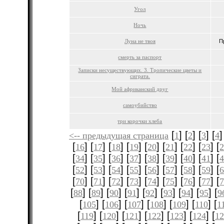
Угол
Ночь
Луна не твоя
П
смерть за паспорт
Записки несуществующих. 3. Тропические цветы и
сиграта.
Мой африканский друг
самоубийство
три корочки хлеба
[
] [
] [
] [
]
<-- предыдущая страница
1
2
3
4
[
] [
] [
] [
] [
] [
] [
] [
] [
16
17
18
19
20
21
22
23
[
] [
] [
] [
] [
] [
] [
] [
] [
34
35
36
37
38
39
40
41
[
] [
] [
] [
] [
] [
] [
] [
] [
52
53
54
55
56
57
58
59
[
] [
] [
] [
] [
] [
] [
] [
] [
70
71
72
73
74
75
76
77
[
] [
] [
] [
] [
] [
] [
] [
] [
88
89
90
91
92
93
94
95
9
[
] [
] [
] [
] [
] [
] [
105
106
107
108
109
110
1
[
] [
] [
] [
] [
] [
] [
119
120
121
122
123
124
12