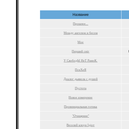
Название
Прошлое...
Между ангелом и бесом
Мое
Перший сніг
У СвободЫ НеТ РамоК.
ПсиХеЯ
Диалог дьявола с душой
Пустота
Новое измерение
Провинциальная готика
"Очищение"
Веселий клоун Ідіот