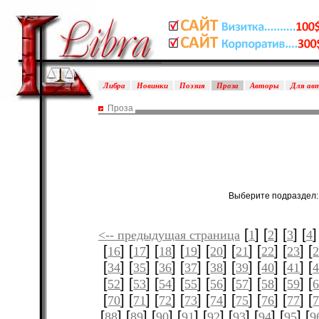
Либра
Новинки
Поэзия
Проза
Авторы
Для ав
Проза
Выберите подраздел
[
] [
] [
] [
]
<-- предыдущая страница
1
2
3
4
[
] [
] [
] [
] [
] [
] [
] [
] [
16
17
18
19
20
21
22
23
[
] [
] [
] [
] [
] [
] [
] [
] [
34
35
36
37
38
39
40
41
[
] [
] [
] [
] [
] [
] [
] [
] [
52
53
54
55
56
57
58
59
[
] [
] [
] [
] [
] [
] [
] [
] [
70
71
72
73
74
75
76
77
[
] [
] [
] [
] [
] [
] [
] [
] [
88
89
90
91
92
93
94
95
9