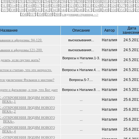
 [
] [
] [
] [
] [
] [
] [
] [
] [
] [
] [
] [
] [
] [
] [
] [
] [
289
290
291
292
293
294
295
296
297
298
299
300
301
302
303
304
3
 [
] [
] [
] [
] [
] [
] [
] [
] [
] [
] [
] [
] [
] [
] [
] [
] [
313
314
315
316
317
318
319
320
321
322
323
324
325
326
327
328
3
 [
] [
] [
] [
] [
] [
] [
] [
] [
] [
] [
] [
] [
] [
] [
] [
] [
337
338
339
340
341
342
343
344
345
346
347
348
349
350
351
352
3
[
] [
] [
] [
] [
]
356
357
358
359
360
следующая страница -->
Дата
Название
Описание
Автор
занесен
Наталия
24.5.201
зывания и афоризмы. 94-120.
высказывания...
Наталия
24.5.201
ывания и афоризмы.121-200.
высказывания...
Вопросы к Наталии.1-3.
Наталия
24.5.201
 делать, если скучно жить?
...
Наталия
24.5.201
истом и считаю, что это непросто.
Вопросы к Наталии.4. ...
Наталия
24.5.201
тся увеличение Фильмов о мистике?
Вопросы.5-7....
Наталия
24.5.201
орите о фатализме, о том, что Бог дает
Вопросы к Наталии.8. ...
К «ОТКРОВЕНИЯ ЛЮДЯМ НОВОГО
Наталия
25.6.201
...
ВЕКА»,1
К «ОТКРОВЕНИЯ ЛЮДЯМ НОВОГО
Наталия
25.6.201
...
ВЕКА»,2
К «ОТКРОВЕНИЯ ЛЮДЯМ НОВОГО
Наталия
25.6.201
...
ВЕКА»,
К «ОТКРОВЕНИЯ ЛЮДЯМ НОВОГО
Наталия
25.6.201
...
ВЕКА»,4
К «ОТКРОВЕНИЯ ЛЮДЯМ НОВОГО