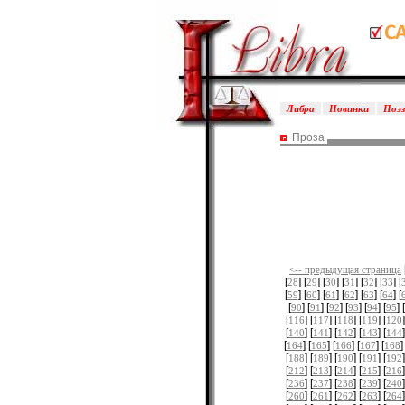
Либра
Новинки
Поэ
Проза
<-- предыдущая страница
[
] [
] [
] [
] [
] [
] [
28
29
30
31
32
33
[
] [
] [
] [
] [
] [
] [
59
60
61
62
63
64
[
] [
] [
] [
] [
] [
] [
90
91
92
93
94
95
[
] [
] [
] [
] [
]
116
117
118
119
120
[
] [
] [
] [
] [
]
140
141
142
143
144
[
] [
] [
] [
] [
]
164
165
166
167
168
[
] [
] [
] [
] [
]
188
189
190
191
192
[
] [
] [
] [
] [
]
212
213
214
215
216
[
] [
] [
] [
] [
]
236
237
238
239
240
[
] [
] [
] [
] [
]
260
261
262
263
264