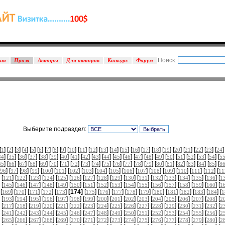
Поиск:
зия
Проза
Авторы
Для авторов
Конкурс
Форум
Выберите подраздел:
[
] [
] [
] [
] [
] [
] [
] [
] [
] [
] [
] [
] [
] [
] [
] [
] [
] [
] [
] [
] [
] [
] [
] [
]
1
2
3
4
5
6
7
8
9
10
11
12
13
14
15
16
17
18
19
20
21
22
23
24
] [
] [
] [
] [
] [
] [
] [
] [
] [
] [
] [
] [
] [
] [
] [
] [
] [
] [
] [
] [
] [
34
35
36
37
38
39
40
41
42
43
44
45
46
47
48
49
50
51
52
53
54
5
] [
] [
] [
] [
] [
] [
] [
] [
] [
] [
] [
] [
] [
] [
] [
] [
] [
] [
] [
] [
] [
65
66
67
68
69
70
71
72
73
74
75
76
77
78
79
80
81
82
83
84
85
8
] [
] [
] [
] [
] [
] [
] [
] [
] [
] [
] [
] [
] [
] [
] [
] [
] [
96
97
98
99
100
101
102
103
104
105
106
107
108
109
110
111
112
11
 [
] [
] [
] [
] [
] [
] [
] [
] [
] [
] [
] [
] [
] [
] [
] [
] [
121
122
123
124
125
126
127
128
129
130
131
132
133
134
135
136
1
 [
] [
] [
] [
] [
] [
] [
] [
] [
] [
] [
] [
] [
] [
] [
] [
] [
145
146
147
148
149
150
151
152
153
154
155
156
157
158
159
160
1
 [
] [
] [
] [
] [
]
[174]
[
] [
] [
] [
] [
] [
] [
] [
] [
] [
] [
169
170
171
172
173
175
176
177
178
179
180
181
182
183
184
1
 [
] [
] [
] [
] [
] [
] [
] [
] [
] [
] [
] [
] [
] [
] [
] [
] [
193
194
195
196
197
198
199
200
201
202
203
204
205
206
207
208
2
 [
] [
] [
] [
] [
] [
] [
] [
] [
] [
] [
] [
] [
] [
] [
] [
] [
217
218
219
220
221
222
223
224
225
226
227
228
229
230
231
232
2
 [
] [
] [
] [
] [
] [
] [
] [
] [
] [
] [
] [
] [
] [
] [
] [
] [
241
242
243
244
245
246
247
248
249
250
251
252
253
254
255
256
2
 [
] [
] [
] [
] [
] [
] [
] [
] [
] [
] [
] [
] [
] [
] [
] [
] [
265
266
267
268
269
270
271
272
273
274
275
276
277
278
279
280
2