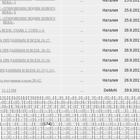
Наталия
25.6.201
...
ВЕКА»,5
К «ОТКРОВЕНИЯ ЛЮДЯМ НОВОГО
Наталия
25.6.201
...
ВЕКА»,6
К «ОТКРОВЕНИЯ ЛЮДЯМ НОВОГО
Наталия
25.6.201
...
ВЕКА»,
Наталия
26.9.201
ВСЕМ. ГЛАВА 2. СТИХ.1-4.
...
Наталия
26.9.201
А ПРЕДАННЫМ И ВСЕМ.18-27.
...
Наталия
26.9.201
 ПРЕДАННЫМ И ВСЕМ. 28-32.
...
Наталия
26.9.201
А ПРЕДАННЫМ И ВСЕМ.33-34.
...
Наталия
26.9.201
РЕДАННЫМ И ВСЕМ.35-37(1-21).
...
Наталия
26.9.201
га преданным и всем.38-42.
...
DeMoN
29.6.201
21:13 PM
...
[
] [
] [
] [
] [
] [
] [
] [
] [
] [
] [
] [
] [
] [
] [
] [
] [
] [
] [
] [
] [
] [
] [
] [
]
1
2
3
4
5
6
7
8
9
10
11
12
13
14
15
16
17
18
19
20
21
22
23
24
] [
] [
] [
] [
] [
] [
] [
] [
] [
] [
] [
] [
] [
] [
] [
] [
] [
] [
] [
] [
] [
34
35
36
37
38
39
40
41
42
43
44
45
46
47
48
49
50
51
52
53
54
5
] [
] [
] [
] [
] [
] [
] [
] [
] [
] [
] [
] [
] [
] [
] [
] [
] [
] [
] [
] [
] [
65
66
67
68
69
70
71
72
73
74
75
76
77
78
79
80
81
82
83
84
85
8
] [
] [
] [
] [
] [
] [
] [
] [
] [
] [
] [
] [
] [
] [
] [
] [
] [
96
97
98
99
100
101
102
103
104
105
106
107
108
109
110
111
112
11
 [
] [
] [
] [
] [
] [
] [
] [
] [
] [
] [
] [
] [
] [
] [
] [
] [
121
122
123
124
125
126
127
128
129
130
131
132
133
134
135
136
1
 [
] [
] [
] [
] [
] [
] [
] [
] [
] [
] [
] [
] [
] [
] [
] [
] [
145
146
147
148
149
150
151
152
153
154
155
156
157
158
159
160
1
 [
] [
] [
] [
] [
]
[174]
[
] [
] [
] [
] [
] [
] [
] [
] [
] [
] [
169
170
171
172
173
175
176
177
178
179
180
181
182
183
184
1
 [
] [
] [
] [
] [
] [
] [
] [
] [
] [
] [
] [
] [
] [
] [
] [
] [
193
194
195
196
197
198
199
200
201
202
203
204
205
206
207
208
2
 [
] [
] [
] [
] [
] [
] [
] [
] [
] [
] [
] [
] [
] [
] [
] [
] [
217
218
219
220
221
222
223
224
225
226
227
228
229
230
231
232
2
 [
] [
] [
] [
] [
] [
] [
] [
] [
] [
] [
] [
] [
] [
] [
] [
] [
241
242
243
244
245
246
247
248
249
250
251
252
253
254
255
256
2