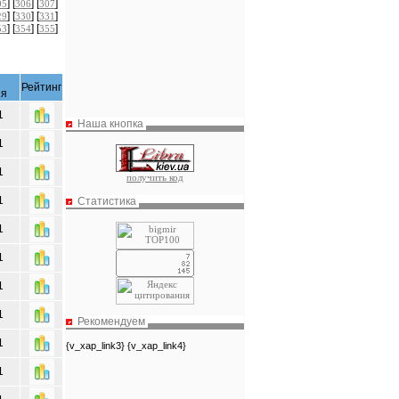
] [
] [
]
05
306
307
] [
] [
]
29
330
331
] [
] [
]
53
354
355
Рейтинг
ия
1
Наша кнопка
1
1
получить код
1
Статистика
1
1
1
1
Рекомендуем
1
{v_xap_link3} {v_xap_link4}
1