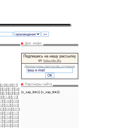
Доп. инфо.
Подпишись на нашу рассылку
от
Subscribe.Ru
Литературное творчество студентов.
Партнеры сайта
 [
] [
] [
]
25
26
27
] [
] [
] [
]
5
56
57
58
{v_xap_link1} {v_xap_link2}
] [
] [
] [
]
6
87
88
89
] [
] [
]
3
114
115
] [
] [
]
37
138
139
] [
] [
]
61
162
163
] [
] [
]
85
186
187
] [
] [
]
09
210
211
] [
] [
]
33
234
235
] [
] [
]
57
258
259
] [
] [
]
81
282
283