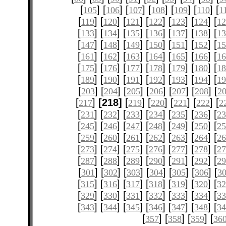
[
] [
] [
] [
] [
] [
] [
105
106
107
108
109
110
1
[
] [
] [
] [
] [
] [
] [
119
120
121
122
123
124
12
[
] [
] [
] [
] [
] [
] [
133
134
135
136
137
138
1
[
] [
] [
] [
] [
] [
] [
147
148
149
150
151
152
1
[
] [
] [
] [
] [
] [
] [
161
162
163
164
165
166
1
[
] [
] [
] [
] [
] [
] [
175
176
177
178
179
180
1
[
] [
] [
] [
] [
] [
] [
189
190
191
192
193
194
1
[
] [
] [
] [
] [
] [
] [
203
204
205
206
207
208
2
[
]
[218]
[
] [
] [
] [
] [
217
219
220
221
222
2
[
] [
] [
] [
] [
] [
] [
231
232
233
234
235
236
2
[
] [
] [
] [
] [
] [
] [
245
246
247
248
249
250
2
[
] [
] [
] [
] [
] [
] [
259
260
261
262
263
264
2
[
] [
] [
] [
] [
] [
] [
273
274
275
276
277
278
2
[
] [
] [
] [
] [
] [
] [
287
288
289
290
291
292
2
[
] [
] [
] [
] [
] [
] [
301
302
303
304
305
306
3
[
] [
] [
] [
] [
] [
] [
315
316
317
318
319
320
3
[
] [
] [
] [
] [
] [
] [
329
330
331
332
333
334
3
[
] [
] [
] [
] [
] [
] [
343
344
345
346
347
348
3
[
] [
] [
] [
357
358
359
36