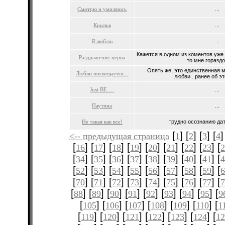
Cмотрю и умиляюсь
...
Крылья
...
Я люблю
...
Кажется в одном из коментов уже
Раздражение нерва
то мне гораздо
Опять же, это единственная 
Любви посвещается...
любви...ранее об эт
Just BE….
...
Паутина
...
Не такая как все!
трудно осознанию дать
[
] [
] [
] [
]
<-- предыдущая страница
1
2
3
4
[
] [
] [
] [
] [
] [
] [
] [
] [
16
17
18
19
20
21
22
23
[
] [
] [
] [
] [
] [
] [
] [
] [
34
35
36
37
38
39
40
41
[
] [
] [
] [
] [
] [
] [
] [
] [
52
53
54
55
56
57
58
59
[
] [
] [
] [
] [
] [
] [
] [
] [
70
71
72
73
74
75
76
77
[
] [
] [
] [
] [
] [
] [
] [
] [
88
89
90
91
92
93
94
95
9
[
] [
] [
] [
] [
] [
] [
105
106
107
108
109
110
1
[
] [
] [
] [
] [
] [
] [
119
120
121
122
123
124
12