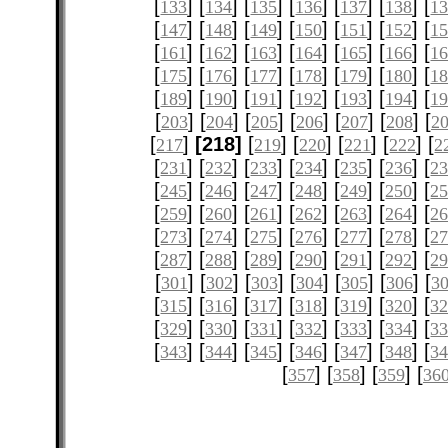
[
] [
] [
] [
] [
] [
] [
133
134
135
136
137
138
1
[
] [
] [
] [
] [
] [
] [
147
148
149
150
151
152
1
[
] [
] [
] [
] [
] [
] [
161
162
163
164
165
166
1
[
] [
] [
] [
] [
] [
] [
175
176
177
178
179
180
1
[
] [
] [
] [
] [
] [
] [
189
190
191
192
193
194
1
[
] [
] [
] [
] [
] [
] [
203
204
205
206
207
208
2
[
]
[218]
[
] [
] [
] [
] [
217
219
220
221
222
2
[
] [
] [
] [
] [
] [
] [
231
232
233
234
235
236
2
[
] [
] [
] [
] [
] [
] [
245
246
247
248
249
250
2
[
] [
] [
] [
] [
] [
] [
259
260
261
262
263
264
2
[
] [
] [
] [
] [
] [
] [
273
274
275
276
277
278
2
[
] [
] [
] [
] [
] [
] [
287
288
289
290
291
292
2
[
] [
] [
] [
] [
] [
] [
301
302
303
304
305
306
3
[
] [
] [
] [
] [
] [
] [
315
316
317
318
319
320
3
[
] [
] [
] [
] [
] [
] [
329
330
331
332
333
334
3
[
] [
] [
] [
] [
] [
] [
343
344
345
346
347
348
3
[
] [
] [
] [
357
358
359
36