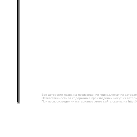
Все авторские права на произведения принадлежат их авторам
Ответственность за содержание произведений несут их авторы
При воспроизведении материалов этого сайта ссылка на
http:/