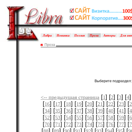
Либра
Новинки
Поэзия
Проза
Авторы
Для ав
Проза
Выберите подраздел
[
] [
] [
] [
]
<-- предыдущая страница
1
2
3
4
[
] [
] [
] [
] [
] [
] [
] [
] [
16
17
18
19
20
21
22
23
[
] [
] [
] [
] [
] [
] [
] [
] [
34
35
36
37
38
39
40
41
[
] [
] [
] [
] [
] [
] [
] [
] [
52
53
54
55
56
57
58
59
[
] [
] [
] [
] [
] [
] [
] [
] [
70
71
72
73
74
75
76
77
[
] [
] [
] [
] [
] [
] [
] [
] [
88
89
90
91
92
93
94
95
9