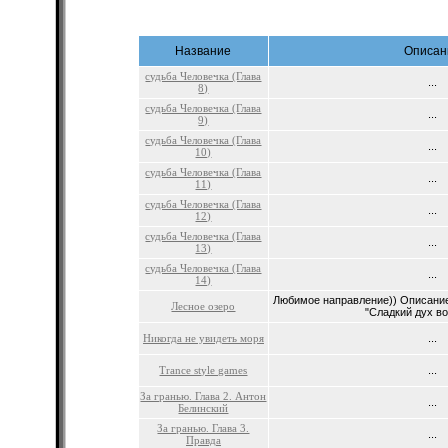
Название
Описан
судьба Человечка (Глава
...
8)
судьба Человечка (Глава
...
9)
судьба Человечка (Глава
...
10)
судьба Человечка (Глава
...
11)
судьба Человечка (Глава
...
12)
судьба Человечка (Глава
...
13)
судьба Человечка (Глава
...
14)
Любимое направление)) Описание 
Лесное озеро
"Сладкий дух во
Никогда не увидеть моря
...
Trance style games
...
За гранью. Глава 2. Антон
...
Белинский
За гранью. Глава 3.
...
Правда