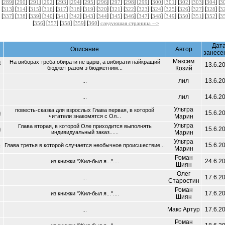
 [
] [
] [
] [
] [
] [
] [
] [
] [
] [
] [
] [
] [
] [
] [
] [
] [
289
290
291
292
293
294
295
296
297
298
299
300
301
302
303
304
3
 [
] [
] [
] [
] [
] [
] [
] [
] [
] [
] [
] [
] [
] [
] [
] [
] [
313
314
315
316
317
318
319
320
321
322
323
324
325
326
327
328
3
 [
] [
] [
] [
] [
] [
] [
] [
] [
] [
] [
] [
] [
] [
] [
] [
] [
337
338
339
340
341
342
343
344
345
346
347
348
349
350
351
352
3
[
] [
] [
] [
] [
]
356
357
358
359
360
следующая страница -->
Дат
Описание
Автор
занесе
Максим
е
На виборах треба обирати не царів, а вибирати найкращий
13.6.2
бюджет разом з бюджетним...
Козий
лил
13.6.2
...
лил
14.6.2
...
Ультра
повесть-сказка для взрослых Глава первая, в которой
15.6.2
)
читатели знакомятся с Ол...
Марин
Ультра
Глава вторая, в которой Оле приходится выполнять
15.6.2
)
индивидуальный заказ......
Марин
Ультра
15.6.2
)
Глава третья в которой случается необычное происшествие...
Марин
Роман
24.6.2
из книжки "Жил-был я..."....
Шиян
Олег
17.6.2
...
Старостин
Роман
17.6.2
из книжки "Жил-был я..."....
Шиян
Макс Артур
17.6.2
...
Роман