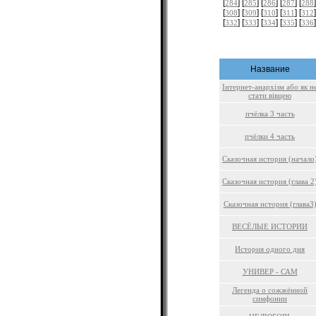
[
] [
] [
] [
] [
]
284
285
286
287
288
[
] [
] [
] [
] [
]
308
309
310
311
312
[
] [
] [
] [
] [
]
332
333
334
335
336
Название
Інтернет-анархізм або як н
стати вівцею
пчёлка 3 часть
пчёлки 4 часть
Сказочная история (начало
Сказочная история (глава 2
Сказочная история (глава3
ВЕСЁЛЫЕ ИСТОРИИ
История одного дня
УНИВЕР - САМ
Легенда о сожжённой
симфонии