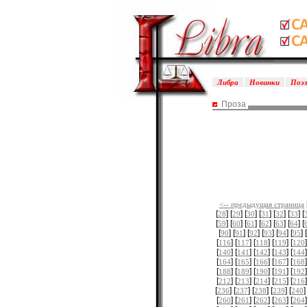
Либра
Новинки
Поэ
Проза
<-- предыдущая страница
[
] [
] [
] [
] [
] [
] [
28
29
30
31
32
33
[
] [
] [
] [
] [
] [
] [
59
60
61
62
63
64
[
] [
] [
] [
] [
] [
] [
90
91
92
93
94
95
[
] [
] [
] [
] [
]
116
117
118
119
120
[
] [
] [
] [
] [
]
140
141
142
143
144
[
] [
] [
] [
] [
]
164
165
166
167
168
[
] [
] [
] [
] [
]
188
189
190
191
192
[
] [
] [
] [
] [
]
212
213
214
215
216
[
] [
] [
] [
] [
]
236
237
238
239
240
[
] [
] [
] [
] [
]
260
261
262
263
264