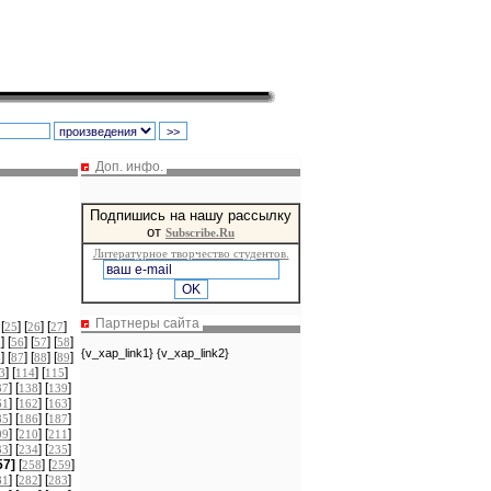
Доп. инфо.
Подпишись на нашу рассылку
от
Subscribe.Ru
Литературное творчество студентов.
Партнеры сайта
 [
] [
] [
]
25
26
27
] [
] [
] [
]
5
56
57
58
{v_xap_link1} {v_xap_link2}
] [
] [
] [
]
6
87
88
89
] [
] [
]
3
114
115
] [
] [
]
37
138
139
] [
] [
]
61
162
163
] [
] [
]
85
186
187
] [
] [
]
09
210
211
] [
] [
]
33
234
235
57]
[
] [
]
258
259
] [
] [
]
81
282
283