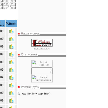
] [
] [
]
05
306
307
] [
] [
]
29
330
331
] [
] [
]
53
354
355
а
Рейтинг
ния
009
Наша кнопка
009
009
получить код
009
Статистика
009
009
009
009
Рекомендуем
009
{v_xap_link3} {v_xap_link4}
009