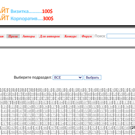
Поиск:
зия
Проза
Авторы
Для авторов
Конкурс
Форум
Выберите подраздел:
[
] [
] [
] [
] [
] [
] [
] [
] [
] [
] [
] [
] [
] [
] [
] [
] [
] [
] [
] [
] [
] [
] [
] [
]
1
2
3
4
5
6
7
8
9
10
11
12
13
14
15
16
17
18
19
20
21
22
23
24
] [
] [
] [
] [
] [
] [
] [
] [
] [
] [
] [
] [
] [
] [
] [
] [
] [
] [
] [
] [
] [
34
35
36
37
38
39
40
41
42
43
44
45
46
47
48
49
50
51
52
53
54
5
] [
] [
] [
] [
] [
] [
] [
] [
] [
] [
] [
] [
] [
] [
] [
] [
] [
] [
] [
] [
] [
65
66
67
68
69
70
71
72
73
74
75
76
77
78
79
80
81
82
83
84
85
8
] [
] [
] [
] [
] [
] [
] [
] [
] [
] [
] [
] [
] [
] [
] [
] [
] [
96
97
98
99
100
101
102
103
104
105
106
107
108
109
110
111
112
11
 [
] [
] [
] [
] [
] [
] [
] [
] [
] [
] [
] [
] [
] [
] [
] [
] [
121
122
123
124
125
126
127
128
129
130
131
132
133
134
135
136
1
 [
] [
] [
] [
] [
] [
] [
] [
] [
] [
] [
] [
] [
] [
] [
] [
] [
145
146
147
148
149
150
151
152
153
154
155
156
157
158
159
160
1
 [
] [
] [
] [
] [
] [
] [
] [
] [
] [
] [
] [
] [
] [
] [
] [
] [
169
170
171
172
173
174
175
176
177
178
179
180
181
182
183
184
1
 [
] [
] [
] [
] [
] [
] [
] [
] [
] [
] [
] [
] [
] [
] [
] [
] [
193
194
195
196
197
198
199
200
201
202
203
204
205
206
207
208
2
 [
] [
] [
] [
] [
] [
] [
] [
] [
] [
] [
] [
] [
] [
] [
] [
] [
217
218
219
220
221
222
223
224
225
226
227
228
229
230
231
232
2
 [
] [
] [
] [
] [
] [
] [
] [
] [
] [
] [
] [
] [
] [
] [
] [
]
[2
241
242
243
244
245
246
247
248
249
250
251
252
253
254
255
256
 [
] [
] [
] [
] [
] [
] [
] [
] [
] [
] [
] [
] [
] [
] [
] [
] [
265
266
267
268
269
270
271
272
273
274
275
276
277
278
279
280
2