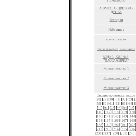
НЕЛЮБОВЬ
А ВМЕСТО ЦВЕТОВ -
ДРОВА
Взаперти
Избранное
гроза и жерех
гроза и жерех, окончание
ВОДКА, КИЛЬКА,
"ПАССАЖИРКА"
Живые полотна 1
Живые полотна 2
Живые полотна 3
<-- предыдущая страница
[
] [
] [
] [
] [
] [
] [
28
29
30
31
32
33
[
] [
] [
] [
] [
] [
] [
59
60
61
62
63
64
[
] [
] [
] [
] [
] [
] [
90
91
92
93
94
95
[
] [
] [
] [
] [
]
116
117
118
119
120
[
] [
] [
] [
] [
]
140
141
142
143
144
[
] [
] [
] [
] [
]
164
165
166
167
168
[
] [
] [
] [
] [
]
188
189
190
191
192
[
] [
] [
] [
] [
]
212
213
214
215
216
[
] [
] [
] [
] [
]
236
237
238
239
240