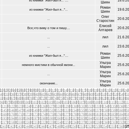
18.6.2
из книжки "Жил-был я..."....
Шиян
Роман
19.6.2
из книжки "Жил-был я..."...
Шиян
Олег
20.6.2
...
Старостин
Елисей
20.6.2
Все,что вижу о том и пишу....
Алтарев
лил
21.6.2
...
лил
23.6.2
...
Роман
25.6.2
из книжки "Жил-был я..."....
Шиян
Ультра
25.6.2
немного мистики в обычной жизни...
Марин
Ультра
25.6.2
...
Марин
Ультра
25.6.2
окончание...
Марин
[
] [
] [
] [
] [
] [
] [
] [
] [
] [
] [
] [
] [
] [
] [
] [
] [
] [
] [
] [
] [
] [
] [
] [
]
1
2
3
4
5
6
7
8
9
10
11
12
13
14
15
16
17
18
19
20
21
22
23
24
] [
] [
] [
] [
] [
] [
] [
] [
] [
] [
] [
] [
] [
] [
] [
] [
] [
] [
] [
] [
] [
34
35
36
37
38
39
40
41
42
43
44
45
46
47
48
49
50
51
52
53
54
5
] [
] [
] [
] [
] [
] [
] [
] [
] [
] [
] [
] [
] [
] [
] [
] [
] [
] [
] [
] [
] [
65
66
67
68
69
70
71
72
73
74
75
76
77
78
79
80
81
82
83
84
85
8
] [
] [
] [
] [
] [
] [
] [
] [
] [
] [
] [
] [
] [
] [
] [
] [
] [
96
97
98
99
100
101
102
103
104
105
106
107
108
109
110
111
112
11
 [
] [
] [
] [
] [
] [
] [
] [
] [
] [
] [
] [
] [
] [
] [
] [
] [
121
122
123
124
125
126
127
128
129
130
131
132
133
134
135
136
1
 [
] [
] [
] [
] [
] [
] [
] [
] [
] [
] [
] [
] [
] [
] [
] [
] [
145
146
147
148
149
150
151
152
153
154
155
156
157
158
159
160
1
 [
] [
] [
] [
] [
] [
] [
] [
] [
] [
] [
] [
] [
] [
] [
] [
] [
169
170
171
172
173
174
175
176
177
178
179
180
181
182
183
184
1
 [
] [
] [
] [
] [
] [
] [
] [
] [
] [
] [
] [
] [
] [
] [
] [
] [
193
194
195
196
197
198
199
200
201
202
203
204
205
206
207
208
2
 [
] [
] [
] [
] [
] [
] [
] [
] [
] [
] [
] [
] [
] [
] [
] [
] [
217
218
219
220
221
222
223
224
225
226
227
228
229
230
231
232
2
 [
] [
] [
] [
] [
] [
] [
] [
] [
] [
] [
] [
] [
] [
] [
] [
]
[2
241
242
243
244
245
246
247
248
249
250
251
252
253
254
255
256