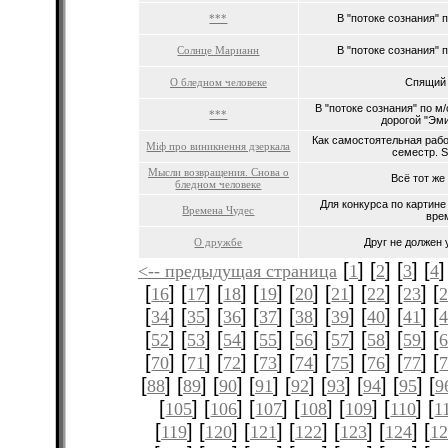
***
В "потоке сознания" п
Солнце Марианн
В "потоке сознания" п
О бледном человеке
Спящий 
В "потоке сознания" по м
***
дорогой "Эми
Как самостоятельная рабо
Мiф про виникнення дзеркала
семестр. S
Мысли возвращения. Снова о
Всё тот же
бледном человеке
Для конкурса по картин
Времена Чудес
врем
О дружбе
Друг не должен 
[
] [
] [
] [
]
<-- предыдущая страница
1
2
3
4
[
] [
] [
] [
] [
] [
] [
] [
] [
16
17
18
19
20
21
22
23
[
] [
] [
] [
] [
] [
] [
] [
] [
34
35
36
37
38
39
40
41
[
] [
] [
] [
] [
] [
] [
] [
] [
52
53
54
55
56
57
58
59
[
] [
] [
] [
] [
] [
] [
] [
] [
70
71
72
73
74
75
76
77
[
] [
] [
] [
] [
] [
] [
] [
] [
88
89
90
91
92
93
94
95
9
[
] [
] [
] [
] [
] [
] [
105
106
107
108
109
110
1
[
] [
] [
] [
] [
] [
] [
119
120
121
122
123
124
12