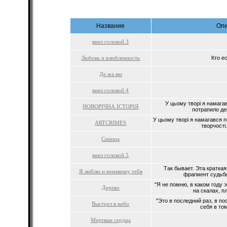
Название
Оп
вниз головой 3
Любовь и влюбленность
Кто ес
Де жа вю
вниз головой 4
У цьому творі я намагав
НОВОРІЧНА ІСТОРІЯ
потрапило дек
У цьому творі я намагався п
ARTCRIMES
творчості
Синица
вниз головой 5
Так бывает. Эта кратка
Я люблю и ненавижу тебя
фрагмент судьбы
"Я не помню, в каком году
Дерево
на скалах, п
"Это в последний раз, в по
Выстрел в небо
себя в том
Мертвые сердца