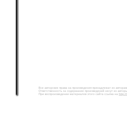
Все авторские права на произведения принадлежат их авторам
Ответственность за содержание произведений несут их авторы
При воспроизведении материалов этого сайта ссылка на
http:/