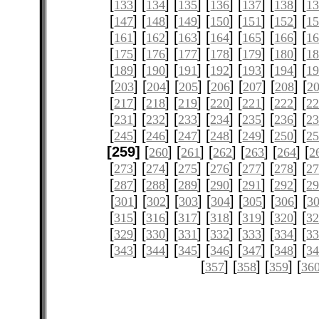
[
] [
] [
] [
] [
] [
] [
133
134
135
136
137
138
1
[
] [
] [
] [
] [
] [
] [
147
148
149
150
151
152
1
[
] [
] [
] [
] [
] [
] [
161
162
163
164
165
166
1
[
] [
] [
] [
] [
] [
] [
175
176
177
178
179
180
1
[
] [
] [
] [
] [
] [
] [
189
190
191
192
193
194
1
[
] [
] [
] [
] [
] [
] [
203
204
205
206
207
208
2
[
] [
] [
] [
] [
] [
] [
217
218
219
220
221
222
2
[
] [
] [
] [
] [
] [
] [
231
232
233
234
235
236
2
[
] [
] [
] [
] [
] [
] [
245
246
247
248
249
250
2
[259]
[
] [
] [
] [
] [
] [
260
261
262
263
264
2
[
] [
] [
] [
] [
] [
] [
273
274
275
276
277
278
2
[
] [
] [
] [
] [
] [
] [
287
288
289
290
291
292
2
[
] [
] [
] [
] [
] [
] [
301
302
303
304
305
306
3
[
] [
] [
] [
] [
] [
] [
315
316
317
318
319
320
3
[
] [
] [
] [
] [
] [
] [
329
330
331
332
333
334
3
[
] [
] [
] [
] [
] [
] [
343
344
345
346
347
348
3
[
] [
] [
] [
357
358
359
36