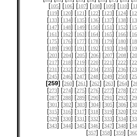
[
] [
] [
] [
] [
] [
] [
105
106
107
108
109
110
1
[
] [
] [
] [
] [
] [
] [
119
120
121
122
123
124
12
[
] [
] [
] [
] [
] [
] [
133
134
135
136
137
138
1
[
] [
] [
] [
] [
] [
] [
147
148
149
150
151
152
1
[
] [
] [
] [
] [
] [
] [
161
162
163
164
165
166
1
[
] [
] [
] [
] [
] [
] [
175
176
177
178
179
180
1
[
] [
] [
] [
] [
] [
] [
189
190
191
192
193
194
1
[
] [
] [
] [
] [
] [
] [
203
204
205
206
207
208
2
[
] [
] [
] [
] [
] [
] [
217
218
219
220
221
222
2
[
] [
] [
] [
] [
] [
] [
231
232
233
234
235
236
2
[
] [
] [
] [
] [
] [
] [
245
246
247
248
249
250
2
[259]
[
] [
] [
] [
] [
] [
260
261
262
263
264
2
[
] [
] [
] [
] [
] [
] [
273
274
275
276
277
278
2
[
] [
] [
] [
] [
] [
] [
287
288
289
290
291
292
2
[
] [
] [
] [
] [
] [
] [
301
302
303
304
305
306
3
[
] [
] [
] [
] [
] [
] [
315
316
317
318
319
320
3
[
] [
] [
] [
] [
] [
] [
329
330
331
332
333
334
3
[
] [
] [
] [
] [
] [
] [
343
344
345
346
347
348
3
[
] [
] [
] [
357
358
359
36