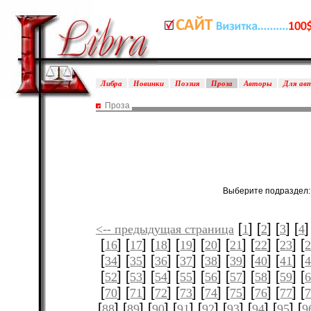
Либра
Новинки
Поэзия
Проза
Авторы
Для ав
Проза
Выберите подраздел
[
] [
] [
] [
]
<-- предыдущая страница
1
2
3
4
[
] [
] [
] [
] [
] [
] [
] [
] [
16
17
18
19
20
21
22
23
[
] [
] [
] [
] [
] [
] [
] [
] [
34
35
36
37
38
39
40
41
[
] [
] [
] [
] [
] [
] [
] [
] [
52
53
54
55
56
57
58
59
[
] [
] [
] [
] [
] [
] [
] [
] [
70
71
72
73
74
75
76
77
[
] [
] [
] [
] [
] [
] [
] [
] [
88
89
90
91
92
93
94
95
9