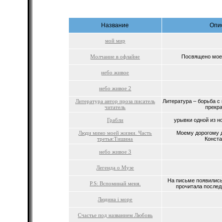
Название
Опи
мой мир
Молчание в офлайне
Посвящено моей
небо живое
небо живое 2
Литература автор проза писатель
Литература – борьба с
читатель
прекра
Грабли
урывки одной из но
Люди мимо моей жизни. Часть
Моему дорогому 
третья:Тишина
Констан
небо живое 3
Легенда о Музе
На письме появились
P.S: Вспоминай меня.
прочитала последн
Людина і море
Счастье под названием Любовь