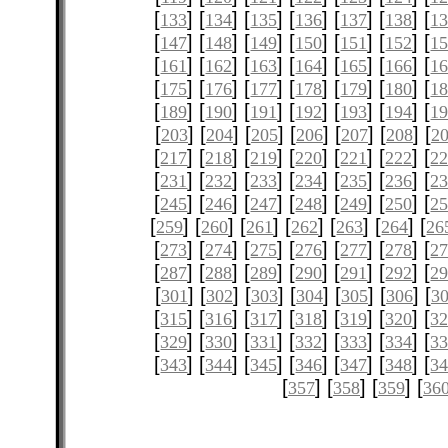
[
] [
] [
] [
] [
] [
] [
133
134
135
136
137
138
1
[
] [
] [
] [
] [
] [
] [
147
148
149
150
151
152
1
[
] [
] [
] [
] [
] [
] [
161
162
163
164
165
166
1
[
] [
] [
] [
] [
] [
] [
175
176
177
178
179
180
1
[
] [
] [
] [
] [
] [
] [
189
190
191
192
193
194
1
[
] [
] [
] [
] [
] [
] [
203
204
205
206
207
208
2
[
] [
] [
] [
] [
] [
] [
217
218
219
220
221
222
2
[
] [
] [
] [
] [
] [
] [
231
232
233
234
235
236
2
[
] [
] [
] [
] [
] [
] [
245
246
247
248
249
250
2
[
] [
] [
] [
] [
] [
] [
259
260
261
262
263
264
26
[
] [
] [
] [
] [
] [
] [
273
274
275
276
277
278
2
[
] [
] [
] [
] [
] [
] [
287
288
289
290
291
292
2
[
] [
] [
] [
] [
] [
] [
301
302
303
304
305
306
3
[
] [
] [
] [
] [
] [
] [
315
316
317
318
319
320
3
[
] [
] [
] [
] [
] [
] [
329
330
331
332
333
334
3
[
] [
] [
] [
] [
] [
] [
343
344
345
346
347
348
3
[
] [
] [
] [
357
358
359
36