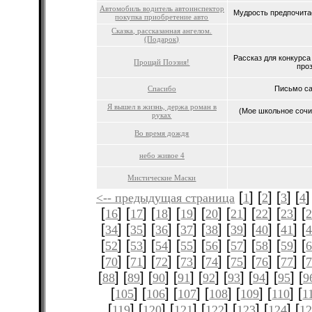
Автомобиль водитель автоинспектор
Мудрость предпочитае
покупка приобретение авто
Сказка, рассказанная ангелом.
(Подарок)
Рассказ для конкурса
Прощай Поэзия!
проз
Спасибо
Письмо са
Я вышел в жизнь, держа роман в
(Мое школьное сочин
руках
Во время дождя
небо живое 4
Мистические Маски
[
] [
] [
] [
]
<-- предыдущая страница
1
2
3
4
[
] [
] [
] [
] [
] [
] [
] [
] [
16
17
18
19
20
21
22
23
[
] [
] [
] [
] [
] [
] [
] [
] [
34
35
36
37
38
39
40
41
[
] [
] [
] [
] [
] [
] [
] [
] [
52
53
54
55
56
57
58
59
[
] [
] [
] [
] [
] [
] [
] [
] [
70
71
72
73
74
75
76
77
[
] [
] [
] [
] [
] [
] [
] [
] [
88
89
90
91
92
93
94
95
9
[
] [
] [
] [
] [
] [
] [
105
106
107
108
109
110
1
[
] [
] [
] [
] [
] [
] [
119
120
121
122
123
124
12