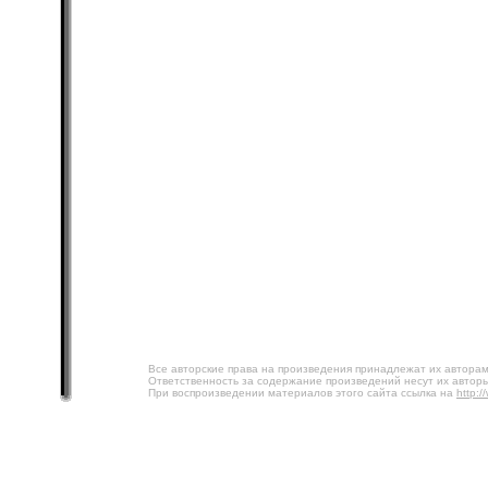
Все авторские права на произведения принадлежат их авторам
Ответственность за содержание произведений несут их авторы
При воспроизведении материалов этого сайта ссылка на
http:/