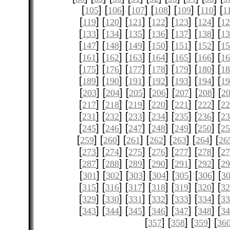
[
] [
] [
] [
] [
] [
] [
105
106
107
108
109
110
1
[
] [
] [
] [
] [
] [
] [
119
120
121
122
123
124
12
[
] [
] [
] [
] [
] [
] [
133
134
135
136
137
138
1
[
] [
] [
] [
] [
] [
] [
147
148
149
150
151
152
1
[
] [
] [
] [
] [
] [
] [
161
162
163
164
165
166
1
[
] [
] [
] [
] [
] [
] [
175
176
177
178
179
180
1
[
] [
] [
] [
] [
] [
] [
189
190
191
192
193
194
1
[
] [
] [
] [
] [
] [
] [
203
204
205
206
207
208
2
[
] [
] [
] [
] [
] [
] [
217
218
219
220
221
222
2
[
] [
] [
] [
] [
] [
] [
231
232
233
234
235
236
2
[
] [
] [
] [
] [
] [
] [
245
246
247
248
249
250
2
[
] [
] [
] [
] [
] [
] [
259
260
261
262
263
264
26
[
] [
] [
] [
] [
] [
] [
273
274
275
276
277
278
2
[
] [
] [
] [
] [
] [
] [
287
288
289
290
291
292
2
[
] [
] [
] [
] [
] [
] [
301
302
303
304
305
306
3
[
] [
] [
] [
] [
] [
] [
315
316
317
318
319
320
3
[
] [
] [
] [
] [
] [
] [
329
330
331
332
333
334
3
[
] [
] [
] [
] [
] [
] [
343
344
345
346
347
348
3
[
] [
] [
] [
357
358
359
36