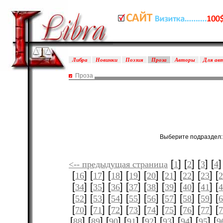
Либра
Новинки
Поэзия
Проза
Авторы
Для ав
Проза
Выберите подраздел
[
] [
] [
] [
]
<-- предыдущая страница
1
2
3
4
[
] [
] [
] [
] [
] [
] [
] [
] [
16
17
18
19
20
21
22
23
[
] [
] [
] [
] [
] [
] [
] [
] [
34
35
36
37
38
39
40
41
[
] [
] [
] [
] [
] [
] [
] [
] [
52
53
54
55
56
57
58
59
[
] [
] [
] [
] [
] [
] [
] [
] [
70
71
72
73
74
75
76
77
[
] [
] [
] [
] [
] [
] [
] [
] [
88
89
90
91
92
93
94
95
9