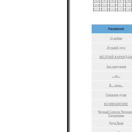
[
] [
] [
] [
] [
]
284
285
286
287
288
[
] [
] [
] [
] [
]
308
309
310
311
312
[
] [
] [
] [
] [
]
332
333
334
335
336
Название
О любви
Лучший друг
ЖЕЛТЫЙ КАРАНДА
Зал ожидания
...ти...
Я... зоря...
Снежная душа
ВОЗВРАЩЕНИЕ
Черный Список Черепа
Таронтины
Дядя Ваня