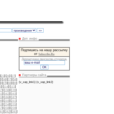
Доп. инфо.
Подпишись на нашу рассылку
от
Subscribe.Ru
Литературное творчество студентов.
Партнеры сайта
 [
] [
] [
]
25
26
27
] [
] [
] [
]
5
56
57
58
{v_xap_link1} {v_xap_link2}
] [
] [
] [
]
6
87
88
89
] [
] [
]
3
114
115
] [
] [
]
37
138
139
] [
] [
]
61
162
163
] [
] [
]
85
186
187
] [
] [
]
09
210
211
] [
] [
]
33
234
235
] [
] [
]
57
258
259
] [
] [
]
81
282
283