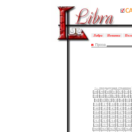
Либра
Новинки
Поэ
Проза
<-- предыдущая страница
[
] [
] [
] [
] [
] [
] [
28
29
30
31
32
33
[
] [
] [
] [
] [
] [
] [
59
60
61
62
63
64
[
] [
] [
] [
] [
] [
] [
90
91
92
93
94
95
[
] [
] [
] [
] [
]
116
117
118
119
120
[
] [
] [
] [
] [
]
140
141
142
143
144
[
] [
] [
] [
] [
]
164
165
166
167
168
[
] [
] [
] [
] [
]
188
189
190
191
192
[
] [
] [
] [
] [
]
212
213
214
215
216
[
] [
] [
] [
] [
]
236
237
238
239
240
[
] [
] [
] [
] [
]
260
261
262
263
264