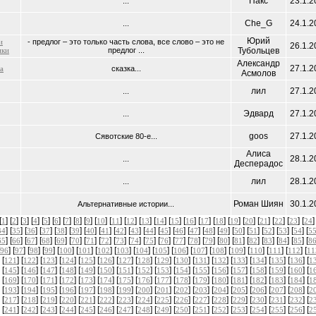
Пакс
23.1.2
...
Che_G
24.1.2
...
Юрий
и
- предлог – это только часть слова, все слово – это не
26.1.2
ики
предлог ...
Тубольцев
Александр
27.1.2
а
сказка...
Асмолов
лил
27.1.2
...
Эдвард
27.1.2
...
goos
27.1.2
Сявотские 80-е...
Aлиса
28.1.2
...
Десперадос
лил
28.1.2
...
Роман Шиян
30.1.2
Альтернативные истории...
[
] [
] [
] [
] [
] [
] [
] [
] [
] [
] [
] [
] [
] [
] [
] [
] [
] [
] [
] [
] [
] [
] [
] [
]
1
2
3
4
5
6
7
8
9
10
11
12
13
14
15
16
17
18
19
20
21
22
23
24
] [
] [
] [
] [
] [
] [
] [
] [
] [
] [
] [
] [
] [
] [
] [
] [
] [
] [
] [
] [
] [
34
35
36
37
38
39
40
41
42
43
44
45
46
47
48
49
50
51
52
53
54
5
] [
] [
] [
] [
] [
] [
] [
] [
] [
] [
] [
] [
] [
] [
] [
] [
] [
] [
] [
] [
] [
65
66
67
68
69
70
71
72
73
74
75
76
77
78
79
80
81
82
83
84
85
8
] [
] [
] [
] [
] [
] [
] [
] [
] [
] [
] [
] [
] [
] [
] [
] [
] [
96
97
98
99
100
101
102
103
104
105
106
107
108
109
110
111
112
11
 [
] [
] [
] [
] [
] [
] [
] [
] [
] [
] [
] [
] [
] [
] [
] [
] [
121
122
123
124
125
126
127
128
129
130
131
132
133
134
135
136
1
 [
] [
] [
] [
] [
] [
] [
] [
] [
] [
] [
] [
] [
] [
] [
] [
] [
145
146
147
148
149
150
151
152
153
154
155
156
157
158
159
160
1
 [
] [
] [
] [
] [
] [
] [
] [
] [
] [
] [
] [
] [
] [
] [
] [
] [
169
170
171
172
173
174
175
176
177
178
179
180
181
182
183
184
1
 [
] [
] [
] [
] [
] [
] [
] [
] [
] [
] [
] [
] [
] [
] [
] [
] [
193
194
195
196
197
198
199
200
201
202
203
204
205
206
207
208
2
 [
] [
] [
] [
] [
] [
] [
] [
] [
] [
] [
] [
] [
] [
] [
] [
] [
217
218
219
220
221
222
223
224
225
226
227
228
229
230
231
232
2
 [
] [
] [
] [
] [
] [
] [
] [
] [
] [
] [
] [
] [
] [
] [
] [
] [
241
242
243
244
245
246
247
248
249
250
251
252
253
254
255
256
2