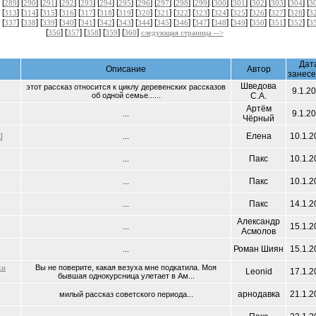
 [
] [
] [
] [
] [
] [
] [
] [
] [
] [
] [
] [
] [
] [
] [
] [
] [
289
290
291
292
293
294
295
296
297
298
299
300
301
302
303
304
3
 [
] [
] [
] [
] [
] [
] [
] [
] [
] [
] [
] [
] [
] [
] [
] [
] [
313
314
315
316
317
318
319
320
321
322
323
324
325
326
327
328
3
 [
] [
] [
] [
] [
] [
] [
] [
] [
] [
] [
] [
] [
] [
] [
] [
] [
337
338
339
340
341
342
343
344
345
346
347
348
349
350
351
352
3
[
] [
] [
] [
] [
]
356
357
358
359
360
следующая страница -->
Дат
Описание
Автор
занес
Шведова
этот рассказ относится к циклу деревенских рассказов
9.1.2
об одной семье......
С.А.
Артём
9.1.2
...
Чёрный
Елена
10.1.2
Ш
...
Пакс
10.1.2
...
Пакс
10.1.2
...
Пакс
14.1.2
...
Александр
15.1.2
...
Асмолов
Роман Шиян
15.1.2
...
хи
Вы не поверите, какая везуха мне подкатила. Моя
Leonid
17.1.2
бывшая однокурсница улетает в Ам...
арнодавка
21.1.2
милый рассказ советского периода...