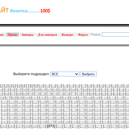
Поиск:
зия
Проза
Авторы
Для авторов
Конкурс
Форум
Выберите подраздел:
[
] [
] [
] [
] [
] [
] [
] [
] [
] [
] [
] [
] [
] [
] [
] [
] [
] [
] [
] [
] [
] [
] [
] [
]
1
2
3
4
5
6
7
8
9
10
11
12
13
14
15
16
17
18
19
20
21
22
23
24
] [
] [
] [
] [
] [
] [
] [
] [
] [
] [
] [
] [
] [
] [
] [
] [
] [
] [
] [
] [
] [
34
35
36
37
38
39
40
41
42
43
44
45
46
47
48
49
50
51
52
53
54
5
] [
] [
] [
] [
] [
] [
] [
] [
] [
] [
] [
] [
] [
] [
] [
] [
] [
] [
] [
] [
] [
65
66
67
68
69
70
71
72
73
74
75
76
77
78
79
80
81
82
83
84
85
8
] [
] [
] [
] [
] [
] [
] [
] [
] [
] [
] [
] [
] [
] [
] [
] [
] [
96
97
98
99
100
101
102
103
104
105
106
107
108
109
110
111
112
11
 [
] [
] [
] [
] [
] [
] [
] [
] [
] [
] [
] [
] [
] [
] [
] [
] [
121
122
123
124
125
126
127
128
129
130
131
132
133
134
135
136
1
 [
] [
] [
] [
] [
] [
] [
] [
] [
] [
] [
] [
] [
] [
] [
] [
] [
145
146
147
148
149
150
151
152
153
154
155
156
157
158
159
160
1
 [
] [
] [
] [
] [
] [
] [
] [
] [
] [
] [
] [
] [
] [
] [
] [
] [
169
170
171
172
173
174
175
176
177
178
179
180
181
182
183
184
1
 [
] [
] [
] [
] [
] [
] [
] [
] [
] [
] [
] [
] [
] [
] [
] [
] [
193
194
195
196
197
198
199
200
201
202
203
204
205
206
207
208
2
 [
] [
] [
] [
] [
] [
] [
] [
] [
] [
] [
] [
] [
] [
] [
] [
] [
217
218
219
220
221
222
223
224
225
226
227
228
229
230
231
232
2
 [
] [
] [
] [
] [
] [
] [
] [
] [
] [
] [
] [
] [
] [
] [
] [
] [
241
242
243
244
245
246
247
248
249
250
251
252
253
254
255
256
2
 [
] [
] [
] [
] [
] [
]
[271]
[
] [
] [
] [
] [
] [
] [
] [
] [
] [
265
266
267
268
269
270
272
273
274
275
276
277
278
279
280
2