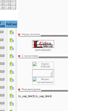
] [
] [
]
05
306
307
] [
] [
]
29
330
331
] [
] [
]
53
354
355
а
Рейтинг
ения
010
Наша кнопка
010
010
получить код
010
Статистика
010
010
010
010
Рекомендуем
010
{v_xap_link3} {v_xap_link4}
010