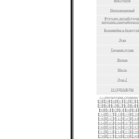
моя субота
Непромокаемый
Футусюр логоабсурди
энтропии гиперафорист
Белошвейка и белоручк
Лука
Тирания лучше
Витька
Месть
Лука 2
10 ОДНАЖДЫ
<-- предыдущая страница
[
] [
] [
] [
] [
] [
] [
28
29
30
31
32
33
[
] [
] [
] [
] [
] [
] [
59
60
61
62
63
64
[
] [
] [
] [
] [
] [
] [
90
91
92
93
94
95
[
] [
] [
] [
] [
]
116
117
118
119
120
[
] [
] [
] [
] [
]
140
141
142
143
144
[
] [
] [
] [
] [
]
164
165
166
167
168
[
] [
] [
] [
] [
]
188
189
190
191
192
[
] [
] [
] [
] [
]
212
213
214
215
216
[
] [
] [
] [
] [
]
236
237
238
239
240