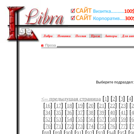
Либра
Новинки
Поэзия
Проза
Авторы
Для ав
Проза
Выберите подраздел
[
] [
] [
] [
]
<-- предыдущая страница
1
2
3
4
[
] [
] [
] [
] [
] [
] [
] [
] [
16
17
18
19
20
21
22
23
[
] [
] [
] [
] [
] [
] [
] [
] [
34
35
36
37
38
39
40
41
[
] [
] [
] [
] [
] [
] [
] [
] [
52
53
54
55
56
57
58
59
[
] [
] [
] [
] [
] [
] [
] [
] [
70
71
72
73
74
75
76
77
[
] [
] [
] [
] [
] [
] [
] [
] [
88
89
90
91
92
93
94
95
9