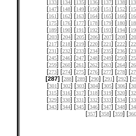
[
] [
] [
] [
] [
] [
] [
133
134
135
136
137
138
1
[
] [
] [
] [
] [
] [
] [
147
148
149
150
151
152
1
[
] [
] [
] [
] [
] [
] [
161
162
163
164
165
166
1
[
] [
] [
] [
] [
] [
] [
175
176
177
178
179
180
1
[
] [
] [
] [
] [
] [
] [
189
190
191
192
193
194
1
[
] [
] [
] [
] [
] [
] [
203
204
205
206
207
208
2
[
] [
] [
] [
] [
] [
] [
217
218
219
220
221
222
2
[
] [
] [
] [
] [
] [
] [
231
232
233
234
235
236
2
[
] [
] [
] [
] [
] [
] [
245
246
247
248
249
250
2
[
] [
] [
] [
] [
] [
] [
259
260
261
262
263
264
2
[
] [
] [
] [
] [
] [
] [
273
274
275
276
277
278
2
[287]
[
] [
] [
] [
] [
] [
288
289
290
291
292
2
[
] [
] [
] [
] [
] [
] [
301
302
303
304
305
306
3
[
] [
] [
] [
] [
] [
] [
315
316
317
318
319
320
3
[
] [
] [
] [
] [
] [
] [
329
330
331
332
333
334
3
[
] [
] [
] [
] [
] [
] [
343
344
345
346
347
348
3
[
] [
] [
] [
357
358
359
36