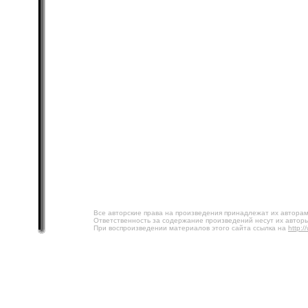
Все авторские права на произведения принадлежат их авторам
Ответственность за содержание произведений несут их авторы
При воспроизведении материалов этого сайта ссылка на
http:/