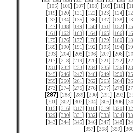
[
] [
] [
] [
] [
] [
] [
105
106
107
108
109
110
1
[
] [
] [
] [
] [
] [
] [
119
120
121
122
123
124
12
[
] [
] [
] [
] [
] [
] [
133
134
135
136
137
138
1
[
] [
] [
] [
] [
] [
] [
147
148
149
150
151
152
1
[
] [
] [
] [
] [
] [
] [
161
162
163
164
165
166
1
[
] [
] [
] [
] [
] [
] [
175
176
177
178
179
180
1
[
] [
] [
] [
] [
] [
] [
189
190
191
192
193
194
1
[
] [
] [
] [
] [
] [
] [
203
204
205
206
207
208
2
[
] [
] [
] [
] [
] [
] [
217
218
219
220
221
222
2
[
] [
] [
] [
] [
] [
] [
231
232
233
234
235
236
2
[
] [
] [
] [
] [
] [
] [
245
246
247
248
249
250
2
[
] [
] [
] [
] [
] [
] [
259
260
261
262
263
264
2
[
] [
] [
] [
] [
] [
] [
273
274
275
276
277
278
2
[287]
[
] [
] [
] [
] [
] [
288
289
290
291
292
2
[
] [
] [
] [
] [
] [
] [
301
302
303
304
305
306
3
[
] [
] [
] [
] [
] [
] [
315
316
317
318
319
320
3
[
] [
] [
] [
] [
] [
] [
329
330
331
332
333
334
3
[
] [
] [
] [
] [
] [
] [
343
344
345
346
347
348
3
[
] [
] [
] [
357
358
359
36