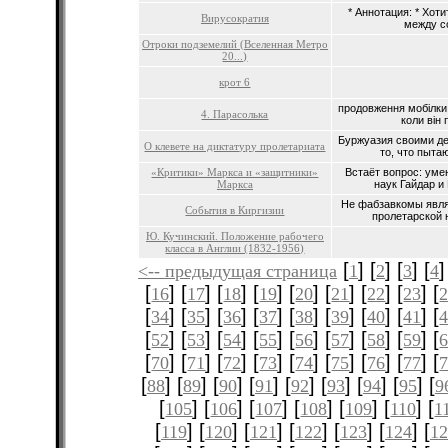
* Аннотация: * Хоти
Вирусократия
между с
Отроки подземелий (Вселенная Метро
20...)
крот 6
продовження мобілки 
4. Парасолька
коли він 
Буржуазия своими де
О клевете на диктатуру пролетариата
то, что пытаю
«Критики» Маркса и «защитники»
Встаёт вопрос: уме
Маркса
наук Гайдар и 
Не фабзавкомы явля
События в Киргизии
пролетарской н
Ю. Кучинский. Положение рабочего
класса в Англии (1832-1956)
[
] [
] [
] [
]
<-- предыдущая страница
1
2
3
4
[
] [
] [
] [
] [
] [
] [
] [
] [
16
17
18
19
20
21
22
23
[
] [
] [
] [
] [
] [
] [
] [
] [
34
35
36
37
38
39
40
41
[
] [
] [
] [
] [
] [
] [
] [
] [
52
53
54
55
56
57
58
59
[
] [
] [
] [
] [
] [
] [
] [
] [
70
71
72
73
74
75
76
77
[
] [
] [
] [
] [
] [
] [
] [
] [
88
89
90
91
92
93
94
95
9
[
] [
] [
] [
] [
] [
] [
105
106
107
108
109
110
1
[
] [
] [
] [
] [
] [
] [
119
120
121
122
123
124
12