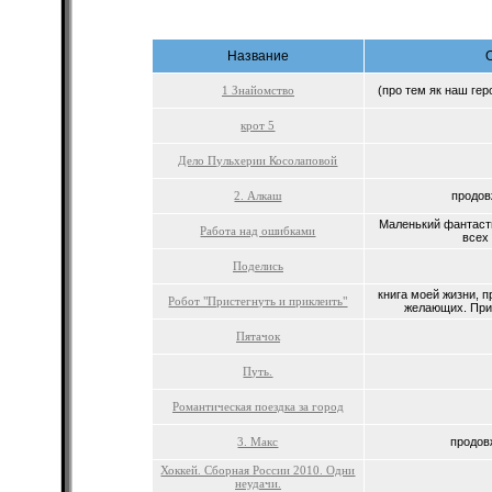
Название
1 Знайомство
(про тем як наш геро
крот 5
Дело Пульхерии Косолаповой
2. Алкаш
продов
Маленький фантаст
Работа над ошибками
всех 
Поделись
книга моей жизни, 
Робот "Пристегнуть и приклеить"
желающих. При
Пятачок
Путь.
Романтическая поездка за город
3. Макс
продовж
Хоккей. Сборная России 2010. Одни
неудачи.