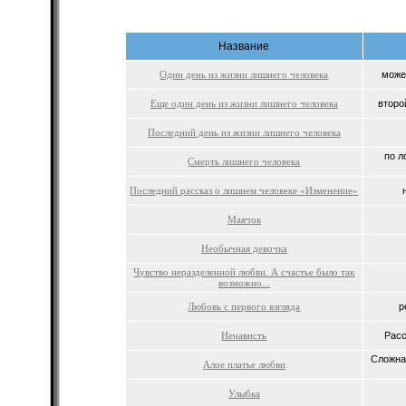
Название
Один день из жизни лишнего человека
может
Еще один день из жизни лишнего человека
второ
Последний день из жизни лишнего человека
по л
Смерть лишнего человека
Последний рассказ о лишнем человеке «Изменение»
Маячок
Необычная девочка
Чувство неразделенной любви. А счастье было так
возможно...
Любовь с первого взгляда
р
Ненависть
Расс
Сложна
Алое платье любви
Улыбка