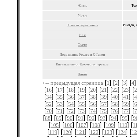
Жизнь
Тож
Мечта
Оттенки серых тонов
Иногда, м
Не я
Сказка
Подражание Коэльо и О Генри
Впечатление от Грозового перевала
Покой
[
] [
] [
] [
]
<-- предыдущая страница
1
2
3
4
[
] [
] [
] [
] [
] [
] [
] [
] [
16
17
18
19
20
21
22
23
[
] [
] [
] [
] [
] [
] [
] [
] [
34
35
36
37
38
39
40
41
[
] [
] [
] [
] [
] [
] [
] [
] [
52
53
54
55
56
57
58
59
[
] [
] [
] [
] [
] [
] [
] [
] [
70
71
72
73
74
75
76
77
[
] [
] [
] [
] [
] [
] [
] [
] [
88
89
90
91
92
93
94
95
9
[
] [
] [
] [
] [
] [
] [
105
106
107
108
109
110
1
[
] [
] [
] [
] [
] [
] [
119
120
121
122
123
124
12