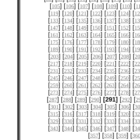
[
] [
] [
] [
] [
] [
] [
105
106
107
108
109
110
1
[
] [
] [
] [
] [
] [
] [
119
120
121
122
123
124
12
[
] [
] [
] [
] [
] [
] [
133
134
135
136
137
138
1
[
] [
] [
] [
] [
] [
] [
147
148
149
150
151
152
1
[
] [
] [
] [
] [
] [
] [
161
162
163
164
165
166
1
[
] [
] [
] [
] [
] [
] [
175
176
177
178
179
180
1
[
] [
] [
] [
] [
] [
] [
189
190
191
192
193
194
1
[
] [
] [
] [
] [
] [
] [
203
204
205
206
207
208
2
[
] [
] [
] [
] [
] [
] [
217
218
219
220
221
222
2
[
] [
] [
] [
] [
] [
] [
231
232
233
234
235
236
2
[
] [
] [
] [
] [
] [
] [
245
246
247
248
249
250
2
[
] [
] [
] [
] [
] [
] [
259
260
261
262
263
264
2
[
] [
] [
] [
] [
] [
] [
273
274
275
276
277
278
2
[
] [
] [
] [
]
[291]
[
] [
287
288
289
290
292
2
[
] [
] [
] [
] [
] [
] [
301
302
303
304
305
306
3
[
] [
] [
] [
] [
] [
] [
315
316
317
318
319
320
3
[
] [
] [
] [
] [
] [
] [
329
330
331
332
333
334
3
[
] [
] [
] [
] [
] [
] [
343
344
345
346
347
348
3
[
] [
] [
] [
357
358
359
36