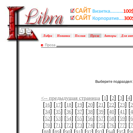
Либра
Новинки
Поэзия
Проза
Авторы
Для ав
Проза
Выберите подраздел
[
] [
] [
] [
]
<-- предыдущая страница
1
2
3
4
[
] [
] [
] [
] [
] [
] [
] [
] [
16
17
18
19
20
21
22
23
[
] [
] [
] [
] [
] [
] [
] [
] [
34
35
36
37
38
39
40
41
[
] [
] [
] [
] [
] [
] [
] [
] [
52
53
54
55
56
57
58
59
[
] [
] [
] [
] [
] [
] [
] [
] [
70
71
72
73
74
75
76
77
[
] [
] [
] [
] [
] [
] [
] [
] [
88
89
90
91
92
93
94
95
9