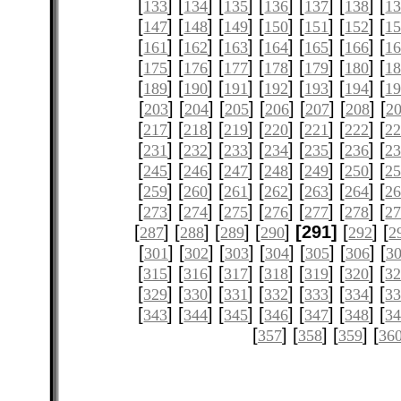
[
] [
] [
] [
] [
] [
] [
133
134
135
136
137
138
1
[
] [
] [
] [
] [
] [
] [
147
148
149
150
151
152
1
[
] [
] [
] [
] [
] [
] [
161
162
163
164
165
166
1
[
] [
] [
] [
] [
] [
] [
175
176
177
178
179
180
1
[
] [
] [
] [
] [
] [
] [
189
190
191
192
193
194
1
[
] [
] [
] [
] [
] [
] [
203
204
205
206
207
208
2
[
] [
] [
] [
] [
] [
] [
217
218
219
220
221
222
2
[
] [
] [
] [
] [
] [
] [
231
232
233
234
235
236
2
[
] [
] [
] [
] [
] [
] [
245
246
247
248
249
250
2
[
] [
] [
] [
] [
] [
] [
259
260
261
262
263
264
2
[
] [
] [
] [
] [
] [
] [
273
274
275
276
277
278
2
[
] [
] [
] [
]
[291]
[
] [
287
288
289
290
292
2
[
] [
] [
] [
] [
] [
] [
301
302
303
304
305
306
3
[
] [
] [
] [
] [
] [
] [
315
316
317
318
319
320
3
[
] [
] [
] [
] [
] [
] [
329
330
331
332
333
334
3
[
] [
] [
] [
] [
] [
] [
343
344
345
346
347
348
3
[
] [
] [
] [
357
358
359
36