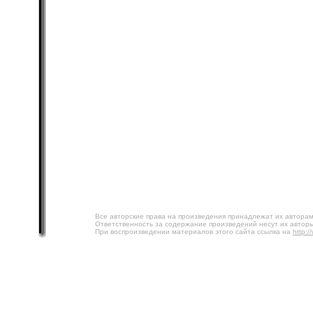
Все авторские права на произведения принадлежат их авторам
Ответственность за содержание произведений несут их авторы
При воспроизведении материалов этого сайта ссылка на
http:/