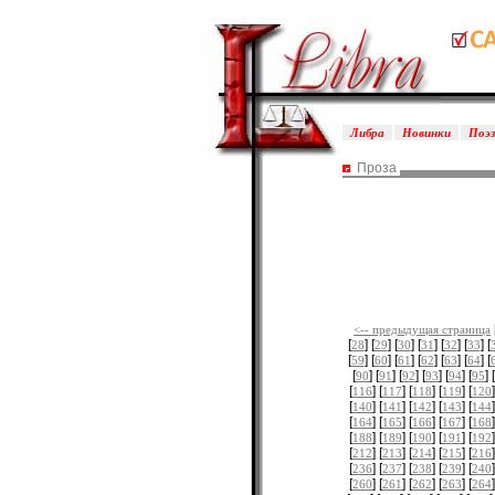
Либра
Новинки
Поэ
Проза
<-- предыдущая страница
[
] [
] [
] [
] [
] [
] [
28
29
30
31
32
33
[
] [
] [
] [
] [
] [
] [
59
60
61
62
63
64
[
] [
] [
] [
] [
] [
] [
90
91
92
93
94
95
[
] [
] [
] [
] [
]
116
117
118
119
120
[
] [
] [
] [
] [
]
140
141
142
143
144
[
] [
] [
] [
] [
]
164
165
166
167
168
[
] [
] [
] [
] [
]
188
189
190
191
192
[
] [
] [
] [
] [
]
212
213
214
215
216
[
] [
] [
] [
] [
]
236
237
238
239
240
[
] [
] [
] [
] [
]
260
261
262
263
264