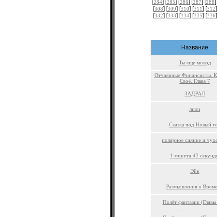
[
] [
] [
] [
] [
]
284
285
286
287
288
[
] [
] [
] [
] [
]
308
309
310
311
312
[
] [
] [
] [
] [
]
332
333
334
335
336
Название
Ты еще молод
Отчаянные Финансисты. 
Своё. Глава 7
ЗАДРАЛ
лили
Сказка под Новый г
полярное сияние и чу
1 минута 43 секунд
Эйн
Размышления о Врем
Полёт фантазии (Главы