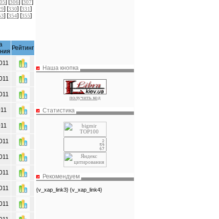
] [
] [
]
05
306
307
] [
] [
]
29
330
331
] [
] [
]
53
354
355
а
Рейтинг
ения
011
Наша кнопка
011
011
получить код
011
Статистика
011
011
011
011
Рекомендуем
011
{v_xap_link3} {v_xap_link4}
011