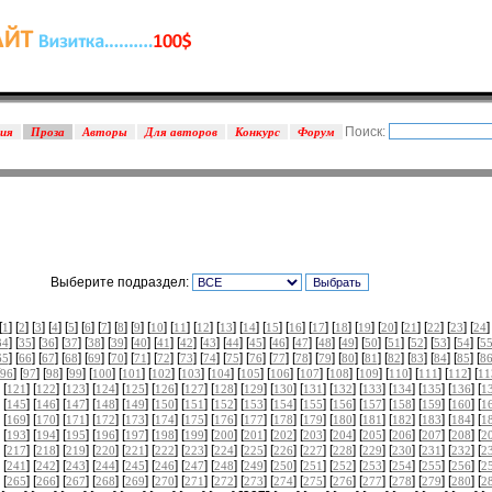
Поиск:
зия
Проза
Авторы
Для авторов
Конкурс
Форум
Выберите подраздел:
[
] [
] [
] [
] [
] [
] [
] [
] [
] [
] [
] [
] [
] [
] [
] [
] [
] [
] [
] [
] [
] [
] [
] [
]
1
2
3
4
5
6
7
8
9
10
11
12
13
14
15
16
17
18
19
20
21
22
23
24
] [
] [
] [
] [
] [
] [
] [
] [
] [
] [
] [
] [
] [
] [
] [
] [
] [
] [
] [
] [
] [
34
35
36
37
38
39
40
41
42
43
44
45
46
47
48
49
50
51
52
53
54
5
] [
] [
] [
] [
] [
] [
] [
] [
] [
] [
] [
] [
] [
] [
] [
] [
] [
] [
] [
] [
] [
65
66
67
68
69
70
71
72
73
74
75
76
77
78
79
80
81
82
83
84
85
8
] [
] [
] [
] [
] [
] [
] [
] [
] [
] [
] [
] [
] [
] [
] [
] [
] [
96
97
98
99
100
101
102
103
104
105
106
107
108
109
110
111
112
11
 [
] [
] [
] [
] [
] [
] [
] [
] [
] [
] [
] [
] [
] [
] [
] [
] [
121
122
123
124
125
126
127
128
129
130
131
132
133
134
135
136
1
 [
] [
] [
] [
] [
] [
] [
] [
] [
] [
] [
] [
] [
] [
] [
] [
] [
145
146
147
148
149
150
151
152
153
154
155
156
157
158
159
160
1
 [
] [
] [
] [
] [
] [
] [
] [
] [
] [
] [
] [
] [
] [
] [
] [
] [
169
170
171
172
173
174
175
176
177
178
179
180
181
182
183
184
1
 [
] [
] [
] [
] [
] [
] [
] [
] [
] [
] [
] [
] [
] [
] [
] [
] [
193
194
195
196
197
198
199
200
201
202
203
204
205
206
207
208
2
 [
] [
] [
] [
] [
] [
] [
] [
] [
] [
] [
] [
] [
] [
] [
] [
] [
217
218
219
220
221
222
223
224
225
226
227
228
229
230
231
232
2
 [
] [
] [
] [
] [
] [
] [
] [
] [
] [
] [
] [
] [
] [
] [
] [
] [
241
242
243
244
245
246
247
248
249
250
251
252
253
254
255
256
2
 [
] [
] [
] [
] [
] [
] [
] [
] [
] [
] [
] [
] [
] [
] [
] [
] [
265
266
267
268
269
270
271
272
273
274
275
276
277
278
279
280
2