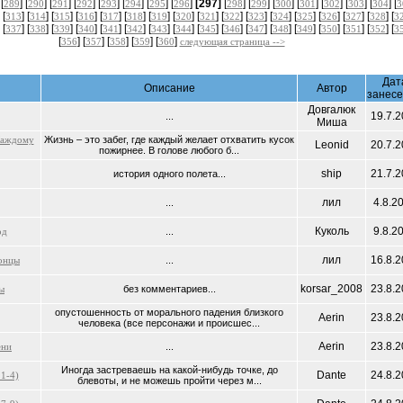
 [
] [
] [
] [
] [
] [
] [
] [
]
[297]
[
] [
] [
] [
] [
] [
] [
] [
289
290
291
292
293
294
295
296
298
299
300
301
302
303
304
3
 [
] [
] [
] [
] [
] [
] [
] [
] [
] [
] [
] [
] [
] [
] [
] [
] [
313
314
315
316
317
318
319
320
321
322
323
324
325
326
327
328
3
 [
] [
] [
] [
] [
] [
] [
] [
] [
] [
] [
] [
] [
] [
] [
] [
] [
337
338
339
340
341
342
343
344
345
346
347
348
349
350
351
352
3
[
] [
] [
] [
] [
]
356
357
358
359
360
следующая страница -->
Дат
Описание
Автор
занес
Довгалюк
19.7.2
...
Миша
Каждому
Жизнь – это забег, где каждый желает отхватить кусок
Leonid
20.7.2
пожирнее. В голове любого б...
ship
21.7.2
история одного полета...
лил
4.8.2
...
Куколь
9.8.2
од
...
лил
16.8.2
хонцы
...
korsar_2008
23.8.2
ы
без комментариев...
опустошенность от морального падения близкого
Aerin
23.8.2
человека (все персонажи и происшес...
Aerin
23.8.2
ени
...
Иногда застреваешь на какой-нибудь точке, до
Dante
24.8.2
 1-4)
блевоты, и не можешь пройти через м...