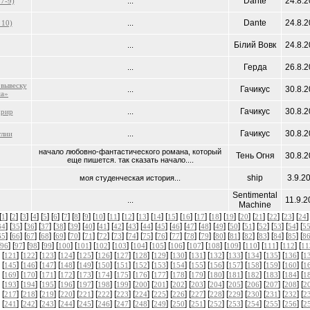
Dante
24.8.2
 7-9)
...
Dante
24.8.2
 10)
...
Білий Вовк
24.8.2
...
Герда
26.8.2
...
 вывеску
Гачикус
30.8.2
...
ма»
Гачикус
30.8.2
хрир
...
Гачикус
30.8.2
глии
...
начало любовно-фантастического романа, который
Тень Огня
30.8.2
еще пишется. так сказать начало....
ship
3.9.2
моя студенческая история...
Sentimental
11.9.2
...
Machine
[
] [
] [
] [
] [
] [
] [
] [
] [
] [
] [
] [
] [
] [
] [
] [
] [
] [
] [
] [
] [
] [
] [
] [
]
1
2
3
4
5
6
7
8
9
10
11
12
13
14
15
16
17
18
19
20
21
22
23
24
] [
] [
] [
] [
] [
] [
] [
] [
] [
] [
] [
] [
] [
] [
] [
] [
] [
] [
] [
] [
] [
34
35
36
37
38
39
40
41
42
43
44
45
46
47
48
49
50
51
52
53
54
5
] [
] [
] [
] [
] [
] [
] [
] [
] [
] [
] [
] [
] [
] [
] [
] [
] [
] [
] [
] [
] [
65
66
67
68
69
70
71
72
73
74
75
76
77
78
79
80
81
82
83
84
85
8
] [
] [
] [
] [
] [
] [
] [
] [
] [
] [
] [
] [
] [
] [
] [
] [
] [
96
97
98
99
100
101
102
103
104
105
106
107
108
109
110
111
112
11
 [
] [
] [
] [
] [
] [
] [
] [
] [
] [
] [
] [
] [
] [
] [
] [
] [
121
122
123
124
125
126
127
128
129
130
131
132
133
134
135
136
1
 [
] [
] [
] [
] [
] [
] [
] [
] [
] [
] [
] [
] [
] [
] [
] [
] [
145
146
147
148
149
150
151
152
153
154
155
156
157
158
159
160
1
 [
] [
] [
] [
] [
] [
] [
] [
] [
] [
] [
] [
] [
] [
] [
] [
] [
169
170
171
172
173
174
175
176
177
178
179
180
181
182
183
184
1
 [
] [
] [
] [
] [
] [
] [
] [
] [
] [
] [
] [
] [
] [
] [
] [
] [
193
194
195
196
197
198
199
200
201
202
203
204
205
206
207
208
2
 [
] [
] [
] [
] [
] [
] [
] [
] [
] [
] [
] [
] [
] [
] [
] [
] [
217
218
219
220
221
222
223
224
225
226
227
228
229
230
231
232
2
 [
] [
] [
] [
] [
] [
] [
] [
] [
] [
] [
] [
] [
] [
] [
] [
] [
241
242
243
244
245
246
247
248
249
250
251
252
253
254
255
256
2