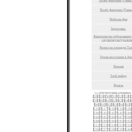
Полёт фантазии (Главы
Полёт фантазии (Глава
Небесна фея
Зарисовка.
Капиталисты отбрасывают
«мультикультурализ
Раскол на площади Та
Уроки восстания в Ан
Неживі
Злой майор
Крысы
<-- предыдущая страница
[
] [
] [
] [
] [
] [
] [
28
29
30
31
32
33
[
] [
] [
] [
] [
] [
] [
59
60
61
62
63
64
[
] [
] [
] [
] [
] [
] [
90
91
92
93
94
95
[
] [
] [
] [
] [
]
116
117
118
119
120
[
] [
] [
] [
] [
]
140
141
142
143
144
[
] [
] [
] [
] [
]
164
165
166
167
168
[
] [
] [
] [
] [
]
188
189
190
191
192
[
] [
] [
] [
] [
]
212
213
214
215
216
[
] [
] [
] [
] [
]
236
237
238
239
240