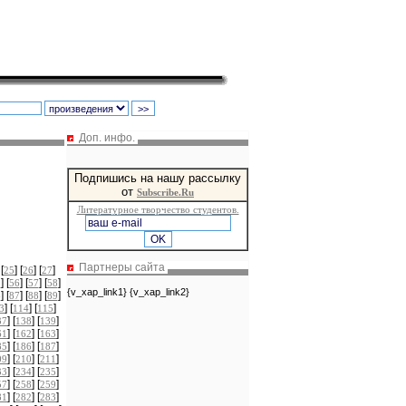
Доп. инфо.
Подпишись на нашу рассылку
от
Subscribe.Ru
Литературное творчество студентов.
Партнеры сайта
 [
] [
] [
]
25
26
27
] [
] [
] [
]
5
56
57
58
{v_xap_link1} {v_xap_link2}
] [
] [
] [
]
6
87
88
89
] [
] [
]
3
114
115
] [
] [
]
37
138
139
] [
] [
]
61
162
163
] [
] [
]
85
186
187
] [
] [
]
09
210
211
] [
] [
]
33
234
235
] [
] [
]
57
258
259
] [
] [
]
81
282
283