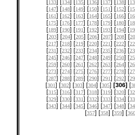
[
] [
] [
] [
] [
] [
] [
133
134
135
136
137
138
1
[
] [
] [
] [
] [
] [
] [
147
148
149
150
151
152
1
[
] [
] [
] [
] [
] [
] [
161
162
163
164
165
166
1
[
] [
] [
] [
] [
] [
] [
175
176
177
178
179
180
1
[
] [
] [
] [
] [
] [
] [
189
190
191
192
193
194
1
[
] [
] [
] [
] [
] [
] [
203
204
205
206
207
208
2
[
] [
] [
] [
] [
] [
] [
217
218
219
220
221
222
2
[
] [
] [
] [
] [
] [
] [
231
232
233
234
235
236
2
[
] [
] [
] [
] [
] [
] [
245
246
247
248
249
250
2
[
] [
] [
] [
] [
] [
] [
259
260
261
262
263
264
2
[
] [
] [
] [
] [
] [
] [
273
274
275
276
277
278
2
[
] [
] [
] [
] [
] [
] [
287
288
289
290
291
292
2
[
] [
] [
] [
] [
]
[306]
[
301
302
303
304
305
3
[
] [
] [
] [
] [
] [
] [
315
316
317
318
319
320
3
[
] [
] [
] [
] [
] [
] [
329
330
331
332
333
334
3
[
] [
] [
] [
] [
] [
] [
343
344
345
346
347
348
3
[
] [
] [
] [
357
358
359
36