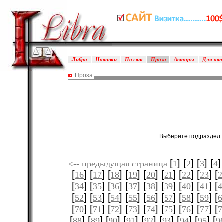
Либра
Новинки
Поэзия
Проза
Авторы
Для ав
Проза
Выберите подраздел
[
] [
] [
] [
]
<-- предыдущая страница
1
2
3
4
[
] [
] [
] [
] [
] [
] [
] [
] [
16
17
18
19
20
21
22
23
[
] [
] [
] [
] [
] [
] [
] [
] [
34
35
36
37
38
39
40
41
[
] [
] [
] [
] [
] [
] [
] [
] [
52
53
54
55
56
57
58
59
[
] [
] [
] [
] [
] [
] [
] [
] [
70
71
72
73
74
75
76
77
[
] [
] [
] [
] [
] [
] [
] [
] [
88
89
90
91
92
93
94
95
9