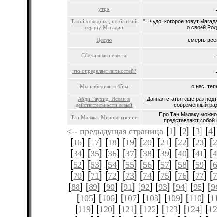
утро
.
Такой холодный, но близкий
"...чудо, которое зовут Магад
сердцу Магадан
о своей Роди
Целую
смерть всег
Сбежавшая невеста
.
что определяет личностей?
.
Мы победили в 45-м
о нас, теп
Абди Таухид. Ислам в
Данная статья ещё раз под
действительности левый
современный рад
Про Тан Малаку можно 
Тан Малака. Мировоззрение
представляют собой 
[
] [
] [
] [
]
<-- предыдущая страница
1
2
3
4
[
] [
] [
] [
] [
] [
] [
] [
] [
16
17
18
19
20
21
22
23
[
] [
] [
] [
] [
] [
] [
] [
] [
34
35
36
37
38
39
40
41
[
] [
] [
] [
] [
] [
] [
] [
] [
52
53
54
55
56
57
58
59
[
] [
] [
] [
] [
] [
] [
] [
] [
70
71
72
73
74
75
76
77
[
] [
] [
] [
] [
] [
] [
] [
] [
88
89
90
91
92
93
94
95
9
[
] [
] [
] [
] [
] [
] [
105
106
107
108
109
110
1
[
] [
] [
] [
] [
] [
] [
119
120
121
122
123
124
12