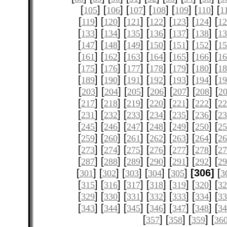
[
] [
] [
] [
] [
] [
] [
105
106
107
108
109
110
1
[
] [
] [
] [
] [
] [
] [
119
120
121
122
123
124
12
[
] [
] [
] [
] [
] [
] [
133
134
135
136
137
138
1
[
] [
] [
] [
] [
] [
] [
147
148
149
150
151
152
1
[
] [
] [
] [
] [
] [
] [
161
162
163
164
165
166
1
[
] [
] [
] [
] [
] [
] [
175
176
177
178
179
180
1
[
] [
] [
] [
] [
] [
] [
189
190
191
192
193
194
1
[
] [
] [
] [
] [
] [
] [
203
204
205
206
207
208
2
[
] [
] [
] [
] [
] [
] [
217
218
219
220
221
222
2
[
] [
] [
] [
] [
] [
] [
231
232
233
234
235
236
2
[
] [
] [
] [
] [
] [
] [
245
246
247
248
249
250
2
[
] [
] [
] [
] [
] [
] [
259
260
261
262
263
264
2
[
] [
] [
] [
] [
] [
] [
273
274
275
276
277
278
2
[
] [
] [
] [
] [
] [
] [
287
288
289
290
291
292
2
[
] [
] [
] [
] [
]
[306]
[
301
302
303
304
305
3
[
] [
] [
] [
] [
] [
] [
315
316
317
318
319
320
3
[
] [
] [
] [
] [
] [
] [
329
330
331
332
333
334
3
[
] [
] [
] [
] [
] [
] [
343
344
345
346
347
348
3
[
] [
] [
] [
357
358
359
36