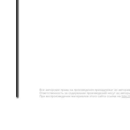
Все авторские права на произведения принадлежат их авторам
Ответственность за содержание произведений несут их авторы
При воспроизведении материалов этого сайта ссылка на
http:/