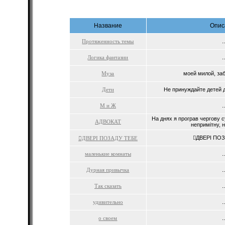
Название
Опис
Протяженность темы
.
Логика фантазии
.
Муза
моей милой, заб
Дети
Не принуждайте детей д
М и Ж
.
На днях я програв чергову с
АДВОКАТ
непримітну, н
ДВЕРІ ПОЗ
ДВЕРІ ПОЗАДУ ТЕБЕ
маленькие комнаты
.
Дурная привычка
.
Так сказать
.
удивительно
.
о своем
.