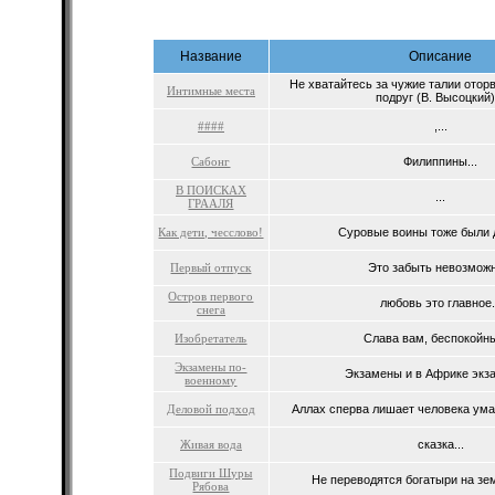
Название
Описание
Не хватайтесь за чужие талии отор
Интимные места
подруг (В. Высоцкий).
####
,...
Сабонг
Филиппины...
В ПОИСКАХ
...
ГРААЛЯ
Как дети, чесслово!
Суровые воины тоже были д
Первый отпуск
Это забыть невозможн
Остров первого
любовь это главное.
снега
Изобретатель
Слава вам, беспокойные
Экзамены по-
Экзамены и в Африке экза
военному
Деловой подход
Аллах сперва лишает человека ума, 
Живая вода
сказка...
Подвиги Шуры
Не переводятся богатыри на зем
Рябова