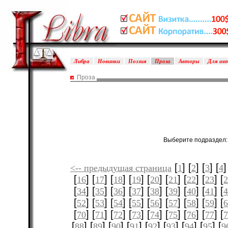
Либра
Новинки
Поэзия
Проза
Авторы
Для ав
Проза
Выберите подраздел
[
] [
] [
] [
]
<-- предыдущая страница
1
2
3
4
[
] [
] [
] [
] [
] [
] [
] [
] [
16
17
18
19
20
21
22
23
[
] [
] [
] [
] [
] [
] [
] [
] [
34
35
36
37
38
39
40
41
[
] [
] [
] [
] [
] [
] [
] [
] [
52
53
54
55
56
57
58
59
[
] [
] [
] [
] [
] [
] [
] [
] [
70
71
72
73
74
75
76
77
[
] [
] [
] [
] [
] [
] [
] [
] [
88
89
90
91
92
93
94
95
9