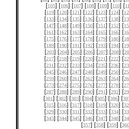
[
] [
] [
] [
] [
] [
] [
105
106
107
108
109
110
1
[
] [
] [
] [
] [
] [
] [
119
120
121
122
123
124
12
[
] [
] [
] [
] [
] [
] [
133
134
135
136
137
138
1
[
] [
] [
] [
] [
] [
] [
147
148
149
150
151
152
1
[
] [
] [
] [
] [
] [
] [
161
162
163
164
165
166
1
[
] [
] [
] [
] [
] [
] [
175
176
177
178
179
180
1
[
] [
] [
] [
] [
] [
] [
189
190
191
192
193
194
1
[
] [
] [
] [
] [
] [
] [
203
204
205
206
207
208
2
[
] [
] [
] [
] [
] [
] [
217
218
219
220
221
222
2
[
] [
] [
] [
] [
] [
] [
231
232
233
234
235
236
2
[
] [
] [
] [
] [
] [
] [
245
246
247
248
249
250
2
[
] [
] [
] [
] [
] [
] [
259
260
261
262
263
264
2
[
] [
] [
] [
] [
] [
] [
273
274
275
276
277
278
2
[
] [
] [
] [
] [
] [
] [
287
288
289
290
291
292
2
[
] [
] [
] [
] [
] [
] [
301
302
303
304
305
306
30
[
] [
] [
] [
] [
] [
] [
315
316
317
318
319
320
3
[
] [
] [
] [
] [
] [
] [
329
330
331
332
333
334
3
[
] [
] [
] [
] [
] [
] [
343
344
345
346
347
348
3
[
] [
] [
] [
357
358
359
36