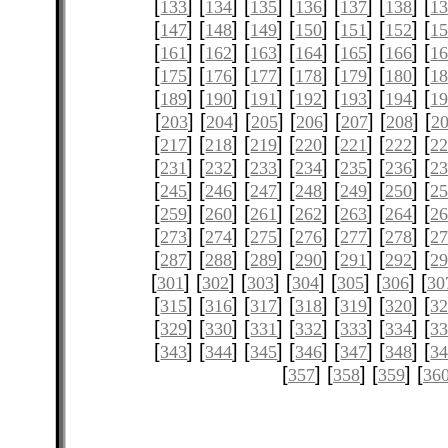
[
] [
] [
] [
] [
] [
] [
133
134
135
136
137
138
1
[
] [
] [
] [
] [
] [
] [
147
148
149
150
151
152
1
[
] [
] [
] [
] [
] [
] [
161
162
163
164
165
166
1
[
] [
] [
] [
] [
] [
] [
175
176
177
178
179
180
1
[
] [
] [
] [
] [
] [
] [
189
190
191
192
193
194
1
[
] [
] [
] [
] [
] [
] [
203
204
205
206
207
208
2
[
] [
] [
] [
] [
] [
] [
217
218
219
220
221
222
2
[
] [
] [
] [
] [
] [
] [
231
232
233
234
235
236
2
[
] [
] [
] [
] [
] [
] [
245
246
247
248
249
250
2
[
] [
] [
] [
] [
] [
] [
259
260
261
262
263
264
2
[
] [
] [
] [
] [
] [
] [
273
274
275
276
277
278
2
[
] [
] [
] [
] [
] [
] [
287
288
289
290
291
292
2
[
] [
] [
] [
] [
] [
] [
301
302
303
304
305
306
30
[
] [
] [
] [
] [
] [
] [
315
316
317
318
319
320
3
[
] [
] [
] [
] [
] [
] [
329
330
331
332
333
334
3
[
] [
] [
] [
] [
] [
] [
343
344
345
346
347
348
3
[
] [
] [
] [
357
358
359
36