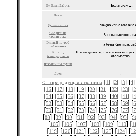
Не Ваши Заботы
Наш эгоизм ....
Душе
...
Лучший ответ
Amigus verus rara avis e
Сходили на
Военная микропьеса.
тренировку
Винный погреб
На безрыбье и рак рыб
лейтенанта
Вот она,
И если думаете, что это только здесь
благодарность
Повсеместно!...
незбагненна суміш
...
Двоє
...
[
] [
] [
] [
]
<-- предыдущая страница
1
2
3
4
[
] [
] [
] [
] [
] [
] [
] [
] [
16
17
18
19
20
21
22
23
[
] [
] [
] [
] [
] [
] [
] [
] [
34
35
36
37
38
39
40
41
[
] [
] [
] [
] [
] [
] [
] [
] [
52
53
54
55
56
57
58
59
[
] [
] [
] [
] [
] [
] [
] [
] [
70
71
72
73
74
75
76
77
[
] [
] [
] [
] [
] [
] [
] [
] [
88
89
90
91
92
93
94
95
9
[
] [
] [
] [
] [
] [
] [
105
106
107
108
109
110
1
[
] [
] [
] [
] [
] [
] [
119
120
121
122
123
124
12