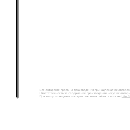
Все авторские права на произведения принадлежат их авторам
Ответственность за содержание произведений несут их авторы
При воспроизведении материалов этого сайта ссылка на
http:/