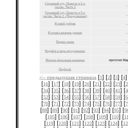
Страшный суд. Повесть в 3-х
..
частях. Часть 2
Страшный суд. Повесть в 3-х
..
частях. Часть 2. (Продолжение)
Я такой добряк
..
И пошел мальчик дальше
..
Первое июня
..
Надейся и верь продолжение
..
Марина-фатальная женщина
прототип Мар
Daybook
..
[
] [
] [
] [
]
<-- предыдущая страница
1
2
3
4
[
] [
] [
] [
] [
] [
] [
] [
] [
16
17
18
19
20
21
22
23
[
] [
] [
] [
] [
] [
] [
] [
] [
34
35
36
37
38
39
40
41
[
] [
] [
] [
] [
] [
] [
] [
] [
52
53
54
55
56
57
58
59
[
] [
] [
] [
] [
] [
] [
] [
] [
70
71
72
73
74
75
76
77
[
] [
] [
] [
] [
] [
] [
] [
] [
88
89
90
91
92
93
94
95
9
[
] [
] [
] [
] [
] [
] [
105
106
107
108
109
110
1
[
] [
] [
] [
] [
] [
] [
119
120
121
122
123
124
12