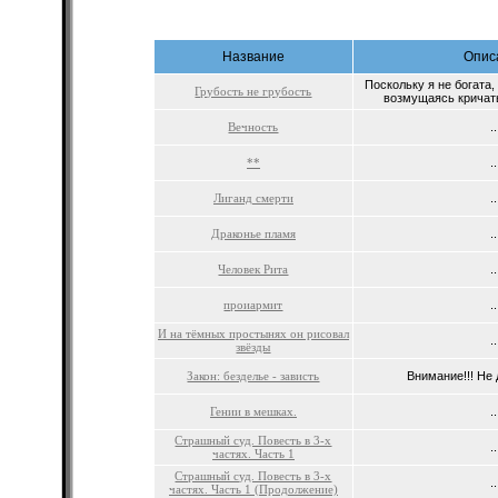
Название
Опис
Поскольку я не богата,
Грубость не грубость
возмущаясь кричать 
Вечность
..
**
..
Лиганд смерти
..
Драконье пламя
..
Человек Рита
..
проиармит
..
И на тёмных простынях он рисовал
..
звёзды
Закон: безделье - зависть
Внимание!!! Не 
Гении в мешках.
..
Страшный суд. Повесть в 3-х
..
частях. Часть 1
Страшный суд. Повесть в 3-х
..
частях. Часть 1 (Продолжение)