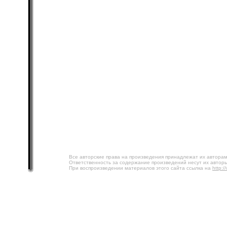
Все авторские права на произведения принадлежат их авторам
Ответственность за содержание произведений несут их авторы
При воспроизведении материалов этого сайта ссылка на
http:/