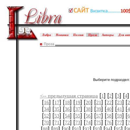
Либра
Новинки
Поэзия
Проза
Авторы
Для ав
Проза
Выберите подраздел
[
] [
] [
] [
]
<-- предыдущая страница
1
2
3
4
[
] [
] [
] [
] [
] [
] [
] [
] [
16
17
18
19
20
21
22
23
[
] [
] [
] [
] [
] [
] [
] [
] [
34
35
36
37
38
39
40
41
[
] [
] [
] [
] [
] [
] [
] [
] [
52
53
54
55
56
57
58
59
[
] [
] [
] [
] [
] [
] [
] [
] [
70
71
72
73
74
75
76
77
[
] [
] [
] [
] [
] [
] [
] [
] [
88
89
90
91
92
93
94
95
9