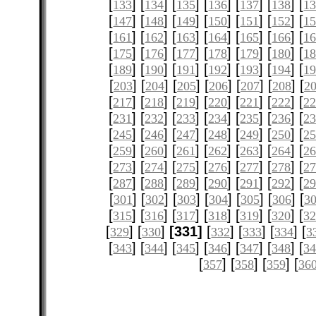
[
] [
] [
] [
] [
] [
] [
133
134
135
136
137
138
1
[
] [
] [
] [
] [
] [
] [
147
148
149
150
151
152
1
[
] [
] [
] [
] [
] [
] [
161
162
163
164
165
166
1
[
] [
] [
] [
] [
] [
] [
175
176
177
178
179
180
1
[
] [
] [
] [
] [
] [
] [
189
190
191
192
193
194
1
[
] [
] [
] [
] [
] [
] [
203
204
205
206
207
208
2
[
] [
] [
] [
] [
] [
] [
217
218
219
220
221
222
2
[
] [
] [
] [
] [
] [
] [
231
232
233
234
235
236
2
[
] [
] [
] [
] [
] [
] [
245
246
247
248
249
250
2
[
] [
] [
] [
] [
] [
] [
259
260
261
262
263
264
2
[
] [
] [
] [
] [
] [
] [
273
274
275
276
277
278
2
[
] [
] [
] [
] [
] [
] [
287
288
289
290
291
292
2
[
] [
] [
] [
] [
] [
] [
301
302
303
304
305
306
3
[
] [
] [
] [
] [
] [
] [
315
316
317
318
319
320
3
[
] [
]
[331]
[
] [
] [
] [
329
330
332
333
334
3
[
] [
] [
] [
] [
] [
] [
343
344
345
346
347
348
3
[
] [
] [
] [
357
358
359
36