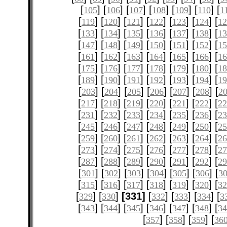
[
] [
] [
] [
] [
] [
] [
105
106
107
108
109
110
1
[
] [
] [
] [
] [
] [
] [
119
120
121
122
123
124
12
[
] [
] [
] [
] [
] [
] [
133
134
135
136
137
138
1
[
] [
] [
] [
] [
] [
] [
147
148
149
150
151
152
1
[
] [
] [
] [
] [
] [
] [
161
162
163
164
165
166
1
[
] [
] [
] [
] [
] [
] [
175
176
177
178
179
180
1
[
] [
] [
] [
] [
] [
] [
189
190
191
192
193
194
1
[
] [
] [
] [
] [
] [
] [
203
204
205
206
207
208
2
[
] [
] [
] [
] [
] [
] [
217
218
219
220
221
222
2
[
] [
] [
] [
] [
] [
] [
231
232
233
234
235
236
2
[
] [
] [
] [
] [
] [
] [
245
246
247
248
249
250
2
[
] [
] [
] [
] [
] [
] [
259
260
261
262
263
264
2
[
] [
] [
] [
] [
] [
] [
273
274
275
276
277
278
2
[
] [
] [
] [
] [
] [
] [
287
288
289
290
291
292
2
[
] [
] [
] [
] [
] [
] [
301
302
303
304
305
306
3
[
] [
] [
] [
] [
] [
] [
315
316
317
318
319
320
3
[
] [
]
[331]
[
] [
] [
] [
329
330
332
333
334
3
[
] [
] [
] [
] [
] [
] [
343
344
345
346
347
348
3
[
] [
] [
] [
357
358
359
36