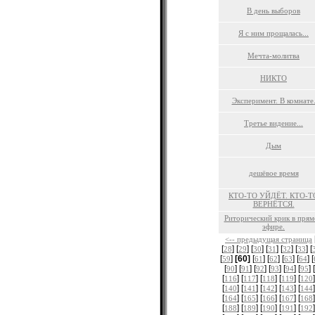
В день выборов
Я с ним прощалась...
Мечта-молитва
НИКТО
Эксперимент. В комнате
Третье видение...
Дым
дешёвое время
КТО-ТО УЙДЁТ. КТО-Т
ВЕРНЁТСЯ.
Риторический крик в пря
эфире.
<-- предыдущая страница
[
] [
] [
] [
] [
] [
] [
28
29
30
31
32
33
[
]
[60]
[
] [
] [
] [
] [
59
61
62
63
64
[
] [
] [
] [
] [
] [
] [
90
91
92
93
94
95
[
] [
] [
] [
] [
]
116
117
118
119
120
[
] [
] [
] [
] [
]
140
141
142
143
144
[
] [
] [
] [
] [
]
164
165
166
167
168
[
] [
] [
] [
] [
]
188
189
190
191
192