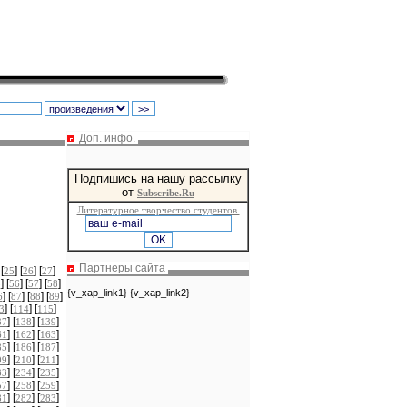
Доп. инфо.
Подпишись на нашу рассылку
от
Subscribe.Ru
Литературное творчество студентов.
Партнеры сайта
 [
] [
] [
]
25
26
27
] [
] [
] [
]
5
56
57
58
{v_xap_link1} {v_xap_link2}
] [
] [
] [
]
6
87
88
89
] [
] [
]
3
114
115
] [
] [
]
37
138
139
] [
] [
]
61
162
163
] [
] [
]
85
186
187
] [
] [
]
09
210
211
] [
] [
]
33
234
235
] [
] [
]
57
258
259
] [
] [
]
81
282
283