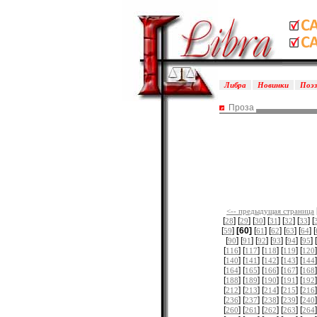
Либра
Новинки
Поэ
Проза
<-- предыдущая страница
[
] [
] [
] [
] [
] [
] [
28
29
30
31
32
33
[
]
[60]
[
] [
] [
] [
] [
59
61
62
63
64
[
] [
] [
] [
] [
] [
] [
90
91
92
93
94
95
[
] [
] [
] [
] [
]
116
117
118
119
120
[
] [
] [
] [
] [
]
140
141
142
143
144
[
] [
] [
] [
] [
]
164
165
166
167
168
[
] [
] [
] [
] [
]
188
189
190
191
192
[
] [
] [
] [
] [
]
212
213
214
215
216
[
] [
] [
] [
] [
]
236
237
238
239
240
[
] [
] [
] [
] [
]
260
261
262
263
264