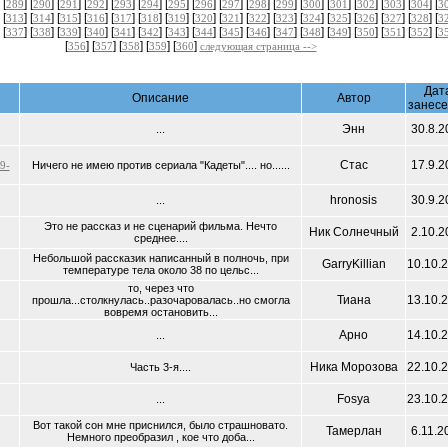
 [
] [
] [
] [
] [
] [
] [
] [
] [
] [
] [
] [
] [
] [
] [
] [
] [
289
290
291
292
293
294
295
296
297
298
299
300
301
302
303
304
3
 [
] [
] [
] [
] [
] [
] [
] [
] [
] [
] [
] [
] [
] [
] [
] [
] [
313
314
315
316
317
318
319
320
321
322
323
324
325
326
327
328
3
 [
] [
] [
] [
] [
] [
] [
] [
] [
] [
] [
] [
] [
] [
] [
] [
] [
337
338
339
340
341
342
343
344
345
346
347
348
349
350
351
352
3
[
] [
] [
] [
] [
]
356
357
358
359
360
следующая страница -->
Дат
Описание
Автор
занес
Энн
30.8.2
...
Стас
17.9.2
9-
Ничего не имею против сериала "Кадеты".... но......
hronosis
30.9.2
...
Это не рассказ и не сценарий фильма. Нечто
Ник Солнечный
2.10.2
среднее....
Небольшой рассказик написанный в полночь, при
GarryKillian
10.10.
температуре тела около 38 по цельс...
то, через что
Тиана
13.10.
прошла...столкнулась..разочаровалась..но смогла
вовремя остановить...
Арно
14.10.
...
Ника Морозова
22.10.
Часть 3-я....
Fosya
23.10.
...
Вот такой сон мне приснился, было страшновато.
Тамерлан
6.11.2
Немного преобразил , кое что доба...