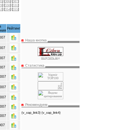
] [
] [
]
05
306
307
] [
] [
]
29
330
331
] [
] [
]
53
354
355
а
Рейтинг
ения
007
Наша кнопка
007
получить код
007
Статистика
007
2007
2007
2007
Рекомендуем
2007
{v_xap_link3} {v_xap_link4}
2007
007