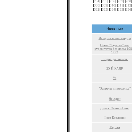
[
] [
] [
] [
] [
]
284
285
286
287
288
[
] [
] [
] [
] [
]
308
309
310
311
312
[
] [
] [
] [
] [
]
332
333
334
335
336
Название
История моего сердца
Ответ "Кадетам" или
курсантство без лоска 198
1992
Шорох да спиной.
25-Й КАДР
Ya
"Запреты и прощенье"
Не один
Диана. Осенний зов.
Фося Корлеони
Жертва