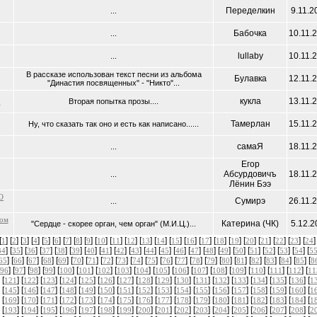
Переделкин
9.11.2
...
Бабочка
10.11.
...
lullaby
10.11.
...
В рассказе использован текст песни из альбома
Булавка
12.11.
"Династия посвященных" - "Никто"...
кукла
13.11.
.
Вторая попытка прозы....
Тамерлан
15.11.
Ну, что сказать так оно и есть как написано......
самаЯ
18.11.
...
Егор
Абсурдовичъ
18.11.
...
Лёнин Бээ
О
Сумирэ
26.11.
...
мом
Катерина (ЧК)
5.12.2
"Сердце - скорее орган, чем орган" (М.И.Ц.)...
[
] [
] [
] [
] [
] [
] [
] [
] [
] [
] [
] [
] [
] [
] [
] [
] [
] [
] [
] [
] [
] [
] [
] [
]
1
2
3
4
5
6
7
8
9
10
11
12
13
14
15
16
17
18
19
20
21
22
23
24
] [
] [
] [
] [
] [
] [
] [
] [
] [
] [
] [
] [
] [
] [
] [
] [
] [
] [
] [
] [
] [
34
35
36
37
38
39
40
41
42
43
44
45
46
47
48
49
50
51
52
53
54
5
] [
] [
] [
] [
] [
] [
] [
] [
] [
] [
] [
] [
] [
] [
] [
] [
] [
] [
] [
] [
] [
65
66
67
68
69
70
71
72
73
74
75
76
77
78
79
80
81
82
83
84
85
8
] [
] [
] [
] [
] [
] [
] [
] [
] [
] [
] [
] [
] [
] [
] [
] [
] [
96
97
98
99
100
101
102
103
104
105
106
107
108
109
110
111
112
11
 [
] [
] [
] [
] [
] [
] [
] [
] [
] [
] [
] [
] [
] [
] [
] [
] [
121
122
123
124
125
126
127
128
129
130
131
132
133
134
135
136
1
 [
] [
] [
] [
] [
] [
] [
] [
] [
] [
] [
] [
] [
] [
] [
] [
] [
145
146
147
148
149
150
151
152
153
154
155
156
157
158
159
160
1
 [
] [
] [
] [
] [
] [
] [
] [
] [
] [
] [
] [
] [
] [
] [
] [
] [
169
170
171
172
173
174
175
176
177
178
179
180
181
182
183
184
1
 [
] [
] [
] [
] [
] [
] [
] [
] [
] [
] [
] [
] [
] [
] [
] [
] [
193
194
195
196
197
198
199
200
201
202
203
204
205
206
207
208
2