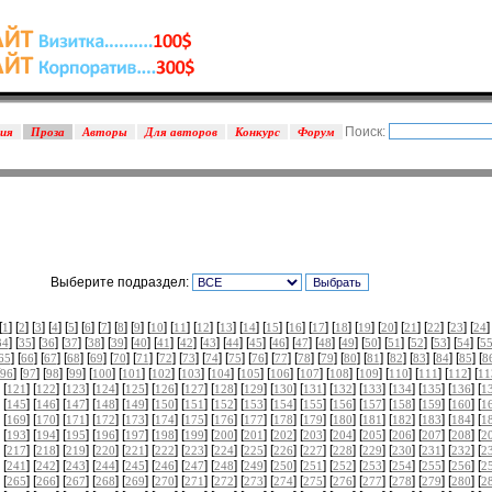
Поиск:
зия
Проза
Авторы
Для авторов
Конкурс
Форум
Выберите подраздел:
[
] [
] [
] [
] [
] [
] [
] [
] [
] [
] [
] [
] [
] [
] [
] [
] [
] [
] [
] [
] [
] [
] [
] [
]
1
2
3
4
5
6
7
8
9
10
11
12
13
14
15
16
17
18
19
20
21
22
23
24
] [
] [
] [
] [
] [
] [
] [
] [
] [
] [
] [
] [
] [
] [
] [
] [
] [
] [
] [
] [
] [
34
35
36
37
38
39
40
41
42
43
44
45
46
47
48
49
50
51
52
53
54
5
] [
] [
] [
] [
] [
] [
] [
] [
] [
] [
] [
] [
] [
] [
] [
] [
] [
] [
] [
] [
] [
65
66
67
68
69
70
71
72
73
74
75
76
77
78
79
80
81
82
83
84
85
8
] [
] [
] [
] [
] [
] [
] [
] [
] [
] [
] [
] [
] [
] [
] [
] [
] [
96
97
98
99
100
101
102
103
104
105
106
107
108
109
110
111
112
11
 [
] [
] [
] [
] [
] [
] [
] [
] [
] [
] [
] [
] [
] [
] [
] [
] [
121
122
123
124
125
126
127
128
129
130
131
132
133
134
135
136
1
 [
] [
] [
] [
] [
] [
] [
] [
] [
] [
] [
] [
] [
] [
] [
] [
] [
145
146
147
148
149
150
151
152
153
154
155
156
157
158
159
160
1
 [
] [
] [
] [
] [
] [
] [
] [
] [
] [
] [
] [
] [
] [
] [
] [
] [
169
170
171
172
173
174
175
176
177
178
179
180
181
182
183
184
1
 [
] [
] [
] [
] [
] [
] [
] [
] [
] [
] [
] [
] [
] [
] [
] [
] [
193
194
195
196
197
198
199
200
201
202
203
204
205
206
207
208
2
 [
] [
] [
] [
] [
] [
] [
] [
] [
] [
] [
] [
] [
] [
] [
] [
] [
217
218
219
220
221
222
223
224
225
226
227
228
229
230
231
232
2
 [
] [
] [
] [
] [
] [
] [
] [
] [
] [
] [
] [
] [
] [
] [
] [
] [
241
242
243
244
245
246
247
248
249
250
251
252
253
254
255
256
2
 [
] [
] [
] [
] [
] [
] [
] [
] [
] [
] [
] [
] [
] [
] [
] [
] [
265
266
267
268
269
270
271
272
273
274
275
276
277
278
279
280
2