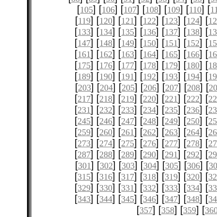
[
] [
] [
] [
] [
] [
] [
105
106
107
108
109
110
1
[
] [
] [
] [
] [
] [
] [
119
120
121
122
123
124
12
[
] [
] [
] [
] [
] [
] [
133
134
135
136
137
138
1
[
] [
] [
] [
] [
] [
] [
147
148
149
150
151
152
1
[
] [
] [
] [
] [
] [
] [
161
162
163
164
165
166
1
[
] [
] [
] [
] [
] [
] [
175
176
177
178
179
180
1
[
] [
] [
] [
] [
] [
] [
189
190
191
192
193
194
1
[
] [
] [
] [
] [
] [
] [
203
204
205
206
207
208
2
[
] [
] [
] [
] [
] [
] [
217
218
219
220
221
222
2
[
] [
] [
] [
] [
] [
] [
231
232
233
234
235
236
2
[
] [
] [
] [
] [
] [
] [
245
246
247
248
249
250
2
[
] [
] [
] [
] [
] [
] [
259
260
261
262
263
264
2
[
] [
] [
] [
] [
] [
] [
273
274
275
276
277
278
2
[
] [
] [
] [
] [
] [
] [
287
288
289
290
291
292
2
[
] [
] [
] [
] [
] [
] [
301
302
303
304
305
306
3
[
] [
] [
] [
] [
] [
] [
315
316
317
318
319
320
3
[
] [
] [
] [
] [
] [
] [
329
330
331
332
333
334
3
[
] [
] [
] [
] [
] [
] [
343
344
345
346
347
348
3
[
] [
] [
] [
357
358
359
36