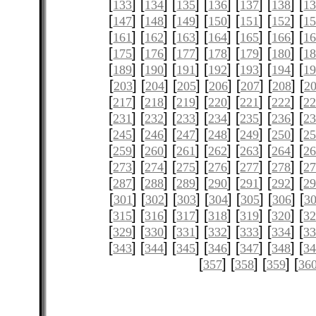
[
] [
] [
] [
] [
] [
] [
133
134
135
136
137
138
1
[
] [
] [
] [
] [
] [
] [
147
148
149
150
151
152
1
[
] [
] [
] [
] [
] [
] [
161
162
163
164
165
166
1
[
] [
] [
] [
] [
] [
] [
175
176
177
178
179
180
1
[
] [
] [
] [
] [
] [
] [
189
190
191
192
193
194
1
[
] [
] [
] [
] [
] [
] [
203
204
205
206
207
208
2
[
] [
] [
] [
] [
] [
] [
217
218
219
220
221
222
2
[
] [
] [
] [
] [
] [
] [
231
232
233
234
235
236
2
[
] [
] [
] [
] [
] [
] [
245
246
247
248
249
250
2
[
] [
] [
] [
] [
] [
] [
259
260
261
262
263
264
2
[
] [
] [
] [
] [
] [
] [
273
274
275
276
277
278
2
[
] [
] [
] [
] [
] [
] [
287
288
289
290
291
292
2
[
] [
] [
] [
] [
] [
] [
301
302
303
304
305
306
3
[
] [
] [
] [
] [
] [
] [
315
316
317
318
319
320
3
[
] [
] [
] [
] [
] [
] [
329
330
331
332
333
334
3
[
] [
] [
] [
] [
] [
] [
343
344
345
346
347
348
3
[
] [
] [
] [
357
358
359
36