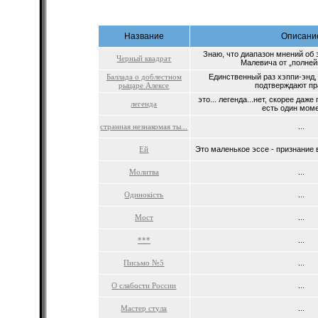
Название
Описани
Знаю, что диапазон мнений об 
Черный квадрат
Малевича от „полнейш
Баллада о доблестном
Единственный раз хэппи-энд,
рыцаре Алексе
подтверждают пра
это... легенда...нет, скорее даже
легенда
есть один момент
странная незнакомая ты...
...
Ей
Это маленькое эссе - признание в
Молитва
...
Одинокість
...
Мост
...
***
...
Письмо №5
...
О слабости России
...
Мастер стула
...