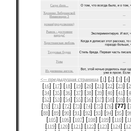
Carpe diem...
О том, что всегда было, и о том, ч
Хроники Либрианской
...
Инквизиции 3
роман(продолжение)
...
Рынок - достояние
Экспериментирую. И вот, ч
народа!
Когда я дописал этот рассказ, то
Христианская любовь
гораздо больше, 
Трудовые будни
Стиль бреда. Первая часть писала
Узлы
...
Вот, этой ночью родилось еще од
Из дневника ангела.
уже в прозе. Если 
[
] [
] [
] [
]
<-- предыдущая страница
1
2
3
4
[
] [
] [
] [
] [
] [
] [
] [
] [
16
17
18
19
20
21
22
23
[
] [
] [
] [
] [
] [
] [
] [
] [
34
35
36
37
38
39
40
41
[
] [
] [
] [
] [
] [
] [
] [
] [
52
53
54
55
56
57
58
59
[
] [
] [
] [
] [
] [
] [
]
[77]
[
70
71
72
73
74
75
76
[
] [
] [
] [
] [
] [
] [
] [
] [
88
89
90
91
92
93
94
95
9
[
] [
] [
] [
] [
] [
] [
105
106
107
108
109
110
1
[
] [
] [
] [
] [
] [
] [
119
120
121
122
123
124
12