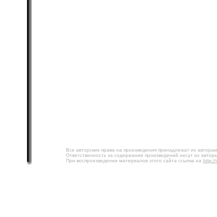
Все авторские права на произведения принадлежат их авторам
Ответственность за содержание произведений несут их авторы
При воспроизведении материалов этого сайта ссылка на
http:/