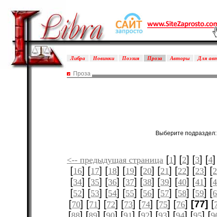
Либра
Новинки
Поэзия
Проза
Авторы
Для ав
Проза
Выберите подраздел
[
] [
] [
] [
]
<-- предыдущая страница
1
2
3
4
[
] [
] [
] [
] [
] [
] [
] [
] [
16
17
18
19
20
21
22
23
[
] [
] [
] [
] [
] [
] [
] [
] [
34
35
36
37
38
39
40
41
[
] [
] [
] [
] [
] [
] [
] [
] [
52
53
54
55
56
57
58
59
[
] [
] [
] [
] [
] [
] [
]
[77]
[
70
71
72
73
74
75
76
[
] [
] [
] [
] [
] [
] [
] [
] [
88
89
90
91
92
93
94
95
9