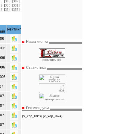
] [
] [
]
05
306
307
] [
] [
]
29
330
331
] [
] [
]
53
354
355
а
Рейтинг
ния
006
Наша кнопка
006
006
получить код
006
Статистика
006
07
007
007
Рекомендуем
007
{v_xap_link3} {v_xap_link4}
007