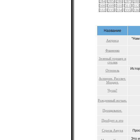
[
] [
] [
] [
] [
]
284
285
286
287
288
[
] [
] [
] [
] [
]
308
309
310
311
312
[
] [
] [
] [
] [
]
332
333
334
335
336
Название
"Нам 
Актриса
Фламенко
Зеленый торшер и
столик
Истор
Оттепель
Аспирин. Рассвет.
Моцарт.
Чуєш?
Рожденный ночью.
Прощальное.
Пройдет и это
Стрела Амура
Прос
Это и