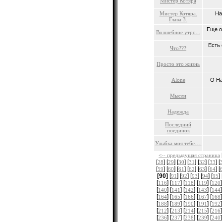
Мистер Котяра
Мистер Котяра.
На
Глава 3.
Еще о
Волшебное утро...
Есть 
Что???
Просто это жизнь
Alone
О На
Мысли
Надежда
Последний
поединок
Улыбка моя тебе….
<-- предыдущая страница
[
] [
] [
] [
] [
] [
] [
28
29
30
31
32
33
[
] [
] [
] [
] [
] [
] [
59
60
61
62
63
64
[90]
[
] [
] [
] [
] [
] 
91
92
93
94
95
[
] [
] [
] [
] [
]
116
117
118
119
120
[
] [
] [
] [
] [
]
140
141
142
143
144
[
] [
] [
] [
] [
]
164
165
166
167
168
[
] [
] [
] [
] [
]
188
189
190
191
192
[
] [
] [
] [
] [
]
212
213
214
215
216
[
] [
] [
] [
] [
]
236
237
238
239
240