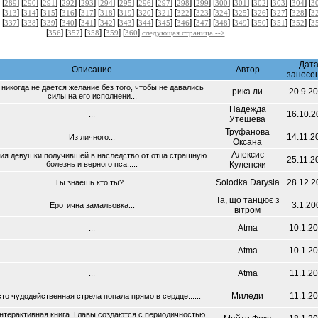
 [
] [
] [
] [
] [
] [
] [
] [
] [
] [
] [
] [
] [
] [
] [
] [
] [
289
290
291
292
293
294
295
296
297
298
299
300
301
302
303
304
3
 [
] [
] [
] [
] [
] [
] [
] [
] [
] [
] [
] [
] [
] [
] [
] [
] [
313
314
315
316
317
318
319
320
321
322
323
324
325
326
327
328
3
 [
] [
] [
] [
] [
] [
] [
] [
] [
] [
] [
] [
] [
] [
] [
] [
] [
337
338
339
340
341
342
343
344
345
346
347
348
349
350
351
352
3
[
] [
] [
] [
] [
]
356
357
358
359
360
следующая страница -->
Дат
Описание
Автор
занесе
никогда не дается желание без того, чтобы не давались
рика ли
20.9.2
силы на его исполнени...
Надежда
16.10.2
...
Утешева
Труфанова
14.11.2
Из личного...
Оксана
Алексис
ия девушки.получившей в наследство от отца страшную
25.11.2
болезнь и верного пса.....
Куленски
Solodka Darysia
28.12.2
Ты знаешь кто ты?...
Та, що танцює з
3.1.20
Еротична замальовка...
вітром
Atma
10.1.2
...
Atma
10.1.2
...
Atma
11.1.2
...
Миледи
11.1.2
то чудодейственная стрела попала прямо в сердце......
нтерактивная книга. Главы создаются с периодичностью