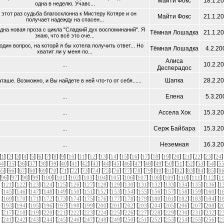
Майти Фокс
18.1.2
одна в неделю. Учавс...
 этот раз судьба благосклонна к Мистеру Котяре и он
Майти Фокс
21.1.2
получает надежду на спасен...
дна новая проза с цикла "Сладкий дух воспоминаний". Я
Тёмная Лошадка
21.1.2
знаю, что всё это оче...
один вопрос, на которй я бы хотела получить ответ... Но
Тёмная Лошадка
4.2.20
хватит ли у меня по...
Aлиса
10.2.2
...
Десперадос
Шапка
28.2.2
таше. Возможно, и Вы найдете в ней что-то от себя......
Елена
5.3.20
...
Ассела Хок
15.3.2
...
Серж Байбара
15.3.2
...
Неземная
16.3.2
...
[
] [
] [
] [
] [
] [
] [
] [
] [
] [
] [
] [
] [
] [
] [
] [
] [
] [
] [
] [
] [
] [
] [
] [
]
1
2
3
4
5
6
7
8
9
10
11
12
13
14
15
16
17
18
19
20
21
22
23
24
] [
] [
] [
] [
] [
] [
] [
] [
] [
] [
] [
] [
] [
] [
] [
] [
] [
] [
] [
] [
] [
34
35
36
37
38
39
40
41
42
43
44
45
46
47
48
49
50
51
52
53
54
5
] [
] [
] [
] [
] [
] [
] [
] [
] [
] [
] [
] [
] [
] [
] [
] [
] [
] [
] [
] [
] [
65
66
67
68
69
70
71
72
73
74
75
76
77
78
79
80
81
82
83
84
85
8
[
] [
] [
] [
] [
] [
] [
] [
] [
] [
] [
] [
] [
] [
] [
] [
] [
] [
96
97
98
99
100
101
102
103
104
105
106
107
108
109
110
111
112
1
 [
] [
] [
] [
] [
] [
] [
] [
] [
] [
] [
] [
] [
] [
] [
] [
] [
121
122
123
124
125
126
127
128
129
130
131
132
133
134
135
136
1
 [
] [
] [
] [
] [
] [
] [
] [
] [
] [
] [
] [
] [
] [
] [
] [
] [
145
146
147
148
149
150
151
152
153
154
155
156
157
158
159
160
1
 [
] [
] [
] [
] [
] [
] [
] [
] [
] [
] [
] [
] [
] [
] [
] [
] [
169
170
171
172
173
174
175
176
177
178
179
180
181
182
183
184
1
 [
] [
] [
] [
] [
] [
] [
] [
] [
] [
] [
] [
] [
] [
] [
] [
] [
193
194
195
196
197
198
199
200
201
202
203
204
205
206
207
208
2
 [
] [
] [
] [
] [
] [
] [
] [
] [
] [
] [
] [
] [
] [
] [
] [
] [
217
218
219
220
221
222
223
224
225
226
227
228
229
230
231
232
2
 [
] [
] [
] [
] [
] [
] [
] [
] [
] [
] [
] [
] [
] [
] [
] [
] [
241
242
243
244
245
246
247
248
249
250
251
252
253
254
255
256
2