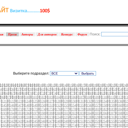
Поиск:
зия
Проза
Авторы
Для авторов
Конкурс
Форум
Выберите подраздел:
[
] [
] [
] [
] [
] [
] [
] [
] [
] [
] [
] [
] [
] [
] [
] [
] [
] [
] [
] [
] [
] [
] [
] [
]
1
2
3
4
5
6
7
8
9
10
11
12
13
14
15
16
17
18
19
20
21
22
23
24
] [
] [
] [
] [
] [
] [
] [
] [
] [
] [
] [
] [
] [
] [
] [
] [
] [
] [
] [
] [
] [
34
35
36
37
38
39
40
41
42
43
44
45
46
47
48
49
50
51
52
53
54
5
] [
] [
] [
] [
] [
] [
] [
] [
] [
] [
] [
] [
] [
] [
] [
] [
] [
] [
] [
] [
] [
65
66
67
68
69
70
71
72
73
74
75
76
77
78
79
80
81
82
83
84
85
8
[
] [
] [
] [
] [
] [
] [
] [
] [
] [
] [
] [
] [
] [
] [
] [
] [
] [
96
97
98
99
100
101
102
103
104
105
106
107
108
109
110
111
112
1
 [
] [
] [
] [
] [
] [
] [
] [
] [
] [
] [
] [
] [
] [
] [
] [
] [
121
122
123
124
125
126
127
128
129
130
131
132
133
134
135
136
1
 [
] [
] [
] [
] [
] [
] [
] [
] [
] [
] [
] [
] [
] [
] [
] [
] [
145
146
147
148
149
150
151
152
153
154
155
156
157
158
159
160
1
 [
] [
] [
] [
] [
] [
] [
] [
] [
] [
] [
] [
] [
] [
] [
] [
] [
169
170
171
172
173
174
175
176
177
178
179
180
181
182
183
184
1
 [
] [
] [
] [
] [
] [
] [
] [
] [
] [
] [
] [
] [
] [
] [
] [
] [
193
194
195
196
197
198
199
200
201
202
203
204
205
206
207
208
2
 [
] [
] [
] [
] [
] [
] [
] [
] [
] [
] [
] [
] [
] [
] [
] [
] [
217
218
219
220
221
222
223
224
225
226
227
228
229
230
231
232
2
 [
] [
] [
] [
] [
] [
] [
] [
] [
] [
] [
] [
] [
] [
] [
] [
] [
241
242
243
244
245
246
247
248
249
250
251
252
253
254
255
256
2
 [
] [
] [
] [
] [
] [
] [
] [
] [
] [
] [
] [
] [
] [
] [
] [
] [
265
266
267
268
269
270
271
272
273
274
275
276
277
278
279
280
2