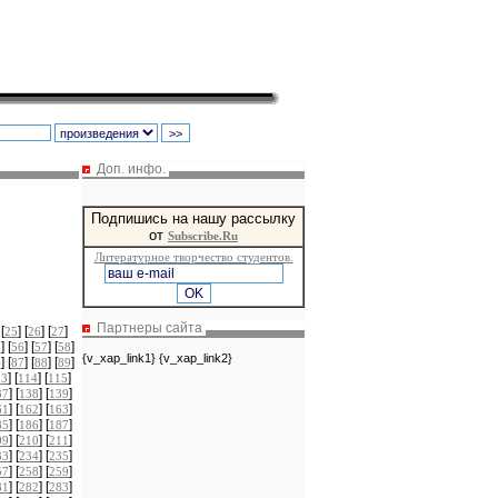
Доп. инфо.
Подпишись на нашу рассылку
от
Subscribe.Ru
Литературное творчество студентов.
Партнеры сайта
 [
] [
] [
]
25
26
27
] [
] [
] [
]
5
56
57
58
{v_xap_link1} {v_xap_link2}
] [
] [
] [
]
6
87
88
89
] [
] [
]
13
114
115
] [
] [
]
37
138
139
] [
] [
]
61
162
163
] [
] [
]
85
186
187
] [
] [
]
09
210
211
] [
] [
]
33
234
235
] [
] [
]
57
258
259
] [
] [
]
81
282
283