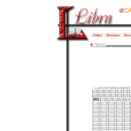
Либра
Новинки
Поэ
Проза
<-- предыдущая страница
[
] [
] [
] [
] [
] [
] [
28
29
30
31
32
33
[
] [
] [
] [
] [
] [
] [
59
60
61
62
63
64
[90]
[
] [
] [
] [
] [
] 
91
92
93
94
95
[
] [
] [
] [
] [
]
116
117
118
119
120
[
] [
] [
] [
] [
]
140
141
142
143
144
[
] [
] [
] [
] [
]
164
165
166
167
168
[
] [
] [
] [
] [
]
188
189
190
191
192
[
] [
] [
] [
] [
]
212
213
214
215
216
[
] [
] [
] [
] [
]
236
237
238
239
240
[
] [
] [
] [
] [
]
260
261
262
263
264