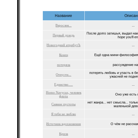
Название
Описан
Взрослея...
...
После долго затишья, выдал нако
Первый дождь
hope you'll enj
Новогодний атрибутЪ
...
Конец
Ещё одна мини-философия 
потеряла
рассуждение на т
потерять любовь и упасть в бе
Отпусти...
ужасней не поднят
Единство….
...
Homo Navycus, человек
Оно уже есть в
флота
нет жанра... нет смысла... тол
Сияние пустоты
маленькой дево
Я тебя не люблю
...
Источник вдохновения
О чём не расскаж
Крила
...