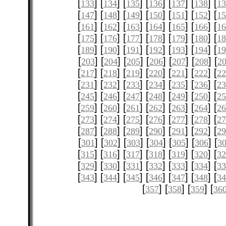
[
] [
] [
] [
] [
] [
] [
133
134
135
136
137
138
1
[
] [
] [
] [
] [
] [
] [
147
148
149
150
151
152
1
[
] [
] [
] [
] [
] [
] [
161
162
163
164
165
166
1
[
] [
] [
] [
] [
] [
] [
175
176
177
178
179
180
1
[
] [
] [
] [
] [
] [
] [
189
190
191
192
193
194
1
[
] [
] [
] [
] [
] [
] [
203
204
205
206
207
208
2
[
] [
] [
] [
] [
] [
] [
217
218
219
220
221
222
2
[
] [
] [
] [
] [
] [
] [
231
232
233
234
235
236
2
[
] [
] [
] [
] [
] [
] [
245
246
247
248
249
250
2
[
] [
] [
] [
] [
] [
] [
259
260
261
262
263
264
2
[
] [
] [
] [
] [
] [
] [
273
274
275
276
277
278
2
[
] [
] [
] [
] [
] [
] [
287
288
289
290
291
292
2
[
] [
] [
] [
] [
] [
] [
301
302
303
304
305
306
3
[
] [
] [
] [
] [
] [
] [
315
316
317
318
319
320
3
[
] [
] [
] [
] [
] [
] [
329
330
331
332
333
334
3
[
] [
] [
] [
] [
] [
] [
343
344
345
346
347
348
3
[
] [
] [
] [
357
358
359
36