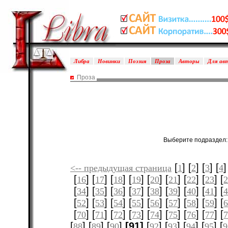
Либра
Новинки
Поэзия
Проза
Авторы
Для ав
Проза
Выберите подраздел
[
] [
] [
] [
]
<-- предыдущая страница
1
2
3
4
[
] [
] [
] [
] [
] [
] [
] [
] [
16
17
18
19
20
21
22
23
[
] [
] [
] [
] [
] [
] [
] [
] [
34
35
36
37
38
39
40
41
[
] [
] [
] [
] [
] [
] [
] [
] [
52
53
54
55
56
57
58
59
[
] [
] [
] [
] [
] [
] [
] [
] [
70
71
72
73
74
75
76
77
[
] [
] [
]
[91]
[
] [
] [
] [
] [
88
89
90
92
93
94
95
9