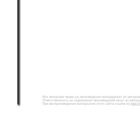
Все авторские права на произведения принадлежат их авторам
Ответственность за содержание произведений несут их авторы
При воспроизведении материалов этого сайта ссылка на
http:/