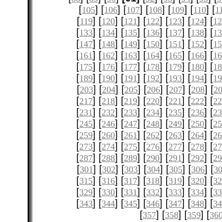
[
] [
] [
] [
] [
] [
] [
105
106
107
108
109
110
1
[
] [
] [
] [
] [
] [
] [
119
120
121
122
123
124
12
[
] [
] [
] [
] [
] [
] [
133
134
135
136
137
138
1
[
] [
] [
] [
] [
] [
] [
147
148
149
150
151
152
1
[
] [
] [
] [
] [
] [
] [
161
162
163
164
165
166
1
[
] [
] [
] [
] [
] [
] [
175
176
177
178
179
180
1
[
] [
] [
] [
] [
] [
] [
189
190
191
192
193
194
1
[
] [
] [
] [
] [
] [
] [
203
204
205
206
207
208
2
[
] [
] [
] [
] [
] [
] [
217
218
219
220
221
222
2
[
] [
] [
] [
] [
] [
] [
231
232
233
234
235
236
2
[
] [
] [
] [
] [
] [
] [
245
246
247
248
249
250
2
[
] [
] [
] [
] [
] [
] [
259
260
261
262
263
264
2
[
] [
] [
] [
] [
] [
] [
273
274
275
276
277
278
2
[
] [
] [
] [
] [
] [
] [
287
288
289
290
291
292
2
[
] [
] [
] [
] [
] [
] [
301
302
303
304
305
306
3
[
] [
] [
] [
] [
] [
] [
315
316
317
318
319
320
3
[
] [
] [
] [
] [
] [
] [
329
330
331
332
333
334
3
[
] [
] [
] [
] [
] [
] [
343
344
345
346
347
348
3
[
] [
] [
] [
357
358
359
36