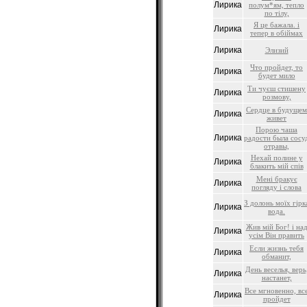
Лирика
полум*ям, тепло
по тілу,
Я це бажала. і
Лирика
тепер в обіймах
Лирика
Элизий
Что пройдет, то
Лирика
будет мило
Ти чуєш стишену
Лирика
розмову,
Сердце в будущем
Лирика
живет
Порою чаша
Лирика
радости была сосу
отравы,
Нехай полине у
Лирика
блакить мій спів
Мені бракує
Лирика
погляду і слова
З долонь моїх гірк
Лирика
вода.
Жив мій Бог! і на
Лирика
усім Він править
Если жизнь тебя
Лирика
обманит,
День веселья, верь
Лирика
настанет,
Все мгновенно, вс
Лирика
пройдет