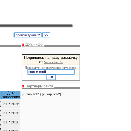
Доп. инфо.
Подпишись на нашу рассылку
от
Subscribe.Ru
Литературное творчество студентов.
Партнеры сайта
Дата
{v_xap_link1} {v_xap_link2}
занесения
а
31.7.2026
а
а
31.7.2026
а
а
31.7.2026
а
а