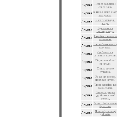
І серед завірюх, і
Лирика
серед злив,
А ти від мене знов
Лирика
так далеко,
У світі злагода і
Лирика
згода.
Вдивляюся в
Лирика
прозору воду.
Стрибає з каменя-
Лирика
на-камень,
Нас ваблять гори 
Лирика
смереках,
Сріблиться в
Лирика
сонячнім промінн
Від незвичайної
Лирика
природи.
Співає весело
Лирика
пташина,
За що ця смерть
Лирика
приходе катом?
Ти не лякайся, що
Лирика
дощі солоні,
Впадуть дощем
Лирика
дрібним в твої
долоні,
А чи тобі без мен
Лирика
було зле?
Я не забула за ці
Лирика
дні тебе,