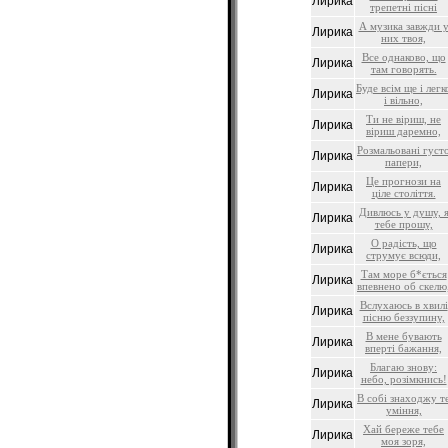
Лирика
трепетні пісні
А музика завжди 
Лирика
них твоя,
Все однаково, що
Лирика
там говорять.
Буде всім ще і легк
Лирика
і вільно,
Ти не віриш, не
Лирика
віриш даремно,
Розмальовані густ
Лирика
папери,
Це прогнози на
Лирика
ціле століття.
Дивлюсь у душу, 
Лирика
тебе прошу,
О радість, що
Лирика
струмує всюди,
Там море б*ється
Лирика
впевнено об скелю
Вслухаюсь в хвилі
Лирика
пісню беззупину,
В мене бувають
Лирика
вперті бажання,
Благаю знову:
Лирика
небо, розімкнись!
В собі знаходжу т
Лирика
уміння,
Хай береже тебе
Лирика
моя зоря,