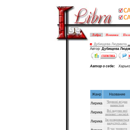
Либра
Новинки
Поэ
Дубищева Людмила
Автор:
Дубищева Люд
Автор о себе:
Харьков
Жанр
Название
Червоні ягідки
Лирика
намистом
Всі задуми мої
Лирика
непевні і несмілі,
Ім розкривається
Лирика
назустріч світ.
В час тривоги