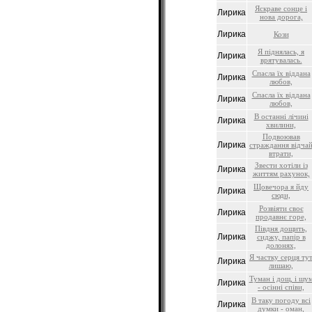
Яскраве сонце і
Лирика
нова дорога,
Лирика
Кози
Я піднялась, я
Лирика
врятувалась.
Спасла їх віддана
Лирика
любов,
Спасла їх віддана
Лирика
любов,
В останні лічині
Лирика
хвилини,
Подвоював
Лирика
страждання відча
втрати,
Звести хотіли із
Лирика
життям рахунок,
Щовечора я йду
Лирика
сюди,
Розвіяти своє
Лирика
продавнє горе,
Півдня дощить,
Лирика
сиджу, папір в
долонях,
Я частку серця ту
Лирика
лишаю,
Туман і дощ, і шу
Лирика
- осінні співи,
В таку погоду всі
Лирика
думки - оман,