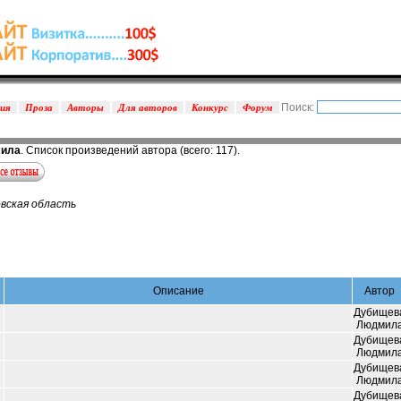
Поиск:
зия
Проза
Авторы
Для авторов
Конкурс
Форум
мила
. Список произведений автора (всего: 117).
ская область
Описание
Автор
Дубищев
Людмил
Дубищев
Людмил
Дубищев
Людмил
Дубищев