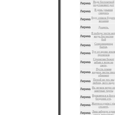
Воде бесплатной
Лирика
подставляют рот
В день уныния
Лирика
смирись
Буду співом будит
Лирика
кохання
Лирика
Дощить.
В победе чести нет
Лирика
когда бесчестен
бой
Сокровищница
Лирика
бытия,
Тут от крови земл
Лирика
промокла
Стремглав бежит
Лирика
забыв о всем на
свете,
Пусть пламя
Лирика
жадное листы тво
обнимит
Порой не тех мы
Лирика
любим, кого надо
На легком ветре и
Лирика
заветные черты
Вдивлятися в його
Лирика
бездонні очі,
Життя в однім і ті
Лирика
столітті,
Лиш забриде один
Лирика
хтось випадково