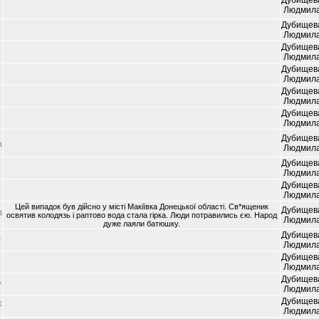
Дубищев
Людмил
Дубищев
Людмил
Дубищев
Людмил
Дубищев
Людмил
Дубищев
Людмил
Дубищев
Людмил
Дубищев
д
Людмил
Дубищев
Людмил
Дубищев
Людмил
Цей випадок був дійсно у місті Макіївка Донецької області. Св*ященик
Дубищев
а
освятив колодязь і раптово вода стала гірка. Люди потравились єю. Народ
Людмил
дуже лаяли батюшку.
Дубищев
д
Людмил
Дубищев
Людмил
Дубищев
,
Людмил
Дубищев
е
Людмил