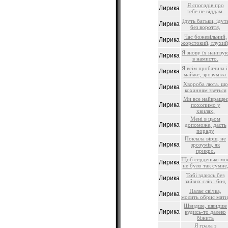
Я спогадів про
Лирика
тебе не віддам.
Ідуть батьки, ідут
Лирика
без вороття,
Час божевільний,
Лирика
жорстокий, глухий
Я знову їх нанизу
Лирика
в намисто.
Я всім пробачила і
Лирика
майже, зрозуміла.
Хвороба люта. що
Лирика
коханням зветься
Ми все найкращеє
Лирика
похопимо у
хвилях,
Мені в цьом
Лирика
допоможе, дасть
пораду
Поклала вірш, не
Лирика
зрозумів, як
прикро.
Щоб серденько мо
Лирика
не було так сумне
Тобі здаюсь без
Лирика
зайвих слів і боя,
Палає свічка,
Лирика
молить обрис мати
Швидше, швидше
Лирика
кудись-то далеко
біжить
Я грала з