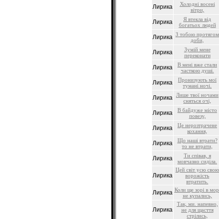
Холодні восені
Лирика
вітри,
Я втекла від
Лирика
богатьох людей
З тобою протягом
Лирика
доби,
Зумій мене
Лирика
переконати
В мені вже стали
Лирика
часткою душі.
Пронизують мої
Лирика
тумані ночі.
Лише твої ночами
Лирика
сняться очі,
В байдуже місто
Лирика
повезу,
Це нерозтрачене
Лирика
кохання,
Що наші втрати?
Лирика
то не втрати,
Ти співав, я
Лирика
мовчазно сиділа.
Цей світ усю свою
Лирика
ворожість
втратить.
Коли ще зорі в мор
Лирика
не купались,
Так, ми. напевно,
Лирика
не для щасття
стрілись,