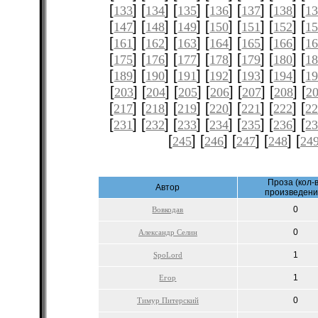
[
] [
] [
] [
] [
] [
] [
133
134
135
136
137
138
1
[
] [
] [
] [
] [
] [
] [
147
148
149
150
151
152
1
[
] [
] [
] [
] [
] [
] [
161
162
163
164
165
166
1
[
] [
] [
] [
] [
] [
] [
175
176
177
178
179
180
1
[
] [
] [
] [
] [
] [
] [
189
190
191
192
193
194
1
[
] [
] [
] [
] [
] [
] [
203
204
205
206
207
208
2
[
] [
] [
] [
] [
] [
] [
217
218
219
220
221
222
2
[
] [
] [
] [
] [
] [
] [
231
232
233
234
235
236
2
[
] [
] [
] [
] [
245
246
247
248
24
Проза (кол-
Автор
произведени
0
Вовкодав
0
Александр Селин
1
SpoLord
1
Егор
0
Тимур Питерский