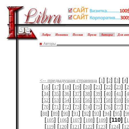
Либра
Новинки
Поэзия
Проза
Авторы
Для ав
Авторы
[
] [
] [
] [
]
<-- предыдущая страница
1
2
3
4
[
] [
] [
] [
] [
] [
] [
] [
] [
16
17
18
19
20
21
22
23
[
] [
] [
] [
] [
] [
] [
] [
] [
34
35
36
37
38
39
40
41
[
] [
] [
] [
] [
] [
] [
] [
] [
52
53
54
55
56
57
58
59
[
] [
] [
] [
] [
] [
] [
] [
] [
70
71
72
73
74
75
76
77
[
] [
] [
] [
] [
] [
] [
] [
] [
88
89
90
91
92
93
94
95
9
[
] [
] [
] [
] [
]
[110]
[
105
106
107
108
109
1
[
] [
] [
] [
] [
] [
] [
119
120
121
122
123
124
12