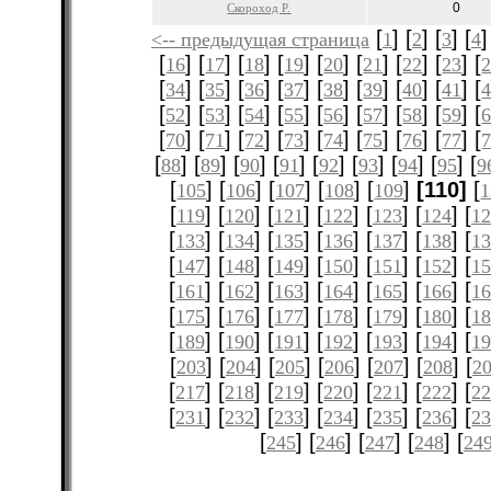
0
Скороход Р.
[
] [
] [
] [
]
<-- предыдущая страница
1
2
3
4
[
] [
] [
] [
] [
] [
] [
] [
] [
16
17
18
19
20
21
22
23
[
] [
] [
] [
] [
] [
] [
] [
] [
34
35
36
37
38
39
40
41
[
] [
] [
] [
] [
] [
] [
] [
] [
52
53
54
55
56
57
58
59
[
] [
] [
] [
] [
] [
] [
] [
] [
70
71
72
73
74
75
76
77
[
] [
] [
] [
] [
] [
] [
] [
] [
88
89
90
91
92
93
94
95
9
[
] [
] [
] [
] [
]
[110]
[
105
106
107
108
109
1
[
] [
] [
] [
] [
] [
] [
119
120
121
122
123
124
12
[
] [
] [
] [
] [
] [
] [
133
134
135
136
137
138
1
[
] [
] [
] [
] [
] [
] [
147
148
149
150
151
152
1
[
] [
] [
] [
] [
] [
] [
161
162
163
164
165
166
1
[
] [
] [
] [
] [
] [
] [
175
176
177
178
179
180
1
[
] [
] [
] [
] [
] [
] [
189
190
191
192
193
194
1
[
] [
] [
] [
] [
] [
] [
203
204
205
206
207
208
2
[
] [
] [
] [
] [
] [
] [
217
218
219
220
221
222
2
[
] [
] [
] [
] [
] [
] [
231
232
233
234
235
236
2
[
] [
] [
] [
] [
245
246
247
248
24