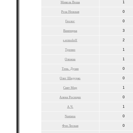
1
Микола Воша
0
Роза Нежная
0
Геолог
3
Вампирка
2
s.ermoloff
1
Тризно
1
Олежка
0
Тень_Души
0
Олег Шадурко
1
Свят Мир
0
Алена Росицки
1
А.Ч.
0
Nastana
0
Фея Лесная