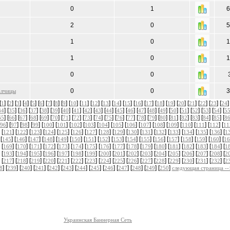
0
1
6
2
0
5
1
0
1
1
0
1
0
0
0
0
3
олчицы
[
] [
] [
] [
] [
] [
] [
] [
] [
] [
] [
] [
] [
] [
] [
] [
] [
] [
] [
] [
] [
] [
] [
] [
]
1
2
3
4
5
6
7
8
9
10
11
12
13
14
15
16
17
18
19
20
21
22
23
24
] [
] [
] [
] [
] [
] [
] [
] [
] [
] [
] [
] [
] [
] [
] [
] [
] [
] [
] [
] [
] [
34
35
36
37
38
39
40
41
42
43
44
45
46
47
48
49
50
51
52
53
54
5
] [
] [
] [
] [
] [
] [
] [
] [
] [
] [
] [
] [
] [
] [
] [
] [
] [
] [
] [
] [
] [
65
66
67
68
69
70
71
72
73
74
75
76
77
78
79
80
81
82
83
84
85
8
] [
] [
] [
] [
] [
] [
] [
] [
] [
] [
] [
] [
] [
] [
] [
] [
] [
96
97
98
99
100
101
102
103
104
105
106
107
108
109
110
111
112
11
 [
] [
] [
] [
] [
] [
] [
] [
] [
] [
] [
] [
] [
] [
] [
] [
] [
121
122
123
124
125
126
127
128
129
130
131
132
133
134
135
136
1
 [
] [
] [
] [
] [
] [
] [
] [
] [
] [
] [
] [
] [
] [
] [
] [
] [
145
146
147
148
149
150
151
152
153
154
155
156
157
158
159
160
16
 [
] [
] [
] [
] [
] [
] [
] [
] [
] [
] [
] [
] [
] [
] [
] [
] [
169
170
171
172
173
174
175
176
177
178
179
180
181
182
183
184
1
 [
] [
] [
] [
] [
] [
] [
] [
] [
] [
] [
] [
] [
] [
] [
] [
] [
193
194
195
196
197
198
199
200
201
202
203
204
205
206
207
208
2
 [
] [
] [
] [
] [
] [
] [
] [
] [
] [
] [
] [
] [
] [
] [
] [
] [
217
218
219
220
221
222
223
224
225
226
227
228
229
230
231
232
2
] [
] [
] [
] [
] [
] [
] [
] [
] [
] [
] [
] [
]
8
239
240
241
242
243
244
245
246
247
248
249
250
следующая страница --
Украинская Баннерная Сеть