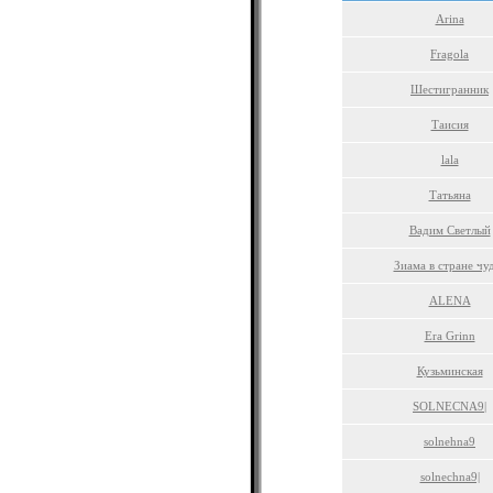
Arina
Fragola
Шестигранник
Таисия
lala
Татьяна
Вадим Светлый
Зиама в стране чу
ALENA
Era Grinn
Кузьминская
SOLNECNA9|
solnehna9
solnechna9|