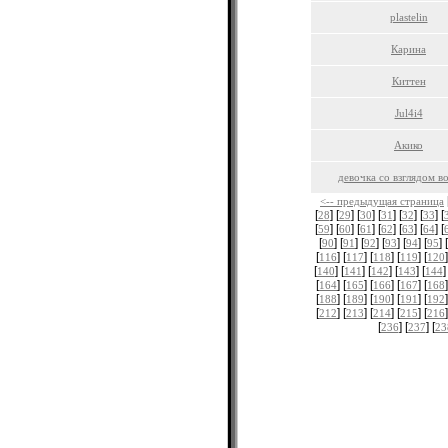
plastelin
Карина
Киттен
Jul4i4
Акико
девочка со взглядом в
<-- предыдущая страница
[
] [
] [
] [
] [
] [
] [
28
29
30
31
32
33
[
] [
] [
] [
] [
] [
] [
59
60
61
62
63
64
[
] [
] [
] [
] [
] [
] [
90
91
92
93
94
95
[
] [
] [
] [
] [
]
116
117
118
119
120
[
] [
] [
] [
] [
]
140
141
142
143
144
[
] [
] [
] [
] [
]
164
165
166
167
168
[
] [
] [
] [
] [
]
188
189
190
191
192
[
] [
] [
] [
] [
]
212
213
214
215
216
[
] [
] [
236
237
23