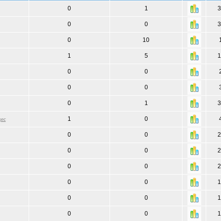
0
1
3
0
0
3
0
10
1
5
1
0
0
0
0
0
1
3
1
0
дес
0
0
2
0
0
2
0
0
2
0
0
1
0
0
1
0
0
1