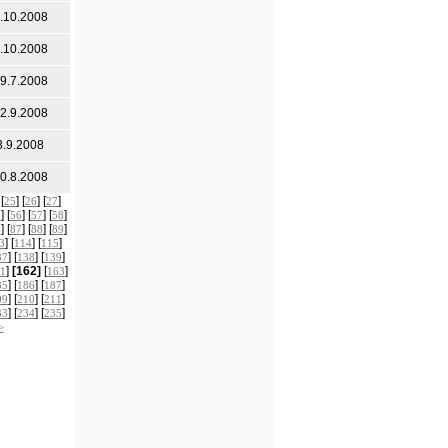
.10.2008
.10.2008
9.7.2008
2.9.2008
3.9.2008
0.8.2008
 [
] [
] [
]
25
26
27
] [
] [
] [
]
5
56
57
58
] [
] [
] [
]
6
87
88
89
] [
] [
]
3
114
115
] [
] [
]
37
138
139
]
[162]
[
]
1
163
] [
] [
]
85
186
187
] [
] [
]
09
210
211
] [
] [
]
33
234
235
>