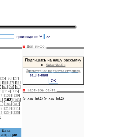
Доп. инфо.
Подпишись на нашу рассылку
от
Subscribe.Ru
Литературное творчество студентов.
 [
] [
] [
]
25
26
27
] [
] [
] [
]
5
56
57
58
] [
] [
] [
]
6
87
88
89
Партнеры сайта
] [
] [
]
3
114
115
] [
] [
]
37
138
139
{v_xap_link1} {v_xap_link2}
]
[162]
[
]
1
163
] [
] [
]
85
186
187
] [
] [
]
09
210
211
] [
] [
]
33
234
235
>
Дата
гистрации