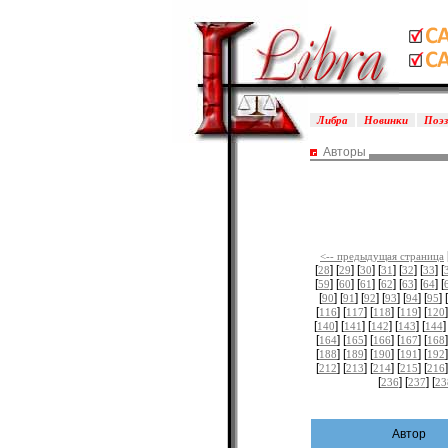
Либра
Новинки
Поэ
Авторы
<-- предыдущая страница
[
] [
] [
] [
] [
] [
] [
28
29
30
31
32
33
[
] [
] [
] [
] [
] [
] [
59
60
61
62
63
64
[
] [
] [
] [
] [
] [
] [
90
91
92
93
94
95
[
] [
] [
] [
] [
]
116
117
118
119
120
[
] [
] [
] [
] [
]
140
141
142
143
144
[
] [
] [
] [
] [
]
164
165
166
167
168
[
] [
] [
] [
] [
]
188
189
190
191
192
[
] [
] [
] [
] [
]
212
213
214
215
216
[
] [
] [
236
237
23
Автор