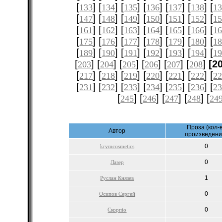
[
] [
] [
] [
] [
] [
] [
133
134
135
136
137
138
1
[
] [
] [
] [
] [
] [
] [
147
148
149
150
151
152
1
[
] [
] [
] [
] [
] [
] [
161
162
163
164
165
166
1
[
] [
] [
] [
] [
] [
] [
175
176
177
178
179
180
1
[
] [
] [
] [
] [
] [
] [
189
190
191
192
193
194
1
[
] [
] [
] [
] [
] [
]
[2
203
204
205
206
207
208
[
] [
] [
] [
] [
] [
] [
217
218
219
220
221
222
2
[
] [
] [
] [
] [
] [
] [
231
232
233
234
235
236
2
[
] [
] [
] [
] [
245
246
247
248
24
Проза (кол-
Автор
произведени
0
krymcosmetics
0
Лазер
1
Руслан Князев
0
Осипов Сергей
0
Скорпіо