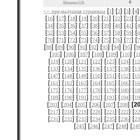
0
Меньшов О.В.
[
] [
] [
] [
]
<-- предыдущая страница
1
2
3
4
[
] [
] [
] [
] [
] [
] [
] [
] [
16
17
18
19
20
21
22
23
[
] [
] [
] [
] [
] [
] [
] [
] [
34
35
36
37
38
39
40
41
[
] [
] [
] [
] [
] [
] [
] [
] [
52
53
54
55
56
57
58
59
[
] [
] [
] [
] [
] [
] [
] [
] [
70
71
72
73
74
75
76
77
[
] [
] [
] [
] [
] [
] [
] [
] [
88
89
90
91
92
93
94
95
9
[
] [
] [
] [
] [
] [
] [
105
106
107
108
109
110
1
[
] [
] [
] [
] [
] [
] [
119
120
121
122
123
124
12
[
] [
] [
] [
] [
] [
] [
133
134
135
136
137
138
1
[
] [
] [
] [
] [
] [
] [
147
148
149
150
151
152
1
[
] [
] [
] [
] [
] [
] [
161
162
163
164
165
166
1
[
] [
] [
] [
] [
] [
] [
175
176
177
178
179
180
1
[
] [
] [
] [
] [
] [
] [
189
190
191
192
193
194
1
[
] [
] [
] [
] [
] [
]
[2
203
204
205
206
207
208
[
] [
] [
] [
] [
] [
] [
217
218
219
220
221
222
2
[
] [
] [
] [
] [
] [
] [
231
232
233
234
235
236
2
[
] [
] [
] [
] [
245
246
247
248
24