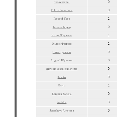
0
oknavkrymu
0
Echo of emotions
1
Георгій Ухов
0
Татьяна Борец
1
Игорь Журавель
1
Эндрю Фримэн
0
Слава Дальвин
0
Андрей Юрченко
0
Дівчина із карими очима
0
Зовсім
1
Олэна
0
Богдана Зоряна
3
teoddor
0
Serischeva Antonina