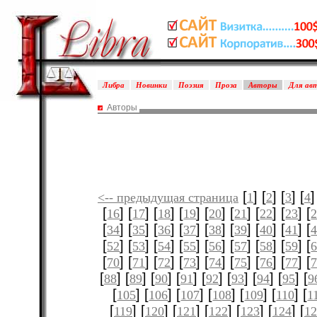
Либра
Новинки
Поэзия
Проза
Авторы
Для ав
Авторы
[
] [
] [
] [
]
<-- предыдущая страница
1
2
3
4
[
] [
] [
] [
] [
] [
] [
] [
] [
16
17
18
19
20
21
22
23
[
] [
] [
] [
] [
] [
] [
] [
] [
34
35
36
37
38
39
40
41
[
] [
] [
] [
] [
] [
] [
] [
] [
52
53
54
55
56
57
58
59
[
] [
] [
] [
] [
] [
] [
] [
] [
70
71
72
73
74
75
76
77
[
] [
] [
] [
] [
] [
] [
] [
] [
88
89
90
91
92
93
94
95
9
[
] [
] [
] [
] [
] [
] [
105
106
107
108
109
110
1
[
] [
] [
] [
] [
] [
] [
119
120
121
122
123
124
12