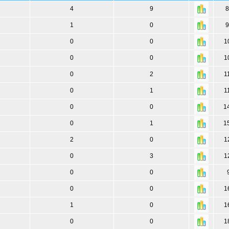
4
9
8
1
0
9
0
0
1
0
0
1
0
2
1
0
1
1
0
0
1
0
1
1
2
0
1
0
3
1
0
0
0
0
1
1
0
1
0
0
1