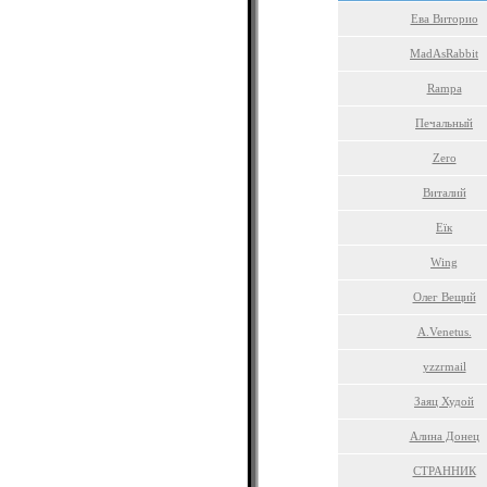
Ева Виторио
MadAsRabbit
Rampa
Печальный
Zero
Виталий
Еїк
Wing
Олег Вещий
A.Venetus.
yzzrmail
Заяц Худой
Алина Донец
СТРАННИК