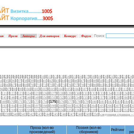
Поиск:
зия
Проза
Авторы
Для авторов
Конкурс
Форум
[
] [
] [
] [
] [
] [
] [
] [
] [
] [
] [
] [
] [
] [
] [
] [
] [
] [
] [
] [
] [
] [
] [
] [
]
1
2
3
4
5
6
7
8
9
10
11
12
13
14
15
16
17
18
19
20
21
22
23
24
] [
] [
] [
] [
] [
] [
] [
] [
] [
] [
] [
] [
] [
] [
] [
] [
] [
] [
] [
] [
] [
34
35
36
37
38
39
40
41
42
43
44
45
46
47
48
49
50
51
52
53
54
5
] [
] [
] [
] [
] [
] [
] [
] [
] [
] [
] [
] [
] [
] [
] [
] [
] [
] [
] [
] [
] [
65
66
67
68
69
70
71
72
73
74
75
76
77
78
79
80
81
82
83
84
85
8
] [
] [
] [
] [
] [
] [
] [
] [
] [
] [
] [
] [
] [
] [
] [
] [
] [
96
97
98
99
100
101
102
103
104
105
106
107
108
109
110
111
112
11
 [
] [
] [
] [
] [
] [
] [
] [
] [
] [
] [
] [
] [
] [
] [
] [
] [
121
122
123
124
125
126
127
128
129
130
131
132
133
134
135
136
1
 [
] [
] [
] [
] [
] [
] [
] [
] [
] [
] [
] [
] [
] [
] [
] [
] [
145
146
147
148
149
150
151
152
153
154
155
156
157
158
159
160
1
 [
] [
] [
] [
] [
] [
]
[175]
[
] [
] [
] [
] [
] [
] [
] [
] [
] [
169
170
171
172
173
174
176
177
178
179
180
181
182
183
184
1
 [
] [
] [
] [
] [
] [
] [
] [
] [
] [
] [
] [
] [
] [
] [
] [
] [
193
194
195
196
197
198
199
200
201
202
203
204
205
206
207
208
2
 [
] [
] [
] [
] [
] [
] [
] [
] [
] [
] [
] [
] [
] [
] [
] [
] [
217
218
219
220
221
222
223
224
225
226
227
228
229
230
231
232
2
] [
] [
] [
] [
] [
] [
] [
] [
] [
] [
] [
] [
]
8
239
240
241
242
243
244
245
246
247
248
249
250
следующая страница --
Проза (кол-во
Поэзия (кол-во
Рейтинг
произведений)
сборников)
ре