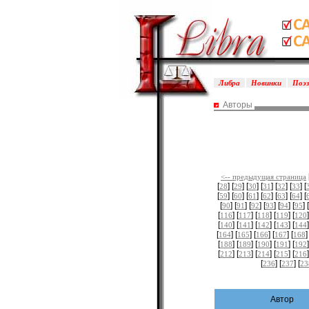
Либра
Новинки
Поэ
Авторы
<-- предыдущая страница
[
] [
] [
] [
] [
] [
] [
28
29
30
31
32
33
[
] [
] [
] [
] [
] [
] [
59
60
61
62
63
64
[
] [
] [
] [
] [
] [
] [
90
91
92
93
94
95
[
] [
] [
] [
] [
]
116
117
118
119
120
[
] [
] [
] [
] [
]
140
141
142
143
144
[
] [
] [
] [
] [
]
164
165
166
167
168
[
] [
] [
] [
] [
]
188
189
190
191
192
[
] [
] [
] [
] [
]
212
213
214
215
216
[
] [
] [
236
237
23
Автор