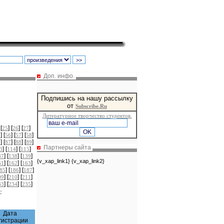
Доп. инфо.
Подпишись на нашу рассылку
от
Subscribe.Ru
Литературное творчество студентов.
 [
] [
] [
]
25
26
27
] [
] [
] [
]
5
56
57
58
] [
] [
] [
]
6
87
88
89
Партнеры сайта
] [
] [
]
3
114
115
] [
] [
]
37
138
139
{v_xap_link1} {v_xap_link2}
] [
] [
]
61
162
163
] [
] [
]
85
186
187
] [
] [
]
09
210
211
] [
] [
]
33
234
235
>
Дата
гистрации