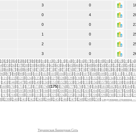
3
0
1
0
4
2
0
0
2
1
0
2
2
0
2
3
0
2
[
] [
] [
] [
] [
] [
] [
] [
] [
] [
] [
] [
] [
] [
] [
] [
] [
] [
] [
] [
] [
] [
] [
] [
]
1
2
3
4
5
6
7
8
9
10
11
12
13
14
15
16
17
18
19
20
21
22
23
24
] [
] [
] [
] [
] [
] [
] [
] [
] [
] [
] [
] [
] [
] [
] [
] [
] [
] [
] [
] [
] [
34
35
36
37
38
39
40
41
42
43
44
45
46
47
48
49
50
51
52
53
54
5
] [
] [
] [
] [
] [
] [
] [
] [
] [
] [
] [
] [
] [
] [
] [
] [
] [
] [
] [
] [
] [
65
66
67
68
69
70
71
72
73
74
75
76
77
78
79
80
81
82
83
84
85
8
] [
] [
] [
] [
] [
] [
] [
] [
] [
] [
] [
] [
] [
] [
] [
] [
] [
96
97
98
99
100
101
102
103
104
105
106
107
108
109
110
111
112
11
 [
] [
] [
] [
] [
] [
] [
] [
] [
] [
] [
] [
] [
] [
] [
] [
] [
121
122
123
124
125
126
127
128
129
130
131
132
133
134
135
136
1
 [
] [
] [
] [
] [
] [
] [
] [
] [
] [
] [
] [
] [
] [
] [
] [
] [
145
146
147
148
149
150
151
152
153
154
155
156
157
158
159
160
1
 [
] [
] [
] [
] [
] [
]
[175]
[
] [
] [
] [
] [
] [
] [
] [
] [
] [
169
170
171
172
173
174
176
177
178
179
180
181
182
183
184
1
 [
] [
] [
] [
] [
] [
] [
] [
] [
] [
] [
] [
] [
] [
] [
] [
] [
193
194
195
196
197
198
199
200
201
202
203
204
205
206
207
208
2
 [
] [
] [
] [
] [
] [
] [
] [
] [
] [
] [
] [
] [
] [
] [
] [
] [
217
218
219
220
221
222
223
224
225
226
227
228
229
230
231
232
2
] [
] [
] [
] [
] [
] [
] [
] [
] [
] [
] [
] [
]
8
239
240
241
242
243
244
245
246
247
248
249
250
следующая страница --
Украинская Баннерная Сеть