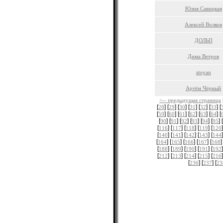
Юлия Савицкая
Алексей Волков
ДОЛЬП
Дима Ветров
stoyan
Артём Чёрный
<-- предыдущая страница
[
] [
] [
] [
] [
] [
] [
28
29
30
31
32
33
[
] [
] [
] [
] [
] [
] [
59
60
61
62
63
64
[
] [
] [
] [
] [
] [
] [
90
91
92
93
94
95
[
] [
] [
] [
] [
]
116
117
118
119
120
[
] [
] [
] [
] [
]
140
141
142
143
144
[
] [
] [
] [
] [
]
164
165
166
167
168
[
] [
] [
] [
] [
]
188
189
190
191
192
[
] [
] [
] [
] [
]
212
213
214
215
216
[
] [
] [
236
237
23