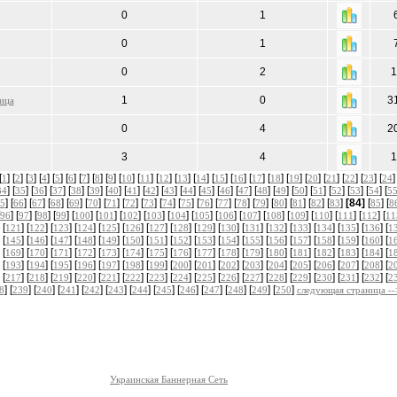
0
1
0
1
0
2
1
1
0
3
ица
0
4
2
3
4
1
[
] [
] [
] [
] [
] [
] [
] [
] [
] [
] [
] [
] [
] [
] [
] [
] [
] [
] [
] [
] [
] [
] [
] [
]
1
2
3
4
5
6
7
8
9
10
11
12
13
14
15
16
17
18
19
20
21
22
23
24
] [
] [
] [
] [
] [
] [
] [
] [
] [
] [
] [
] [
] [
] [
] [
] [
] [
] [
] [
] [
] [
34
35
36
37
38
39
40
41
42
43
44
45
46
47
48
49
50
51
52
53
54
5
] [
] [
] [
] [
] [
] [
] [
] [
] [
] [
] [
] [
] [
] [
] [
] [
] [
] [
]
[84]
[
] [
5
66
67
68
69
70
71
72
73
74
75
76
77
78
79
80
81
82
83
85
8
] [
] [
] [
] [
] [
] [
] [
] [
] [
] [
] [
] [
] [
] [
] [
] [
] [
96
97
98
99
100
101
102
103
104
105
106
107
108
109
110
111
112
11
 [
] [
] [
] [
] [
] [
] [
] [
] [
] [
] [
] [
] [
] [
] [
] [
] [
121
122
123
124
125
126
127
128
129
130
131
132
133
134
135
136
1
 [
] [
] [
] [
] [
] [
] [
] [
] [
] [
] [
] [
] [
] [
] [
] [
] [
145
146
147
148
149
150
151
152
153
154
155
156
157
158
159
160
1
 [
] [
] [
] [
] [
] [
] [
] [
] [
] [
] [
] [
] [
] [
] [
] [
] [
169
170
171
172
173
174
175
176
177
178
179
180
181
182
183
184
1
 [
] [
] [
] [
] [
] [
] [
] [
] [
] [
] [
] [
] [
] [
] [
] [
] [
193
194
195
196
197
198
199
200
201
202
203
204
205
206
207
208
2
 [
] [
] [
] [
] [
] [
] [
] [
] [
] [
] [
] [
] [
] [
] [
] [
] [
217
218
219
220
221
222
223
224
225
226
227
228
229
230
231
232
2
] [
] [
] [
] [
] [
] [
] [
] [
] [
] [
] [
] [
]
8
239
240
241
242
243
244
245
246
247
248
249
250
следующая страница --
Украинская Баннерная Сеть