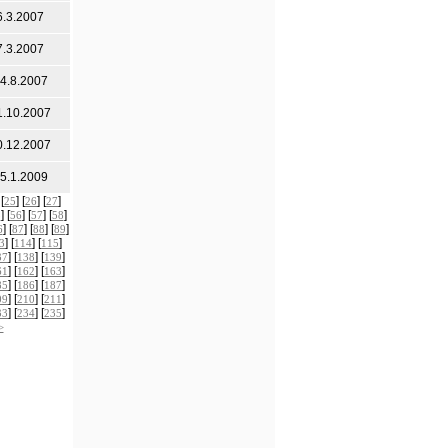
6.3.2007
7.3.2007
4.8.2007
1.10.2007
0.12.2007
5.1.2009
 [
] [
] [
]
25
26
27
] [
] [
] [
]
5
56
57
58
] [
] [
] [
]
6
87
88
89
] [
] [
]
3
114
115
] [
] [
]
37
138
139
] [
] [
]
61
162
163
] [
] [
]
85
186
187
] [
] [
]
09
210
211
] [
] [
]
33
234
235
>