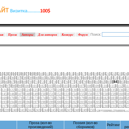
Поиск:
зия
Проза
Авторы
Для авторов
Конкурс
Форум
[
] [
] [
] [
] [
] [
] [
] [
] [
] [
] [
] [
] [
] [
] [
] [
] [
] [
] [
] [
] [
] [
] [
] [
]
1
2
3
4
5
6
7
8
9
10
11
12
13
14
15
16
17
18
19
20
21
22
23
24
] [
] [
] [
] [
] [
] [
] [
] [
] [
] [
] [
] [
] [
] [
] [
] [
] [
] [
] [
] [
] [
34
35
36
37
38
39
40
41
42
43
44
45
46
47
48
49
50
51
52
53
54
5
] [
] [
] [
] [
] [
] [
] [
] [
] [
] [
] [
] [
] [
] [
] [
] [
] [
] [
]
[84]
[
] [
5
66
67
68
69
70
71
72
73
74
75
76
77
78
79
80
81
82
83
85
8
] [
] [
] [
] [
] [
] [
] [
] [
] [
] [
] [
] [
] [
] [
] [
] [
] [
96
97
98
99
100
101
102
103
104
105
106
107
108
109
110
111
112
11
 [
] [
] [
] [
] [
] [
] [
] [
] [
] [
] [
] [
] [
] [
] [
] [
] [
121
122
123
124
125
126
127
128
129
130
131
132
133
134
135
136
1
 [
] [
] [
] [
] [
] [
] [
] [
] [
] [
] [
] [
] [
] [
] [
] [
] [
145
146
147
148
149
150
151
152
153
154
155
156
157
158
159
160
1
 [
] [
] [
] [
] [
] [
] [
] [
] [
] [
] [
] [
] [
] [
] [
] [
] [
169
170
171
172
173
174
175
176
177
178
179
180
181
182
183
184
1
 [
] [
] [
] [
] [
] [
] [
] [
] [
] [
] [
] [
] [
] [
] [
] [
] [
193
194
195
196
197
198
199
200
201
202
203
204
205
206
207
208
2
 [
] [
] [
] [
] [
] [
] [
] [
] [
] [
] [
] [
] [
] [
] [
] [
] [
217
218
219
220
221
222
223
224
225
226
227
228
229
230
231
232
2
] [
] [
] [
] [
] [
] [
] [
] [
] [
] [
] [
] [
]
8
239
240
241
242
243
244
245
246
247
248
249
250
следующая страница --
Проза (кол-во
Поэзия (кол-во
Рейтинг
произведений)
сборников)
ре