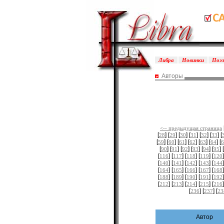
Либра
Новинки
Поэ
Авторы
<-- предыдущая страница
[
] [
] [
] [
] [
] [
] [
28
29
30
31
32
33
[
] [
] [
] [
] [
] [
] [
59
60
61
62
63
64
6
[
] [
] [
] [
] [
] [
] [
90
91
92
93
94
95
[
] [
] [
] [
] [
]
116
117
118
119
120
[
] [
] [
] [
] [
]
140
141
142
143
144
[
] [
] [
] [
] [
]
164
165
166
167
168
[
] [
] [
] [
] [
]
188
189
190
191
192
[
] [
] [
] [
] [
]
212
213
214
215
216
[
] [
] [
236
237
23
Автор