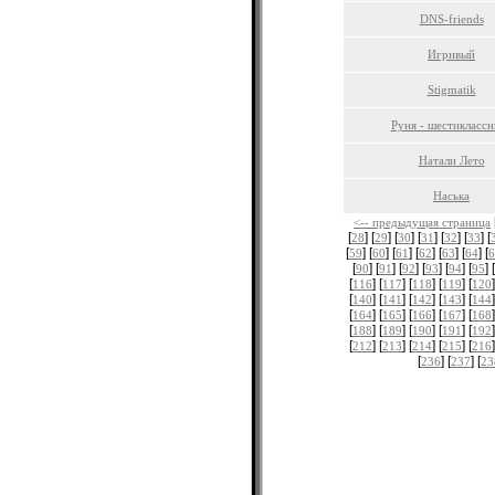
DNS-friends
Игривый
Stigmatik
Руня - шестиклассн
Натали Лето
Наська
<-- предыдущая страница
[
] [
] [
] [
] [
] [
] [
28
29
30
31
32
33
[
] [
] [
] [
] [
] [
] [
59
60
61
62
63
64
6
[
] [
] [
] [
] [
] [
] [
90
91
92
93
94
95
[
] [
] [
] [
] [
]
116
117
118
119
120
[
] [
] [
] [
] [
]
140
141
142
143
144
[
] [
] [
] [
] [
]
164
165
166
167
168
[
] [
] [
] [
] [
]
188
189
190
191
192
[
] [
] [
] [
] [
]
212
213
214
215
216
[
] [
] [
236
237
23