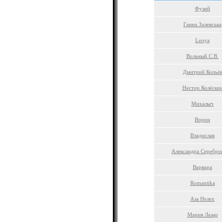
Фузий
Ганна Залевська
Leoya
Вольный С.В.
Дмитрий Копьё
Нестор Колёски
Михалыч
Ворон
Владислав
Александра Серебро
Варвара
Romantika
Аза Нелех
Мария Лазар