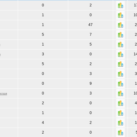
0
2
1
1
0
1
1
47
2
5
7
2
1
5
2
в
3
0
1
н
5
2
2
0
3
3
0
9
1
0
3
1
вская
2
0
4
1
0
1
4
2
1
2
0