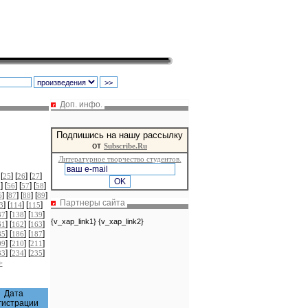
Доп. инфо.
Подпишись на нашу рассылку
от
Subscribe.Ru
Литературное творчество студентов.
 [
] [
] [
]
25
26
27
] [
] [
] [
]
5
56
57
58
] [
] [
] [
]
6
87
88
89
Партнеры сайта
] [
] [
]
3
114
115
] [
] [
]
37
138
139
{v_xap_link1} {v_xap_link2}
] [
] [
]
61
162
163
] [
] [
]
85
186
187
] [
] [
]
09
210
211
] [
] [
]
33
234
235
>
Дата
гистрации