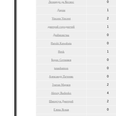
0
Леонардо да Космос
1
Дарин
2
Vincent Vincent
1
дмитрий городничий
0
Дюймовочка
0
Haruki Kawabata
1
Henk
0
Борис Сотников
0
tutanhamon
0
Александр Паченко
2
Златан Марков
4
Alexey Rudenko
2
Шморгун Дмитрий
0
Елена Ясная