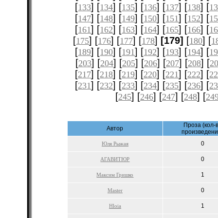
[
] [
] [
] [
] [
] [
] [
133
134
135
136
137
138
1
[
] [
] [
] [
] [
] [
] [
147
148
149
150
151
152
1
[
] [
] [
] [
] [
] [
] [
161
162
163
164
165
166
1
[
] [
] [
] [
]
[179]
[
] [
175
176
177
178
180
1
[
] [
] [
] [
] [
] [
] [
189
190
191
192
193
194
1
[
] [
] [
] [
] [
] [
] [
203
204
205
206
207
208
2
[
] [
] [
] [
] [
] [
] [
217
218
219
220
221
222
2
[
] [
] [
] [
] [
] [
] [
231
232
233
234
235
236
2
[
] [
] [
] [
] [
245
246
247
248
24
Проза (кол-
Автор
произведени
0
Юля Рыжая
0
АГАВИТЮР
1
Максим Гришко
0
Master
1
Hloia