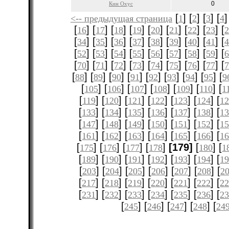
0
Кин Охус
[
] [
] [
] [
]
<-- предыдущая страница
1
2
3
4
[
] [
] [
] [
] [
] [
] [
] [
] [
16
17
18
19
20
21
22
23
[
] [
] [
] [
] [
] [
] [
] [
] [
34
35
36
37
38
39
40
41
[
] [
] [
] [
] [
] [
] [
] [
] [
52
53
54
55
56
57
58
59
[
] [
] [
] [
] [
] [
] [
] [
] [
70
71
72
73
74
75
76
77
[
] [
] [
] [
] [
] [
] [
] [
] [
88
89
90
91
92
93
94
95
9
[
] [
] [
] [
] [
] [
] [
105
106
107
108
109
110
1
[
] [
] [
] [
] [
] [
] [
119
120
121
122
123
124
12
[
] [
] [
] [
] [
] [
] [
133
134
135
136
137
138
1
[
] [
] [
] [
] [
] [
] [
147
148
149
150
151
152
1
[
] [
] [
] [
] [
] [
] [
161
162
163
164
165
166
1
[
] [
] [
] [
]
[179]
[
] [
175
176
177
178
180
1
[
] [
] [
] [
] [
] [
] [
189
190
191
192
193
194
1
[
] [
] [
] [
] [
] [
] [
203
204
205
206
207
208
2
[
] [
] [
] [
] [
] [
] [
217
218
219
220
221
222
2
[
] [
] [
] [
] [
] [
] [
231
232
233
234
235
236
2
[
] [
] [
] [
] [
245
246
247
248
24