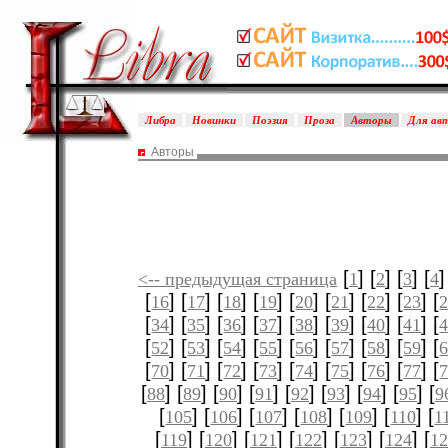
Либра
Новинки
Поэзия
Проза
Авторы
Для ав
Авторы
[
] [
] [
] [
]
<-- предыдущая страница
1
2
3
4
[
] [
] [
] [
] [
] [
] [
] [
] [
16
17
18
19
20
21
22
23
[
] [
] [
] [
] [
] [
] [
] [
] [
34
35
36
37
38
39
40
41
[
] [
] [
] [
] [
] [
] [
] [
] [
52
53
54
55
56
57
58
59
[
] [
] [
] [
] [
] [
] [
] [
] [
70
71
72
73
74
75
76
77
[
] [
] [
] [
] [
] [
] [
] [
] [
88
89
90
91
92
93
94
95
9
[
] [
] [
] [
] [
] [
] [
105
106
107
108
109
110
1
[
] [
] [
] [
] [
] [
] [
119
120
121
122
123
124
12