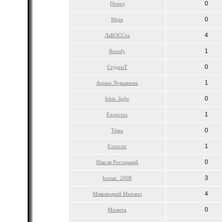
0
Пепел
0
Мрія
4
ЛаКОССта
1
Rowdy
0
СтуденТ
1
Арина Лукьянова
0
Irbis_light
1
Expectos
0
Тёма
1
Exorcist
0
Ніколя Рогоцький
3
korsar_2008
4
Маковецкий Михаил
0
Малюта