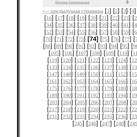
0
Наталия Златопольская
[
] [
] [
] [
]
<-- предыдущая страница
1
2
3
4
[
] [
] [
] [
] [
] [
] [
] [
] [
16
17
18
19
20
21
22
23
[
] [
] [
] [
] [
] [
] [
] [
] [
34
35
36
37
38
39
40
41
[
] [
] [
] [
] [
] [
] [
] [
] [
52
53
54
55
56
57
58
59
[
] [
] [
] [
]
[74]
[
] [
] [
] [
70
71
72
73
75
76
77
[
] [
] [
] [
] [
] [
] [
] [
] [
88
89
90
91
92
93
94
95
9
[
] [
] [
] [
] [
] [
] [
105
106
107
108
109
110
1
[
] [
] [
] [
] [
] [
] [
119
120
121
122
123
124
12
[
] [
] [
] [
] [
] [
] [
133
134
135
136
137
138
1
[
] [
] [
] [
] [
] [
] [
147
148
149
150
151
152
1
[
] [
] [
] [
] [
] [
] [
161
162
163
164
165
166
1
[
] [
] [
] [
] [
] [
] [
175
176
177
178
179
180
1
[
] [
] [
] [
] [
] [
] [
189
190
191
192
193
194
1
[
] [
] [
] [
] [
] [
] [
203
204
205
206
207
208
2
[
] [
] [
] [
] [
] [
] [
217
218
219
220
221
222
2
[
] [
] [
] [
] [
] [
] [
231
232
233
234
235
236
2
[
] [
] [
] [
] [
245
246
247
248
24