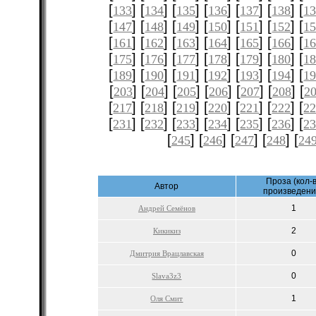
[
] [
] [
] [
] [
] [
] [
133
134
135
136
137
138
1
[
] [
] [
] [
] [
] [
] [
147
148
149
150
151
152
1
[
] [
] [
] [
] [
] [
] [
161
162
163
164
165
166
1
[
] [
] [
] [
] [
] [
] [
175
176
177
178
179
180
1
[
] [
] [
] [
] [
] [
] [
189
190
191
192
193
194
1
[
] [
] [
] [
] [
] [
] [
203
204
205
206
207
208
2
[
] [
] [
] [
] [
] [
] [
217
218
219
220
221
222
2
[
] [
] [
] [
] [
] [
] [
231
232
233
234
235
236
2
[
] [
] [
] [
] [
245
246
247
248
24
Проза (кол-
Автор
произведени
1
Андрей Семёнов
2
Кикикиз
0
Дмитрия Врацлавская
0
Slava3z3
1
Оля Смит