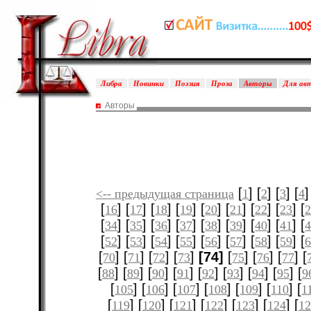
Либра
Новинки
Поэзия
Проза
Авторы
Для ав
Авторы
[
] [
] [
] [
]
<-- предыдущая страница
1
2
3
4
[
] [
] [
] [
] [
] [
] [
] [
] [
16
17
18
19
20
21
22
23
[
] [
] [
] [
] [
] [
] [
] [
] [
34
35
36
37
38
39
40
41
[
] [
] [
] [
] [
] [
] [
] [
] [
52
53
54
55
56
57
58
59
[
] [
] [
] [
]
[74]
[
] [
] [
] [
70
71
72
73
75
76
77
[
] [
] [
] [
] [
] [
] [
] [
] [
88
89
90
91
92
93
94
95
9
[
] [
] [
] [
] [
] [
] [
105
106
107
108
109
110
1
[
] [
] [
] [
] [
] [
] [
119
120
121
122
123
124
12