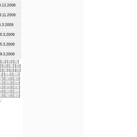
0.12.2008
3.11.2009
5.3.2009
0.3.2009
5.3.2009
9.3.2009
 [
] [
] [
]
25
26
27
] [
] [
] [
]
5
56
57
58
] [
] [
] [
]
6
87
88
89
] [
] [
]
13
114
115
] [
] [
]
37
138
139
] [
] [
]
61
162
163
] [
] [
]
85
186
187
] [
] [
]
09
210
211
] [
] [
]
33
234
235
>