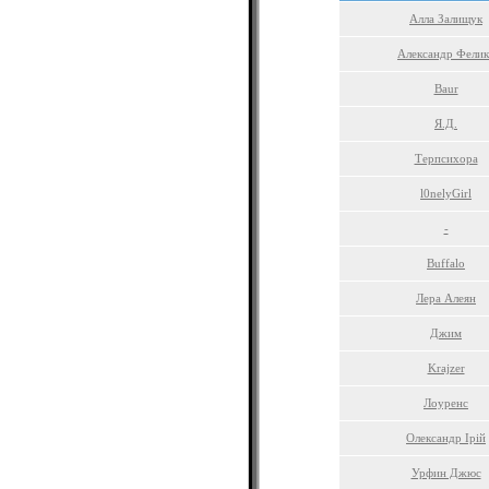
Алла Залищук
Александр Фелик
Baur
Я.Д.
Терпсихора
l0nelyGirl
-
Buffalo
Лера Алеян
Джим
Krajzer
Лоуренс
Олександр Ірій
Урфин Джюс