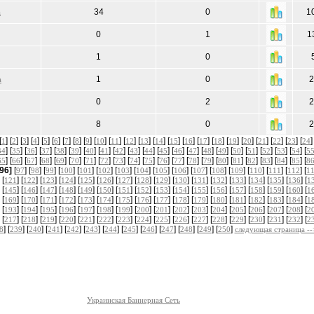
34
0
1
а
0
1
1
1
0
1
0
2
а
0
2
2
8
0
2
[
] [
] [
] [
] [
] [
] [
] [
] [
] [
] [
] [
] [
] [
] [
] [
] [
] [
] [
] [
] [
] [
] [
] [
]
1
2
3
4
5
6
7
8
9
10
11
12
13
14
15
16
17
18
19
20
21
22
23
24
] [
] [
] [
] [
] [
] [
] [
] [
] [
] [
] [
] [
] [
] [
] [
] [
] [
] [
] [
] [
] [
34
35
36
37
38
39
40
41
42
43
44
45
46
47
48
49
50
51
52
53
54
5
] [
] [
] [
] [
] [
] [
] [
] [
] [
] [
] [
] [
] [
] [
] [
] [
] [
] [
] [
] [
] [
65
66
67
68
69
70
71
72
73
74
75
76
77
78
79
80
81
82
83
84
85
8
[96]
[
] [
] [
] [
] [
] [
] [
] [
] [
] [
] [
] [
] [
] [
] [
] [
] [
97
98
99
100
101
102
103
104
105
106
107
108
109
110
111
112
1
 [
] [
] [
] [
] [
] [
] [
] [
] [
] [
] [
] [
] [
] [
] [
] [
] [
121
122
123
124
125
126
127
128
129
130
131
132
133
134
135
136
1
 [
] [
] [
] [
] [
] [
] [
] [
] [
] [
] [
] [
] [
] [
] [
] [
] [
145
146
147
148
149
150
151
152
153
154
155
156
157
158
159
160
1
 [
] [
] [
] [
] [
] [
] [
] [
] [
] [
] [
] [
] [
] [
] [
] [
] [
169
170
171
172
173
174
175
176
177
178
179
180
181
182
183
184
1
 [
] [
] [
] [
] [
] [
] [
] [
] [
] [
] [
] [
] [
] [
] [
] [
] [
193
194
195
196
197
198
199
200
201
202
203
204
205
206
207
208
2
 [
] [
] [
] [
] [
] [
] [
] [
] [
] [
] [
] [
] [
] [
] [
] [
] [
217
218
219
220
221
222
223
224
225
226
227
228
229
230
231
232
2
] [
] [
] [
] [
] [
] [
] [
] [
] [
] [
] [
] [
]
8
239
240
241
242
243
244
245
246
247
248
249
250
следующая страница --
Украинская Баннерная Сеть