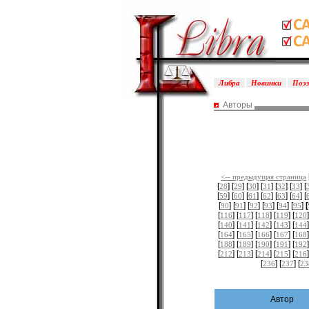
Либра
Новинки
Поэ
Авторы
<-- предыдущая страница
[
] [
] [
] [
] [
] [
] [
28
29
30
31
32
33
[
] [
] [
] [
] [
] [
] [
59
60
61
62
63
64
[
] [
] [
] [
] [
] [
]
90
91
92
93
94
95
[
] [
] [
] [
] [
]
116
117
118
119
120
[
] [
] [
] [
] [
]
140
141
142
143
144
[
] [
] [
] [
] [
]
164
165
166
167
168
[
] [
] [
] [
] [
]
188
189
190
191
192
[
] [
] [
] [
] [
]
212
213
214
215
216
[
] [
] [
236
237
23
Автор