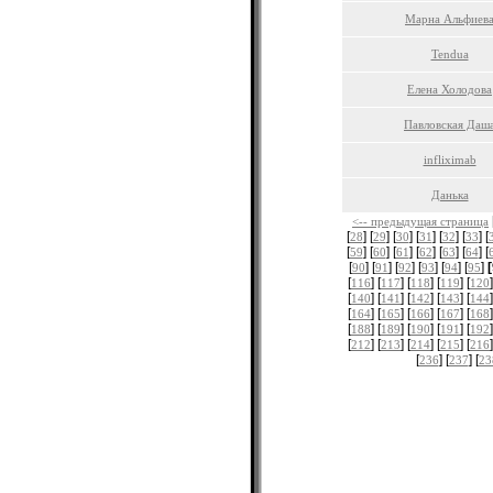
Марна Альфиев
Tendua
Елена Холодова
Павловская Даш
infliximab
Данька
<-- предыдущая страница
[
] [
] [
] [
] [
] [
] [
28
29
30
31
32
33
[
] [
] [
] [
] [
] [
] [
59
60
61
62
63
64
[
] [
] [
] [
] [
] [
]
90
91
92
93
94
95
[
] [
] [
] [
] [
]
116
117
118
119
120
[
] [
] [
] [
] [
]
140
141
142
143
144
[
] [
] [
] [
] [
]
164
165
166
167
168
[
] [
] [
] [
] [
]
188
189
190
191
192
[
] [
] [
] [
] [
]
212
213
214
215
216
[
] [
] [
236
237
23