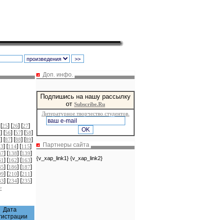
Доп. инфо.
Подпишись на нашу рассылку
от
Subscribe.Ru
Литературное творчество студентов.
 [
] [
] [
]
25
26
27
] [
] [
] [
]
5
56
57
58
] [
] [
] [
]
6
87
88
89
Партнеры сайта
] [
] [
]
13
114
115
] [
] [
]
37
138
139
{v_xap_link1} {v_xap_link2}
] [
] [
]
61
162
163
] [
] [
]
85
186
187
] [
] [
]
09
210
211
] [
] [
]
33
234
235
>
Дата
гистрации