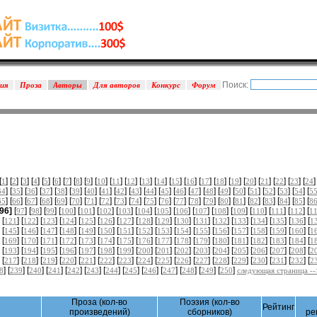
Поиск:
зия
Проза
Авторы
Для авторов
Конкурс
Форум
[
] [
] [
] [
] [
] [
] [
] [
] [
] [
] [
] [
] [
] [
] [
] [
] [
] [
] [
] [
] [
] [
] [
] [
]
1
2
3
4
5
6
7
8
9
10
11
12
13
14
15
16
17
18
19
20
21
22
23
24
] [
] [
] [
] [
] [
] [
] [
] [
] [
] [
] [
] [
] [
] [
] [
] [
] [
] [
] [
] [
] [
34
35
36
37
38
39
40
41
42
43
44
45
46
47
48
49
50
51
52
53
54
5
] [
] [
] [
] [
] [
] [
] [
] [
] [
] [
] [
] [
] [
] [
] [
] [
] [
] [
] [
] [
] [
65
66
67
68
69
70
71
72
73
74
75
76
77
78
79
80
81
82
83
84
85
8
[96]
[
] [
] [
] [
] [
] [
] [
] [
] [
] [
] [
] [
] [
] [
] [
] [
] [
97
98
99
100
101
102
103
104
105
106
107
108
109
110
111
112
1
 [
] [
] [
] [
] [
] [
] [
] [
] [
] [
] [
] [
] [
] [
] [
] [
] [
121
122
123
124
125
126
127
128
129
130
131
132
133
134
135
136
1
 [
] [
] [
] [
] [
] [
] [
] [
] [
] [
] [
] [
] [
] [
] [
] [
] [
145
146
147
148
149
150
151
152
153
154
155
156
157
158
159
160
1
 [
] [
] [
] [
] [
] [
] [
] [
] [
] [
] [
] [
] [
] [
] [
] [
] [
169
170
171
172
173
174
175
176
177
178
179
180
181
182
183
184
1
 [
] [
] [
] [
] [
] [
] [
] [
] [
] [
] [
] [
] [
] [
] [
] [
] [
193
194
195
196
197
198
199
200
201
202
203
204
205
206
207
208
2
 [
] [
] [
] [
] [
] [
] [
] [
] [
] [
] [
] [
] [
] [
] [
] [
] [
217
218
219
220
221
222
223
224
225
226
227
228
229
230
231
232
2
] [
] [
] [
] [
] [
] [
] [
] [
] [
] [
] [
] [
]
8
239
240
241
242
243
244
245
246
247
248
249
250
следующая страница --
Проза (кол-во
Поэзия (кол-во
Рейтинг
произведений)
сборников)
ре