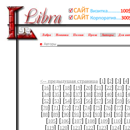
Либра
Новинки
Поэзия
Проза
Авторы
Для ав
Авторы
[
] [
] [
] [
]
<-- предыдущая страница
1
2
3
4
[
] [
] [
] [
] [
] [
] [
] [
] [
16
17
18
19
20
21
22
23
[
] [
] [
] [
] [
] [
] [
] [
] [
34
35
36
37
38
39
40
41
[
] [
] [
] [
] [
] [
] [
] [
] [
52
53
54
55
56
57
58
59
[
] [
] [
] [
] [
] [
] [
] [
] [
70
71
72
73
74
75
76
77
7
[
] [
] [
] [
] [
] [
] [
] [
] [
88
89
90
91
92
93
94
95
9
[
] [
] [
] [
] [
] [
] [
105
106
107
108
109
110
1
[
] [
] [
] [
] [
] [
] [
119
120
121
122
123
124
12