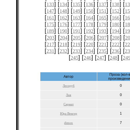
[
] [
] [
] [
] [
] [
] [
133
134
135
136
137
138
1
[
] [
] [
] [
] [
] [
] [
147
148
149
150
151
152
1
[
] [
] [
] [
] [
] [
] [
161
162
163
164
165
166
1
[
] [
] [
] [
] [
] [
] [
175
176
177
178
179
180
1
[
] [
] [
] [
] [
] [
] [
189
190
191
192
193
194
1
[
] [
] [
] [
] [
] [
] [
203
204
205
206
207
208
2
[
] [
] [
] [
] [
] [
] [
217
218
219
220
221
222
2
[
] [
] [
] [
] [
] [
] [
231
232
233
234
235
236
2
[
] [
] [
] [
] [
245
246
247
248
24
Проза (кол-
Автор
произведени
0
Лесоруб
0
Лия
0
Сармат
1
Юра Венгер
7
dimon