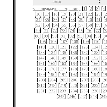
0
Петрова
[
] [
] [
] [
]
<-- предыдущая страница
1
2
3
4
[
] [
] [
] [
] [
] [
] [
] [
] [
16
17
18
19
20
21
22
23
[
] [
] [
] [
] [
] [
] [
] [
] [
34
35
36
37
38
39
40
41
[
] [
] [
] [
] [
] [
] [
] [
] [
52
53
54
55
56
57
58
59
[
] [
] [
] [
] [
] [
] [
] [
] [
70
71
72
73
74
75
76
77
7
[
] [
] [
] [
] [
] [
] [
] [
] [
88
89
90
91
92
93
94
95
9
[
] [
] [
] [
] [
] [
] [
105
106
107
108
109
110
1
[
] [
] [
] [
] [
] [
] [
119
120
121
122
123
124
12
[
] [
] [
] [
] [
] [
] [
133
134
135
136
137
138
1
[
] [
] [
] [
] [
] [
] [
147
148
149
150
151
152
1
[
] [
] [
] [
] [
] [
] [
161
162
163
164
165
166
1
[
] [
] [
] [
] [
] [
] [
175
176
177
178
179
180
1
[
] [
] [
] [
] [
] [
] [
189
190
191
192
193
194
1
[
] [
] [
] [
] [
] [
] [
203
204
205
206
207
208
2
[
] [
] [
] [
] [
] [
] [
217
218
219
220
221
222
2
[
] [
] [
] [
] [
] [
] [
231
232
233
234
235
236
2
[
] [
] [
] [
] [
245
246
247
248
24