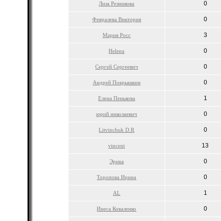
0
Лиза Резникова
0
Февралева Виктория
3
Мария Росс
0
Helena
0
Сергей Сергеевич
0
Андрей Покрышкин
1
Елена Пенькова
0
юрий николаевич
0
Litvinchuk D.R
13
vincent
0
Эрика
0
Торопова Ирина
1
AL
0
Инеса Коваленко