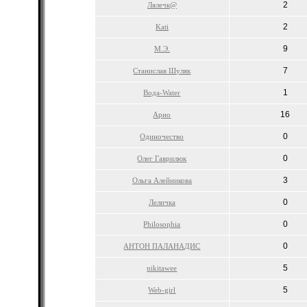
2
Лялечк@
2
Kati
9
М.Э.
7
Станислав Шуляк
1
Bода-Water
16
Арно
0
Одиночество
0
Олег Гаврилюк
3
Ольга Алейникова
0
Леличка
0
Philosophia
0
АНТОН ПАЛАНАДИС
5
nikitawee
5
Web-girl