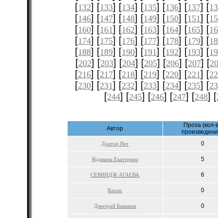
[
] [
] [
] [
] [
] [
] [
132
133
134
135
136
137
1
[
] [
] [
] [
] [
] [
] [
146
147
148
149
150
151
1
[
] [
] [
] [
] [
] [
] [
160
161
162
163
164
165
1
[
] [
] [
] [
] [
] [
] [
174
175
176
177
178
179
1
[
] [
] [
] [
] [
] [
] [
188
189
190
191
192
193
1
[
] [
] [
] [
] [
] [
] [
202
203
204
205
206
207
2
[
] [
] [
] [
] [
] [
] [
216
217
218
219
220
221
2
[
] [
] [
] [
] [
] [
] [
230
231
232
233
234
235
2
[
] [
] [
] [
] [
] [
244
245
246
247
248
Проза (кол-
Автор
произведени
0
Доктор Вет
5
Кудакова Екатерина
6
СЕВИНДЖ АГАЕВА
0
Ramm
0
Дмитрий Бавыкин