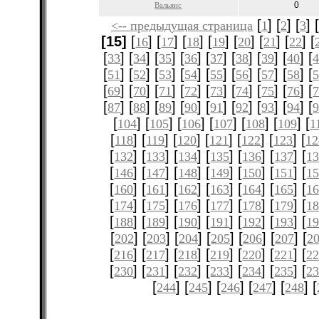
0
Вальянс
[
] [
] [
] [
<-- предыдущая страница
1
2
3
[15]
[
] [
] [
] [
] [
] [
] [
] [
16
17
18
19
20
21
22
[
] [
] [
] [
] [
] [
] [
] [
] [
33
34
35
36
37
38
39
40
[
] [
] [
] [
] [
] [
] [
] [
] [
51
52
53
54
55
56
57
58
[
] [
] [
] [
] [
] [
] [
] [
] [
69
70
71
72
73
74
75
76
[
] [
] [
] [
] [
] [
] [
] [
] [
87
88
89
90
91
92
93
94
[
] [
] [
] [
] [
] [
] [
104
105
106
107
108
109
1
[
] [
] [
] [
] [
] [
] [
118
119
120
121
122
123
12
[
] [
] [
] [
] [
] [
] [
132
133
134
135
136
137
1
[
] [
] [
] [
] [
] [
] [
146
147
148
149
150
151
1
[
] [
] [
] [
] [
] [
] [
160
161
162
163
164
165
1
[
] [
] [
] [
] [
] [
] [
174
175
176
177
178
179
1
[
] [
] [
] [
] [
] [
] [
188
189
190
191
192
193
1
[
] [
] [
] [
] [
] [
] [
202
203
204
205
206
207
2
[
] [
] [
] [
] [
] [
] [
216
217
218
219
220
221
2
[
] [
] [
] [
] [
] [
] [
230
231
232
233
234
235
2
[
] [
] [
] [
] [
] [
244
245
246
247
248