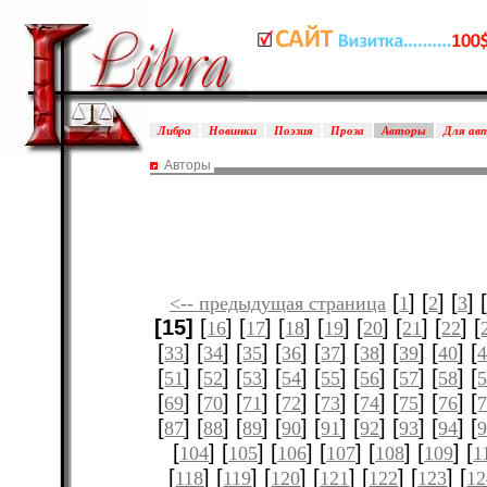
Либра
Новинки
Поэзия
Проза
Авторы
Для ав
Авторы
[
] [
] [
] [
<-- предыдущая страница
1
2
3
[15]
[
] [
] [
] [
] [
] [
] [
] [
16
17
18
19
20
21
22
[
] [
] [
] [
] [
] [
] [
] [
] [
33
34
35
36
37
38
39
40
[
] [
] [
] [
] [
] [
] [
] [
] [
51
52
53
54
55
56
57
58
[
] [
] [
] [
] [
] [
] [
] [
] [
69
70
71
72
73
74
75
76
[
] [
] [
] [
] [
] [
] [
] [
] [
87
88
89
90
91
92
93
94
[
] [
] [
] [
] [
] [
] [
104
105
106
107
108
109
1
[
] [
] [
] [
] [
] [
] [
118
119
120
121
122
123
12