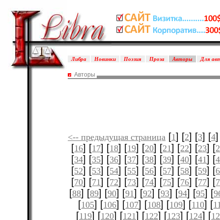
Либра
Новинки
Поэзия
Проза
Авторы
Для ав
Авторы
[
] [
] [
] [
]
<-- предыдущая страница
1
2
3
4
[
] [
] [
] [
] [
] [
] [
] [
] [
16
17
18
19
20
21
22
23
[
] [
] [
] [
] [
] [
] [
] [
] [
34
35
36
37
38
39
40
41
[
] [
] [
] [
] [
] [
] [
] [
] [
52
53
54
55
56
57
58
59
[
] [
] [
] [
] [
] [
] [
] [
] [
70
71
72
73
74
75
76
77
[
] [
] [
] [
] [
] [
] [
] [
] [
88
89
90
91
92
93
94
95
9
[
] [
] [
] [
] [
] [
] [
105
106
107
108
109
110
1
[
] [
] [
] [
] [
] [
] [
119
120
121
122
123
124
12