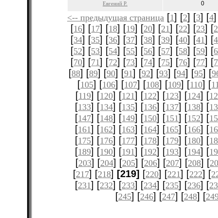
0
Евгений Р.
[
] [
] [
] [
]
<-- предыдущая страница
1
2
3
4
[
] [
] [
] [
] [
] [
] [
] [
] [
16
17
18
19
20
21
22
23
[
] [
] [
] [
] [
] [
] [
] [
] [
34
35
36
37
38
39
40
41
[
] [
] [
] [
] [
] [
] [
] [
] [
52
53
54
55
56
57
58
59
[
] [
] [
] [
] [
] [
] [
] [
] [
70
71
72
73
74
75
76
77
[
] [
] [
] [
] [
] [
] [
] [
] [
88
89
90
91
92
93
94
95
9
[
] [
] [
] [
] [
] [
] [
105
106
107
108
109
110
1
[
] [
] [
] [
] [
] [
] [
119
120
121
122
123
124
12
[
] [
] [
] [
] [
] [
] [
133
134
135
136
137
138
1
[
] [
] [
] [
] [
] [
] [
147
148
149
150
151
152
1
[
] [
] [
] [
] [
] [
] [
161
162
163
164
165
166
1
[
] [
] [
] [
] [
] [
] [
175
176
177
178
179
180
1
[
] [
] [
] [
] [
] [
] [
189
190
191
192
193
194
1
[
] [
] [
] [
] [
] [
] [
203
204
205
206
207
208
2
[
] [
]
[219]
[
] [
] [
] [
217
218
220
221
222
2
[
] [
] [
] [
] [
] [
] [
231
232
233
234
235
236
2
[
] [
] [
] [
] [
245
246
247
248
24