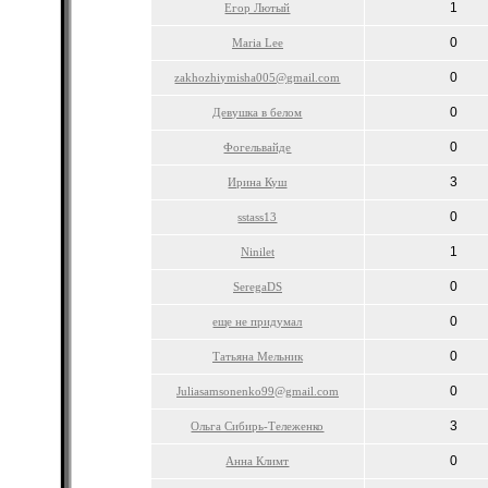
1
Егор Лютый
0
Maria Lee
0
zakhozhiymisha005@gmail.com
0
Девушка в белом
0
Фогельвайде
3
Ирина Куш
0
sstass13
1
Ninilet
0
SeregaDS
0
еще не придумал
0
Татьяна Мельник
0
Juliasamsonenko99@gmail.com
3
Ольга Сибирь-Тележенко
0
Анна Климт