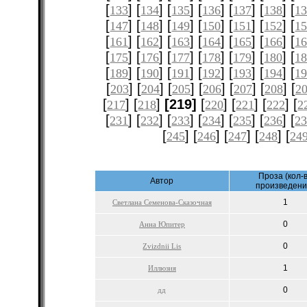
[
] [
] [
] [
] [
] [
] [
133
134
135
136
137
138
1
[
] [
] [
] [
] [
] [
] [
147
148
149
150
151
152
1
[
] [
] [
] [
] [
] [
] [
161
162
163
164
165
166
1
[
] [
] [
] [
] [
] [
] [
175
176
177
178
179
180
1
[
] [
] [
] [
] [
] [
] [
189
190
191
192
193
194
1
[
] [
] [
] [
] [
] [
] [
203
204
205
206
207
208
2
[
] [
]
[219]
[
] [
] [
] [
217
218
220
221
222
2
[
] [
] [
] [
] [
] [
] [
231
232
233
234
235
236
2
[
] [
] [
] [
] [
245
246
247
248
24
Проза (кол-
Автор
произведени
1
Светлана Семенова-Сказочная
0
Анна Юпитер
0
Zvizdnii Lis
1
Иллюзия
0
дд