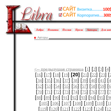
Либра
Новинки
Поэзия
Проза
Авторы
Для ав
Авторы
[
] [
] [
] [
]
<-- предыдущая страница
1
2
3
4
[
] [
] [
] [
]
[20]
[
] [
] [
] [
16
17
18
19
21
22
23
[
] [
] [
] [
] [
] [
] [
] [
] [
34
35
36
37
38
39
40
41
[
] [
] [
] [
] [
] [
] [
] [
] [
52
53
54
55
56
57
58
59
[
] [
] [
] [
] [
] [
] [
] [
] [
70
71
72
73
74
75
76
77
[
] [
] [
] [
] [
] [
] [
] [
] [
88
89
90
91
92
93
94
95
9
[
] [
] [
] [
] [
] [
] [
105
106
107
108
109
110
1
[
] [
] [
] [
] [
] [
] [
119
120
121
122
123
124
12