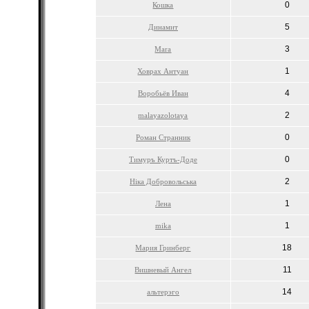
0
Кошка
5
Динамит
3
Mara
1
Ховрах Антуан
4
Воробьёв Иван
2
malayazolotaya
0
Роман Странник
0
Тимуръ Куртъ-Доде
2
Нiка Добровольська
1
Лена
1
mika
18
Мария Гринберг
11
Вишневый Ангел
14
альтерэго