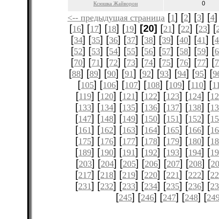
0
Ксюшка Жайворон
[
] [
] [
] [
]
<-- предыдущая страница
1
2
3
4
[
] [
] [
] [
]
[20]
[
] [
] [
] [
16
17
18
19
21
22
23
[
] [
] [
] [
] [
] [
] [
] [
] [
34
35
36
37
38
39
40
41
[
] [
] [
] [
] [
] [
] [
] [
] [
52
53
54
55
56
57
58
59
[
] [
] [
] [
] [
] [
] [
] [
] [
70
71
72
73
74
75
76
77
[
] [
] [
] [
] [
] [
] [
] [
] [
88
89
90
91
92
93
94
95
9
[
] [
] [
] [
] [
] [
] [
105
106
107
108
109
110
1
[
] [
] [
] [
] [
] [
] [
119
120
121
122
123
124
12
[
] [
] [
] [
] [
] [
] [
133
134
135
136
137
138
1
[
] [
] [
] [
] [
] [
] [
147
148
149
150
151
152
1
[
] [
] [
] [
] [
] [
] [
161
162
163
164
165
166
1
[
] [
] [
] [
] [
] [
] [
175
176
177
178
179
180
1
[
] [
] [
] [
] [
] [
] [
189
190
191
192
193
194
1
[
] [
] [
] [
] [
] [
] [
203
204
205
206
207
208
2
[
] [
] [
] [
] [
] [
] [
217
218
219
220
221
222
2
[
] [
] [
] [
] [
] [
] [
231
232
233
234
235
236
2
[
] [
] [
] [
] [
245
246
247
248
24