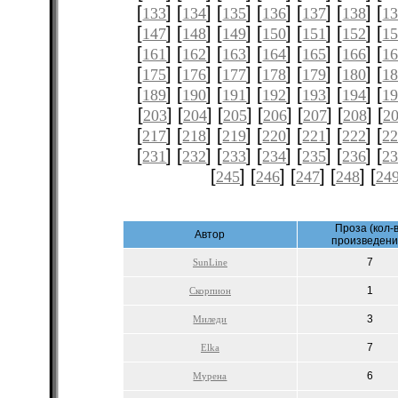
[
] [
] [
] [
] [
] [
] [
133
134
135
136
137
138
1
[
] [
] [
] [
] [
] [
] [
147
148
149
150
151
152
1
[
] [
] [
] [
] [
] [
] [
161
162
163
164
165
166
1
[
] [
] [
] [
] [
] [
] [
175
176
177
178
179
180
1
[
] [
] [
] [
] [
] [
] [
189
190
191
192
193
194
1
[
] [
] [
] [
] [
] [
] [
203
204
205
206
207
208
2
[
] [
] [
] [
] [
] [
] [
217
218
219
220
221
222
2
[
] [
] [
] [
] [
] [
] [
231
232
233
234
235
236
2
[
] [
] [
] [
] [
245
246
247
248
24
Проза (кол-
Автор
произведени
7
SunLine
1
Скорпион
3
Миледи
7
Elka
6
Мурена