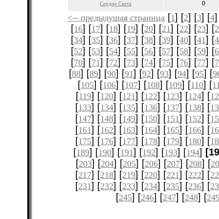
0
Сердце Света
[
] [
] [
] [
]
<-- предыдущая страница
1
2
3
4
[
] [
] [
] [
] [
] [
] [
] [
] [
16
17
18
19
20
21
22
23
[
] [
] [
] [
] [
] [
] [
] [
] [
34
35
36
37
38
39
40
41
[
] [
] [
] [
] [
] [
] [
] [
] [
52
53
54
55
56
57
58
59
[
] [
] [
] [
] [
] [
] [
] [
] [
70
71
72
73
74
75
76
77
[
] [
] [
] [
] [
] [
] [
] [
] [
88
89
90
91
92
93
94
95
9
[
] [
] [
] [
] [
] [
] [
105
106
107
108
109
110
1
[
] [
] [
] [
] [
] [
] [
119
120
121
122
123
124
12
[
] [
] [
] [
] [
] [
] [
133
134
135
136
137
138
1
[
] [
] [
] [
] [
] [
] [
147
148
149
150
151
152
1
[
] [
] [
] [
] [
] [
] [
161
162
163
164
165
166
1
[
] [
] [
] [
] [
] [
] [
175
176
177
178
179
180
1
[
] [
] [
] [
] [
] [
]
[1
189
190
191
192
193
194
[
] [
] [
] [
] [
] [
] [
203
204
205
206
207
208
2
[
] [
] [
] [
] [
] [
] [
217
218
219
220
221
222
2
[
] [
] [
] [
] [
] [
] [
231
232
233
234
235
236
2
[
] [
] [
] [
] [
245
246
247
248
24