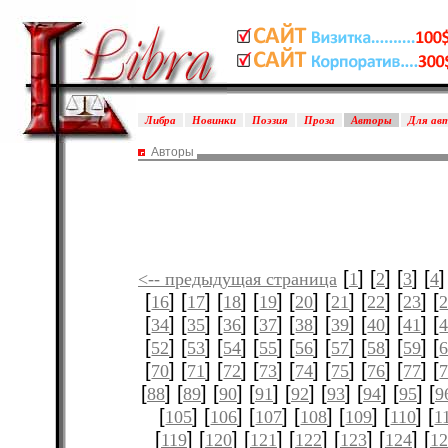
Либра
Новинки
Поэзия
Проза
Авторы
Для ав
Авторы
[
] [
] [
] [
]
<-- предыдущая страница
1
2
3
4
[
] [
] [
] [
] [
] [
] [
] [
] [
16
17
18
19
20
21
22
23
[
] [
] [
] [
] [
] [
] [
] [
] [
34
35
36
37
38
39
40
41
[
] [
] [
] [
] [
] [
] [
] [
] [
52
53
54
55
56
57
58
59
[
] [
] [
] [
] [
] [
] [
] [
] [
70
71
72
73
74
75
76
77
[
] [
] [
] [
] [
] [
] [
] [
] [
88
89
90
91
92
93
94
95
9
[
] [
] [
] [
] [
] [
] [
105
106
107
108
109
110
1
[
] [
] [
] [
] [
] [
] [
119
120
121
122
123
124
12