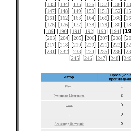
[
] [
] [
] [
] [
] [
] [
133
134
135
136
137
138
1
[
] [
] [
] [
] [
] [
] [
147
148
149
150
151
152
1
[
] [
] [
] [
] [
] [
] [
161
162
163
164
165
166
1
[
] [
] [
] [
] [
] [
] [
175
176
177
178
179
180
1
[
] [
] [
] [
] [
] [
]
[1
189
190
191
192
193
194
[
] [
] [
] [
] [
] [
] [
203
204
205
206
207
208
2
[
] [
] [
] [
] [
] [
] [
217
218
219
220
221
222
2
[
] [
] [
] [
] [
] [
] [
231
232
233
234
235
236
2
[
] [
] [
] [
] [
245
246
247
248
24
Проза (кол-
Автор
произведени
1
Kirein
3
Рудницька Маргарита
0
litera
0
.
0
Александр Богуцкий