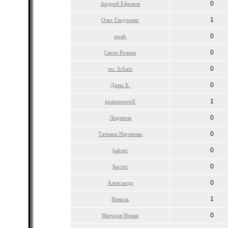
0
Андрей Ефимов
1
Олег Гладченко
0
awah
0
Света Резник
0
mr. Schatz
0
Дима Б.
1
imansonwolf
0
Людмила
0
Татьяна Науменко
0
bakser
0
Бастет
0
Александр
1
Николь
0
Вікторія Новак